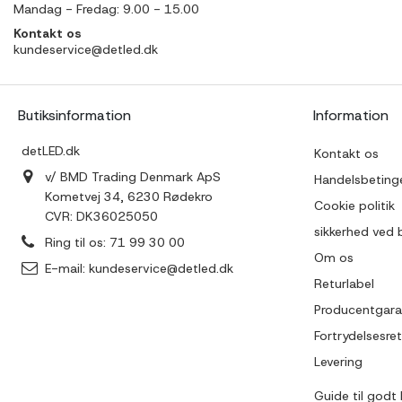
Mandag - Fredag: 9.00 - 15.00
Kontakt os
kundeservice@detled.dk
Butiksinformation
Information
detLED.dk
Kontakt os
v/ BMD Trading Denmark ApS
Handelsbetinge
Kometvej 34, 6230 Rødekro
Cookie politik
CVR: DK36025050
sikkerhed ved 
Ring til os:
71 99 30 00
Om os
E-mail:
kundeservice@detled.dk
Returlabel
Producentgara
Fortrydelsesret
Levering
Guide til godt 