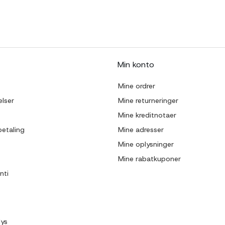
Min konto
Mine ordrer
lser
Mine returneringer
Mine kreditnotaer
betaling
Mine adresser
Mine oplysninger
Mine rabatkuponer
nti
lys