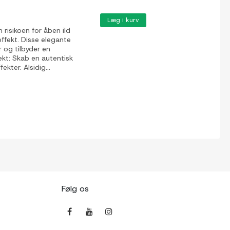
Læg i kurv
risikoen for åben ild
fekt. Disse elegante
r og tilbyder en
ekt: Skab en autentisk
kter. Alsidig...
Følg os