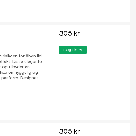
305 kr
Læg i kurv
risikoen for åben ild
fekt. Disse elegante
r og tilbyder en
 Skab en hyggelig og
 pasform: Designet...
305 kr