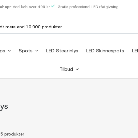
eshop
- Ved køb over 499 kr.
Gratis professionel LED rådgivning
ips
Spots
LED Stearinlys
LED Skinnespots
LE
Tilbud
lys
f 5 produkter