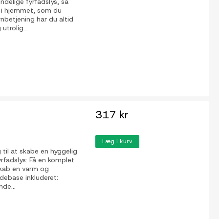
indelige fyrfadslys, så
 i hjemmet, som du
nbetjening har du altid
utrolig...
317 kr
Læg i kurv
 til at skabe en hyggelig
rfadslys: Få en komplet
 Skab en varm og
debase inkluderet:
de...