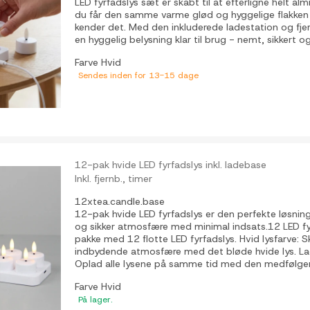
LED fyrfadslys sæt er skabt til at efterligne helt alm
du får den samme varme glød og hyggelige flakken
kender det. Med den inkluderede ladestation og fjer
en hyggelig belysning klar til brug - nemt, sikkert og 
Farve
Hvid
Sendes inden for 13-15 dage
12-pak hvide LED fyrfadslys inkl. ladebase
Inkl. fjernb., timer
12xtea.candle.base
12-pak hvide LED fyrfadslys er den perfekte løsning
og sikker atmosfære med minimal indsats.12 LED fy
pakke med 12 flotte LED fyrfadslys. Hvid lysfarve:
indbydende atmosfære med det bløde hvide lys. La
Oplad alle lysene på samme tid med den medfølgen
Farve
Hvid
På lager.