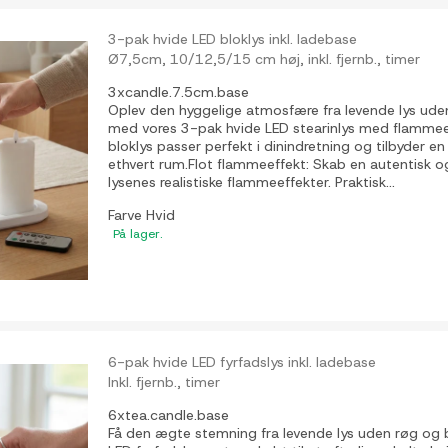
3-pak hvide LED bloklys inkl. ladebase
Ø7,5cm, 10/12,5/15 cm høj, inkl. fjernb., timer
3xcandle.7.5cm.base
Oplev den hyggelige atmosfære fra levende lys uden 
med vores 3-pak hvide LED stearinlys med flammeef
bloklys passer perfekt i dinindretning og tilbyder e
ethvert rum.Flot flammeeffekt: Skab en autentisk
lysenes realistiske flammeeffekter. Praktisk...
Farve
Hvid
På lager.
6-pak hvide LED fyrfadslys inkl. ladebase
Inkl. fjernb., timer
6xtea.candle.base
Få den ægte stemning fra levende lys uden røg og b