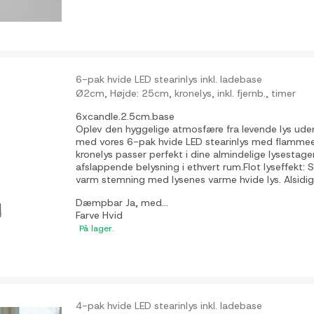
6-pak hvide LED stearinlys inkl. ladebase
Ø2cm, Højde: 25cm, kronelys, inkl. fjernb., timer
6xcandle.2.5cm.base
Oplev den hyggelige atmosfære fra levende lys uden 
med vores 6-pak hvide LED stearinlys med flammeef
kronelys passer perfekt i dine almindelige lysestage
afslappende belysning i ethvert rum.Flot lyseffekt:
varm stemning med lysenes varme hvide lys. Alsidig
Dæmpbar
Ja, med...
Farve
Hvid
På lager.
4-pak hvide LED stearinlys inkl. ladebase