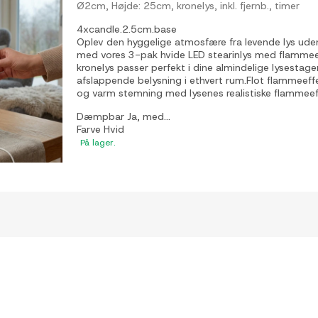
Ø2cm, Højde: 25cm, kronelys, inkl. fjernb., timer
4xcandle.2.5cm.base
Oplev den hyggelige atmosfære fra levende lys uden 
med vores 3-pak hvide LED stearinlys med flammeef
kronelys passer perfekt i dine almindelige lysestage
afslappende belysning i ethvert rum.Flot flammeeff
og varm stemning med lysenes realistiske flammeeffe
Dæmpbar
Ja, med...
Farve
Hvid
På lager.