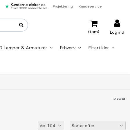
Kunderne elsker os
Projektering
Kundeservice
Over 3000 anmeldelser
(tom)
Log ind
D Lamper & Armaturer
Erhverv
El-artikler
5 varer