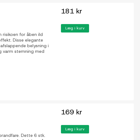
181 kr
Læg i kurv
risikoen for åben ild
fekt. Disse elegante
n afslappende belysning i
 og varm stemning med
169 kr
Læg i kurv
randfare. Dette 6 stk.