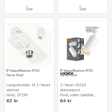
10W
10W
IP klassifikation
IP20
IP klassifikation
IP20
Farve
Hvid
Farve
Hvid
Lampeholder til 1-faset
1-faset GU10
skinner
skinnespot
Hvid, 1F2W
Hvid, uden lyskilde,
1F2W
62 kr
64 kr