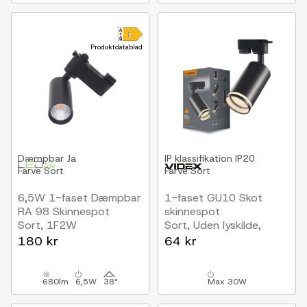
Produktdatablad
Dæmpbar
Ja
IP klassifikation
IP20
Farve
Sort
Farve
Sort
6,5W 1-faset Dæmpbar
1-faset GU10 Skot
RA 98 Skinnespot
skinnespot
Sort, 1F2W
Sort, Uden lyskilde,
1F2W
180 kr
64 kr
680lm
6,5W
38°
Max 30W