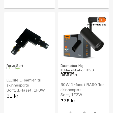
Produktdatablad
Farve
Sort
Dæmpbar
Nej
IP klassifikation
IP20
Farve
Sort
LEDlife L-samler til
30W 1-faset RA90 Tor
skinnespots
skinnespot
Sort, 1-faset, 1F3W
Sort, 1F2W
31 kr
276 kr