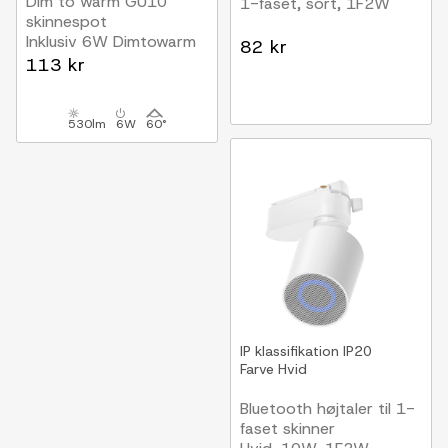
Dim to warm GU10
1-faset, sort, 1F2W
skinnespot
Inklusiv 6W Dimtowarm
82 kr
pære, Sort, 1-faset,
113 kr
1F2W
530lm
6W
60°
IP klassifikation
IP20
Farve
Hvid
Bluetooth højtaler til 1-
faset skinner