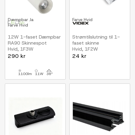
Dæmpbar
Ja
Farve
Hvid
Farve
Hvid
12W 1-faset Dæmpbar
Strømtilslutning til 1-
RA90 Skinnespot
faset skinne
Hvid, 1F3W
Hvid, 1F2W
290 kr
24 kr
1100lm
11W
38°