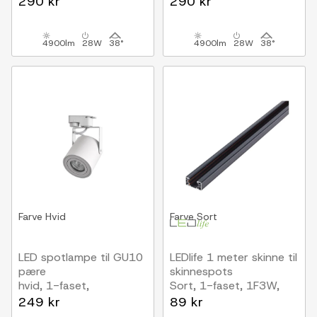
290 kr
290 kr
4900lm
28W
38°
4900lm
28W
38°
Farve
Hvid
Farve
Sort
LED spotlampe til GU10
LEDlife 1 meter skinne til
pære
skinnespots
hvid, 1-faset,
Sort, 1-faset, 1F3W,
ø80mm,1F2W
komplet med tilslutning
249 kr
89 kr
og endeprop