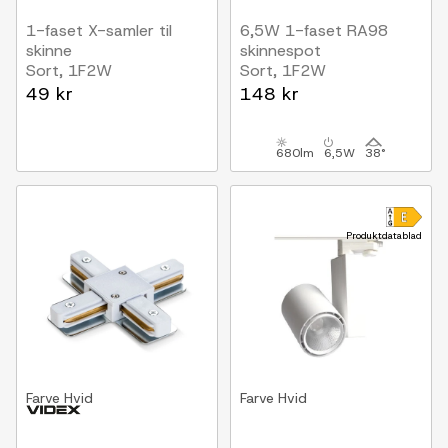
1-faset X-samler til
6,5W 1-faset RA98
skinne
skinnespot
Sort, 1F2W
Sort, 1F2W
49 kr
148 kr
680lm
6,5W
38°
Produktdatablad
Farve
Hvid
Farve
Hvid