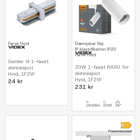
Farve
Hvid
Dæmpbar
Nej
IP klassifikation
IP20
Farve
Hvid
Samler til 1-faset
20W 1-faset RA90 Tor
skinnespot
skinnespot
Hvid, 1F2W
Hvid, 1F2W
24 kr
231 kr
1600lm
20W
36°
Produktdatablad