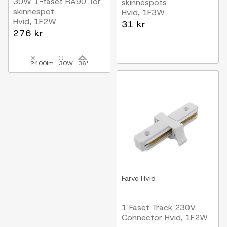
30W 1-faset RA90 Tor
skinnespots
skinnespot
Hvid, 1F3W
Hvid, 1F2W
31 kr
276 kr
2400lm
30W
36°
Farve
Hvid
1 Faset Track 230V
Connector Hvid, 1F2W