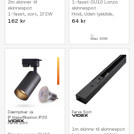
2m skinner til
1-faset GU10 Lonzo
skinnespot
skinnespot
1-faset, sort, 1F2W
Hvid, Uden lyskilde,
1F2W
162 kr
64 kr
Max 30W
Dæmpbar
Ja
Farve
Sort
IP klassifikation
IP20
Farve
Sort
1m skinne til skinnespot