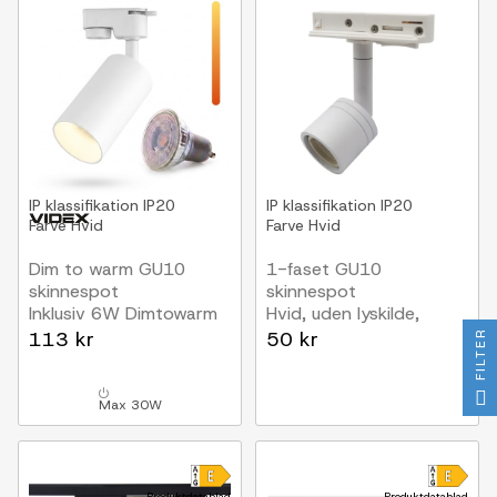
IP klassifikation
IP20
IP klassifikation
IP20
Farve
Hvid
Farve
Hvid
Dim to warm GU10
1-faset GU10
skinnespot
skinnespot
Inklusiv 6W Dimtowarm
Hvid, uden lyskilde,
pære, Hvid, 1-faset,
1F3W
113 kr
50 kr
FILTER
1F2W
Max 30W
Produktdatablad
Produktdatablad