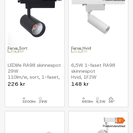
Farve
Sort
Farve
Hvid
LEDlife RA98 skinnespot
6,5W 1-faset RA98
29W
skinnespot
110lm/w, sort, 1-faset,
Hvid, 1F2W
1F2W
226 kr
148 kr
3200lm
29W
680lm
6,5W
38°
Produktdatablad