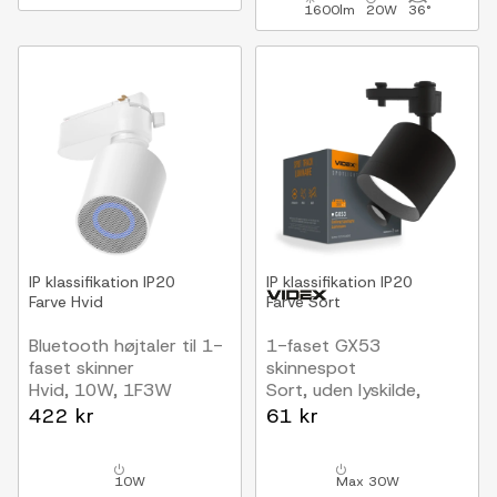
1600lm
20W
36°
IP klassifikation
IP20
IP klassifikation
IP20
Farve
Hvid
Farve
Sort
Bluetooth højtaler til 1-
1-faset GX53
faset skinner
skinnespot
Hvid, 10W, 1F3W
Sort, uden lyskilde,
1F2W
422 kr
61 kr
10W
Max 30W