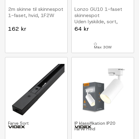
2m skinne til skinnespot
Lonzo GU10 1-faset
1-faset, hvid, 1F2W
skinnespot
Uden lyskilde, sort,
1F2W
162 kr
64 kr
Max 30W
Farve
Sort
IP klassifikation
IP20
Farve
Hvid