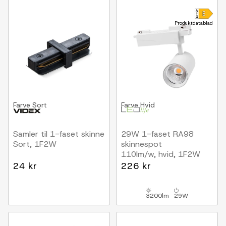
Produktdatablad
Farve
Sort
Farve
Hvid
Samler til 1-faset skinne
29W 1-faset RA98
Sort, 1F2W
skinnespot
110lm/w, hvid, 1F2W
24 kr
226 kr
3200lm
29W