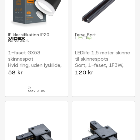
IP klassifikation
IP20
Farve
Sort
Farve
Sort
1-faset GX53
LEDlife 1,5 meter skinne
skinnespot
til skinnespots
Hvid ring, uden lyskilde,
Sort, 1-faset, 1F3W,
1F2W, Sort
komplet med tilslutning
58 kr
120 kr
og endeprop
Max 30W