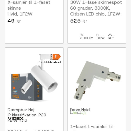
X-samler til 1-faset
30W 1-fase skinnespot
skinne
60 grader, 3000K,
Hvid, 1F2W
Citizen LED chip, 1F2W
49 kr
525 kr
3000lm
30W
60°
Produktdatablad
Dæmpbar
Nej
Farve
Hvid
IP klassifikation
IP20
Farve
Hvid
1-faset L-samler til