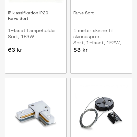
IP klassifikation
IP20
Farve
Sort
Farve
Sort
1-faset Lampeholder
1 meter skinne til
Sort, 1F3W
skinnespots
Sort, 1-faset, 1F2W,
komplet med tilslutning
63 kr
83 kr
og endeprop