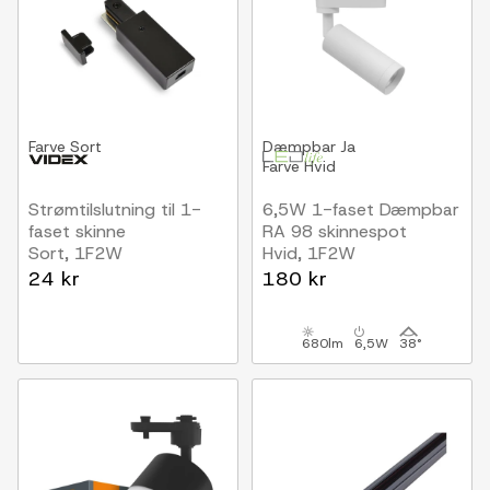
Farve
Sort
Dæmpbar
Ja
Farve
Hvid
Strømtilslutning til 1-
6,5W 1-faset Dæmpbar
faset skinne
RA 98 skinnespot
Sort, 1F2W
Hvid, 1F2W
24 kr
180 kr
680lm
6,5W
38°