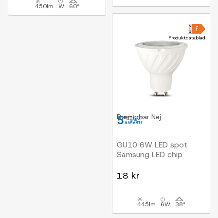
450lm
W
60°
Produktdatablad
Dæmpbar
Nej
GU10 6W LED spot
Samsung LED chip
18 kr
445lm
6W
38°