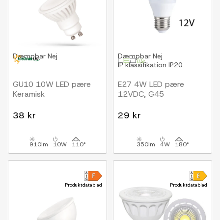
Dæmpbar
Nej
Dæmpbar
Nej
IP klassifikation
IP20
GU10 10W LED pære
E27 4W LED pære
Keramisk
12VDC, G45
38 kr
29 kr
910lm
10W
110°
350lm
4W
180°
Produktdatablad
Produktdatablad