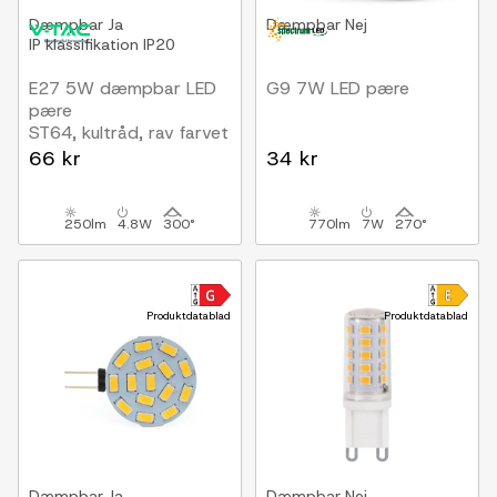
Dæmpbar
Ja
Dæmpbar
Nej
IP klassifikation
IP20
E27 5W dæmpbar LED
G9 7W LED pære
pære
ST64, kultråd, rav farvet
glas, ekstra varm 1800K
66 kr
34 kr
250lm
4.8W
300°
770lm
7W
270°
Produktdatablad
Produktdatablad
Dæmpbar
Ja
Dæmpbar
Nej