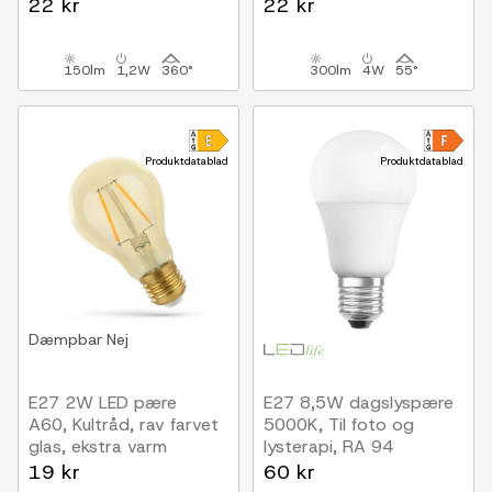
22 kr
22 kr
150lm
1,2W
360°
300lm
4W
55°
Produktdatablad
Produktdatablad
Dæmpbar
Nej
E27 2W LED pære
E27 8,5W dagslyspære
A60, Kultråd, rav farvet
5000K, Til foto og
glas, ekstra varm
lysterapi, RA 94
19 kr
60 kr