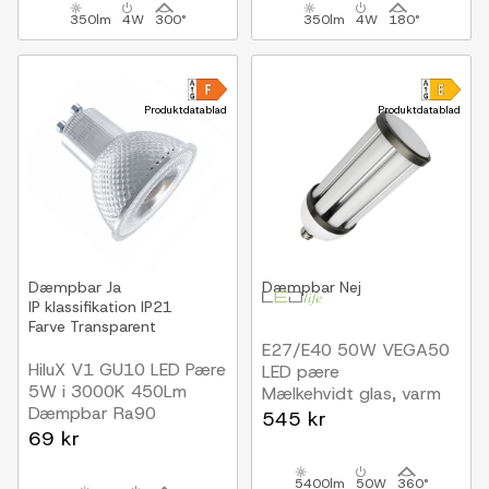
350lm
4W
300°
350lm
4W
180°
Produktdatablad
Produktdatablad
Dæmpbar
Ja
Dæmpbar
Nej
IP klassifikation
IP21
Farve
Transparent
E27/E40 50W VEGA50
HiluX V1 GU10 LED Pære
LED pære
5W i 3000K 450Lm
Mælkehvidt glas, varm
Dæmpbar Ra90
hvid
545 kr
69 kr
5400lm
50W
360°