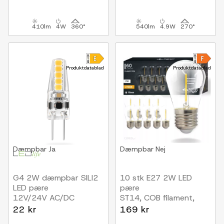
410lm
4W
360°
540lm
4.9W
270°
Produktdatablad
Produktdatablad
Dæmpbar
Ja
Dæmpbar
Nej
G4 2W dæmpbar SILI2
10 stk E27 2W LED
LED pære
pære
12V/24V AC/DC
ST14, COB filament,
klart glas
22 kr
169 kr