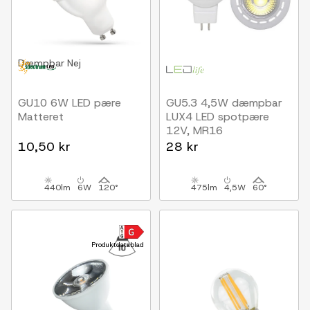
Dæmpbar
Nej
GU10 6W LED pære
GU5.3 4,5W dæmpbar
Matteret
LUX4 LED spotpære
12V, MR16
10,50 kr
28 kr
440lm
6W
120°
475lm
4,5W
60°
Produktdatablad