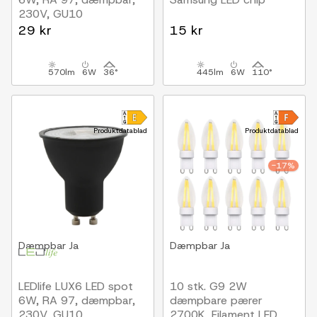
230V, GU10
29 kr
15 kr
570lm
6W
36°
445lm
6W
110°
Produktdatablad
Produktdatablad
-17%
Dæmpbar
Ja
Dæmpbar
Ja
LEDlife LUX6 LED spot
10 stk. G9 2W
6W, RA 97, dæmpbar,
dæmpbare pærer
230V, GU10
2700K, Filament LED