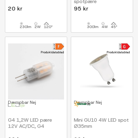
spotpære
12V, 3,5cm
20 kr
95 kr
230lm
2W
120°
300lm
4W
45°
Produktdatablad
Produktdatablad
Dæmpbar
Nej
Dæmpbar
Nej
G4 1,2W LED pære
Mini GU10 4W LED spot
12V AC/DC, G4
Ø35mm