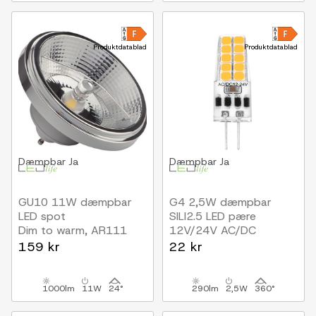
Produktdatablad
Produktdatablad
Dæmpbar
Ja
Dæmpbar
Ja
GU10 11W dæmpbar
G4 2,5W dæmpbar
LED spot
SILI2.5 LED pære
Dim to warm, AR111
12V/24V AC/DC
159 kr
22 kr
1000lm
11W
24°
290lm
2,5W
360°