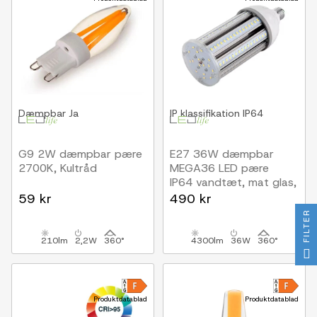
Dæmpbar
Ja
IP klassifikation
IP64
G9 2W dæmpbar pære
E27 36W dæmpbar
2700K, Kultråd
MEGA36 LED pære
IP64 vandtæt, mat glas,
varm hvid
59 kr
490 kr
FILTER
210lm
2,2W
360°
4300lm
36W
360°
Produktdatablad
Produktdatablad