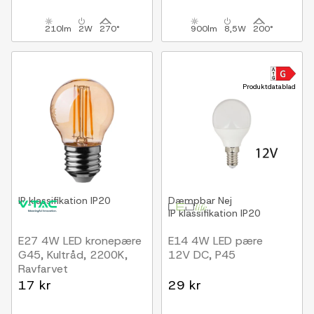
210lm
2W
270°
900lm
8,5W
200°
Produktdatablad
IP klassifikation
IP20
Dæmpbar
Nej
IP klassifikation
IP20
E27 4W LED kronepære
E14 4W LED pære
G45, Kultråd, 2200K,
12V DC, P45
Ravfarvet
17 kr
29 kr