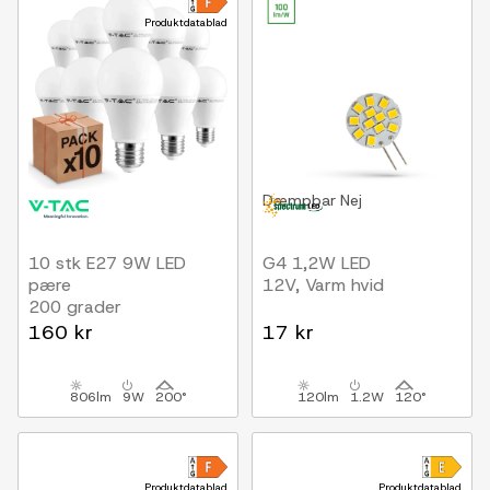
Produktdatablad
Dæmpbar
Nej
10 stk E27 9W LED
G4 1,2W LED
pære
12V, Varm hvid
200 grader
160 kr
17 kr
806lm
9W
200°
120lm
1.2W
120°
Produktdatablad
Produktdatablad