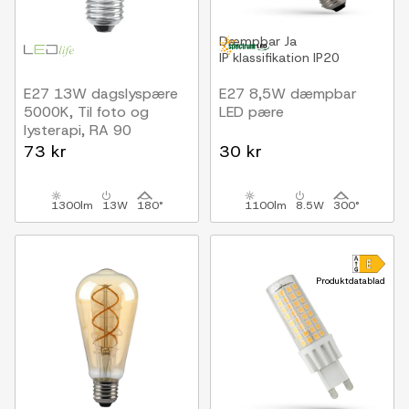
Dæmpbar
Ja
IP klassifikation
IP20
E27 13W dagslyspære
E27 8,5W dæmpbar
5000K, Til foto og
LED pære
lysterapi, RA 90
73 kr
30 kr
1300lm
13W
180°
1100lm
8.5W
300°
Produktdatablad