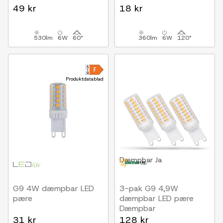
49 kr
18 kr
530lm
6W
60°
360lm
6W
120°
Produktdatablad
Dæmpbar
Ja
G9 4W dæmpbar LED
3-pak G9 4,9W
pære
dæmpbar LED pære
Dæmpbar
31 kr
128 kr