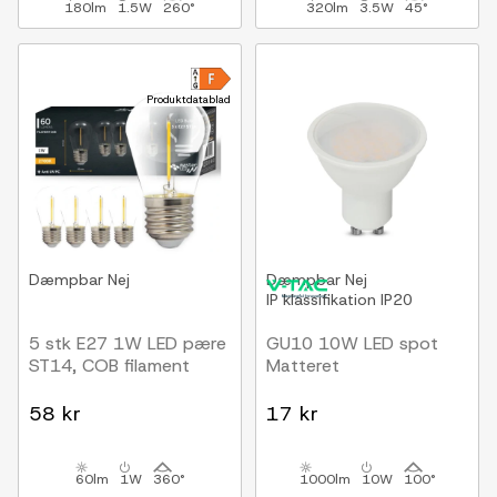
180lm
1.5W
260°
320lm
3.5W
45°
Produktdatablad
Dæmpbar
Nej
Dæmpbar
Nej
IP klassifikation
IP20
5 stk E27 1W LED pære
GU10 10W LED spot
ST14, COB filament
Matteret
58 kr
17 kr
60lm
1W
360°
1000lm
10W
100°