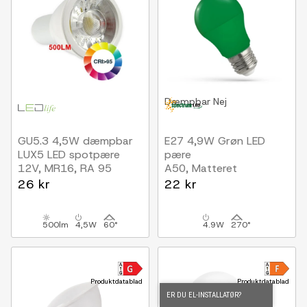
Dæmpbar
Nej
GU5.3 4,5W dæmpbar
E27 4,9W Grøn LED
LUX5 LED spotpære
pære
12V, MR16, RA 95
A50, Matteret
26 kr
22 kr
500lm
4,5W
60°
4.9W
270°
Produktdatablad
Produktdatablad
ER DU EL-INSTALLATØR?