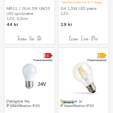
Sendes inden for 5-7 dage
MR11 / GU4 3W UNO3
G4 1,5W LED pære
LED spotpære
12V
12V, 3,5cm
44 kr
19 kr
300lm
3W
38°
110lm
1.5W
270°
Produktdatablad
Produktdatablad
Dæmpbar
Nej
Dæmpbar
Ja
IP klassifikation
IP20
IP klassifikation
IP20