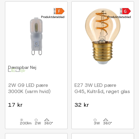
Produktdatablad
Produktdatablad
Dæmpbar
Nej
2W G9 LED pære
E27 3W LED pære
3000K (varm hvid)
G45, Kultråd, røget glas
17 kr
32 kr
200lm
2W
360°
3W
360°