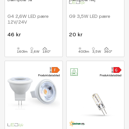
G4 2,6W LED pære
G9 3,5W LED pære
12V/24V
46 kr
20 kr
160lm
2,6W
180°
400lm
3,5W
360°
Produktdatablad
Produktdatablad