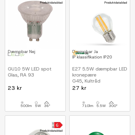
Produktdatablad
Produktdatablad
Dæmpbar
Nej
Dæmpbar
Ja
IP klassifikation
IP20
GU10 5W LED spot
E27 5.5W dæmpbar LED
Glas, RA 93
kronepære
G45, Kultråd
23 kr
27 kr
500lm
5W
36°
710lm
5.5W
300°
Produktdatablad