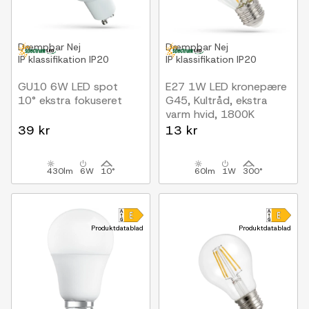
Dæmpbar
Nej
Dæmpbar
Nej
IP klassifikation
IP20
IP klassifikation
IP20
GU10 6W LED spot
E27 1W LED kronepære
10° ekstra fokuseret
G45, Kultråd, ekstra
varm hvid, 1800K
39 kr
13 kr
430lm
6W
10°
60lm
1W
300°
Produktdatablad
Produktdatablad