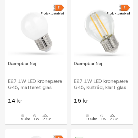
Produktdatablad
Produktdatablad
Dæmpbar
Nej
Dæmpbar
Nej
E27 1W LED kronepære
E27 1W LED kronepære
G45, matteret glas
G45, Kultråd, klart glas
14 kr
15 kr
90lm
1W
270°
100lm
1W
270°