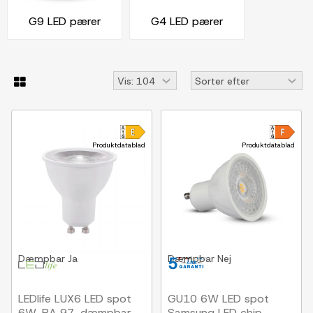
G9 LED pærer
G4 LED pærer
Produktdatablad
Produktdatablad
Dæmpbar
Ja
Dæmpbar
Nej
LEDlife LUX6 LED spot
GU10 6W LED spot
6W, RA 97, dæmpbar,
Samsung LED chip