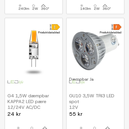
240lm
2W
360°
140lm
2W
360°
Produktdatablad
Produktdatablad
Dæmpbar
Ja
G4 1,5W dæmpbar
GU10 3,5W TRI3 LED
KAPPA2 LED pære
spot
12/24V AC/DC
12V
24 kr
55 kr