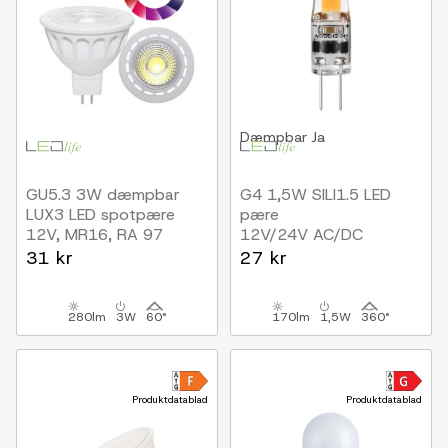
Dæmpbar
Ja
GU5.3 3W dæmpbar
G4 1,5W SILI1.5 LED
LUX3 LED spotpære
pære
12V, MR16, RA 97
12V/24V AC/DC
31 kr
27 kr
280lm
3W
60°
170lm
1,5W
360°
Produktdatablad
Produktdatablad