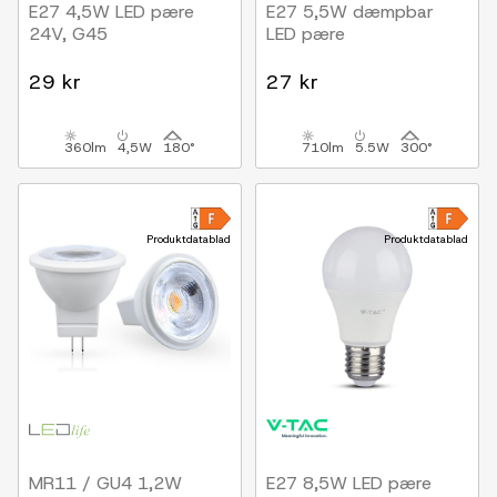
E27 4,5W LED pære
E27 5,5W dæmpbar
24V, G45
LED pære
29 kr
27 kr
360lm
4,5W
180°
710lm
5.5W
300°
Produktdatablad
Produktdatablad
MR11 / GU4 1,2W
E27 8,5W LED pære