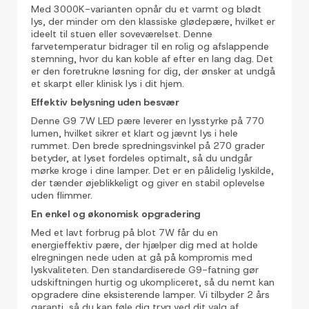
Med 3000K-varianten opnår du et varmt og blødt
lys, der minder om den klassiske glødepære, hvilket er
ideelt til stuen eller soveværelset. Denne
farvetemperatur bidrager til en rolig og afslappende
stemning, hvor du kan koble af efter en lang dag. Det
er den foretrukne løsning for dig, der ønsker at undgå
et skarpt eller klinisk lys i dit hjem.
Effektiv belysning uden besvær
Denne G9 7W LED pære leverer en lysstyrke på 770
lumen, hvilket sikrer et klart og jævnt lys i hele
rummet. Den brede spredningsvinkel på 270 grader
betyder, at lyset fordeles optimalt, så du undgår
mørke kroge i dine lamper. Det er en pålidelig lyskilde,
der tænder øjeblikkeligt og giver en stabil oplevelse
uden flimmer.
En enkel og økonomisk opgradering
Med et lavt forbrug på blot 7W får du en
energieffektiv pære, der hjælper dig med at holde
elregningen nede uden at gå på kompromis med
lyskvaliteten. Den standardiserede G9-fatning gør
udskiftningen hurtig og ukompliceret, så du nemt kan
opgradere dine eksisterende lamper. Vi tilbyder 2 års
garanti, så du kan føle dig tryg ved dit valg af