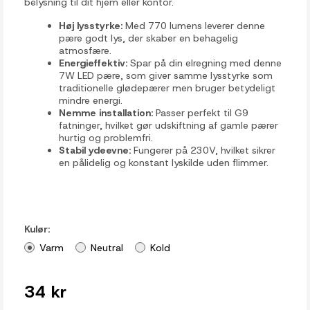
belysning til dit hjem eller kontor.
Høj lysstyrke:
Med 770 lumens leverer denne
pære godt lys, der skaber en behagelig
atmosfære.
Energieffektiv:
Spar på din elregning med denne
7W LED pære, som giver samme lysstyrke som
traditionelle glødepærer men bruger betydeligt
mindre energi.
Nemme installation:
Passer perfekt til G9
fatninger, hvilket gør udskiftning af gamle pærer
hurtig og problemfri.
Stabil ydeevne:
Fungerer på 230V, hvilket sikrer
en pålidelig og konstant lyskilde uden flimmer.
Kulør:
Varm
Neutral
Kold
34 kr