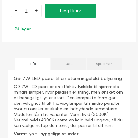
-
+
Læg i kurv
På lager.
Info
Data
Spectrum
G9 7W LED pære til en stemningsfuld belysning
G9 7W LED pære er en effektiv lyskilde til hjemmets
mindre lamper, hvor pladsen er trang, men ønsket om
et behageligt lys er stort. Den kompakte form gør
den velegnet til alt fra væglamper til mindre pendler,
hvor du ønsker at skabe en indbydende atmosfære.
Modellen fås i tre varianter: Varm hvid (3000K),
Neutral hvid (4000K) samt en kold hvid udgave, så du
kan vælge netop den tone, der passer til dit rum.
Varmt lys til hyggelige stunder