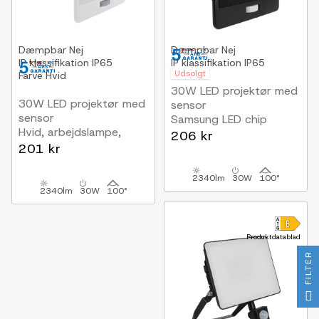
Dæmpbar
Nej
Dæmpbar
Nej
IP klassifikation
IP65
IP klassifikation
IP65
Udsolgt
Farve
Hvid
30W LED projektør med
30W LED projektør med
sensor
sensor
Samsung LED chip
Hvid, arbejdslampe,
206 kr
Samsung LED chip
201 kr
2340lm
30W
100°
2340lm
30W
100°
Produktdatablad
FILTER