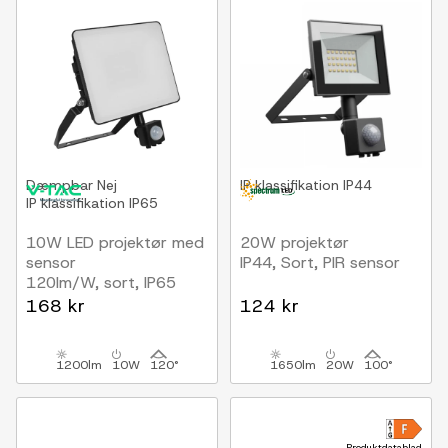
Dæmpbar
Nej
IP klassifikation
IP44
IP klassifikation
IP65
10W LED projektør med
20W projektør
sensor
IP44, Sort, PIR sensor
120lm/W, sort, IP65
udendørs
168 kr
124 kr
1200lm
10W
120°
1650lm
20W
100°
Produktdatablad