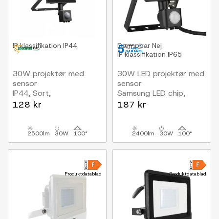
IP klassifikation
IP44
Dæmpbar
Nej
IP klassifikation
IP65
30W projektør med
30W LED projektør med
sensor
sensor
IP44, Sort,
Samsung LED chip,
arbejdslampe, PIR
arbejdslampe
128 kr
187 kr
sensor
2500lm
30W
100°
2400lm
30W
100°
Produktdatablad
Produktdatablad