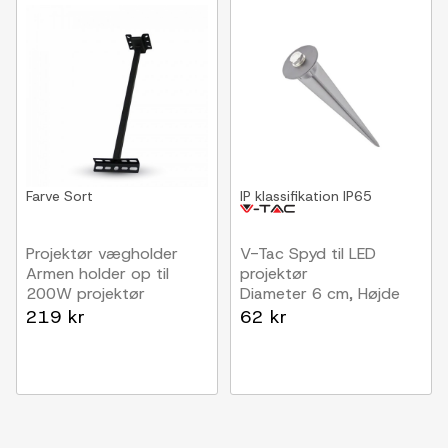
Farve
Sort
IP klassifikation
IP65
Projektør vægholder
V-Tac Spyd til LED
Armen holder op til
projektør
200W projektør
Diameter 6 cm, Højde
26,5 cm
219 kr
62 kr