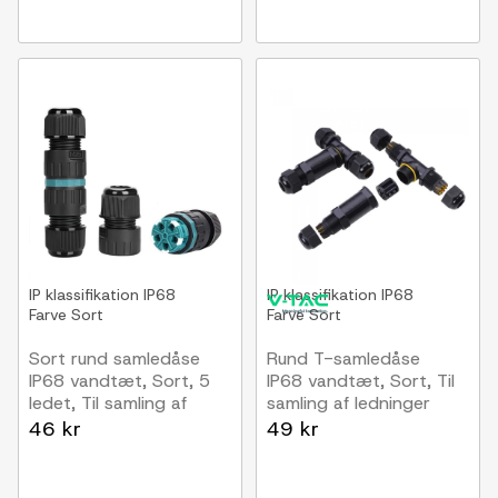
IP klassifikation
IP68
IP klassifikation
IP68
Farve
Sort
Farve
Sort
Sort rund samledåse
Rund T-samledåse
IP68 vandtæt, Sort, 5
IP68 vandtæt, Sort, Til
ledet, Til samling af
samling af ledninger
ledninger, DALI/1-10V
46 kr
49 kr
dæmp