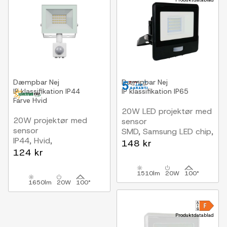
Dæmpbar
Nej
Dæmpbar
Nej
IP klassifikation
IP44
IP klassifikation
IP65
Farve
Hvid
20W LED projektør med
20W projektør med
sensor
sensor
SMD, Samsung LED chip,
IP44, Hvid,
arbejdslampe
148 kr
arbejdslampe, PIR
124 kr
sensor
1510lm
20W
100°
1650lm
20W
100°
Produktdatablad