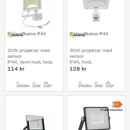
IP klassifikation
IP44
IP klassifikation
IP44
20W projektør med
30W projektør med
sensor
sensor
IP44, Varm hvid, hvid,
IP44, Hvid,
med sensor
arbejdslampe, PIR
114 kr
128 kr
sensor
1850lm
20W
100°
2500lm
30W
100°
Produktdatablad