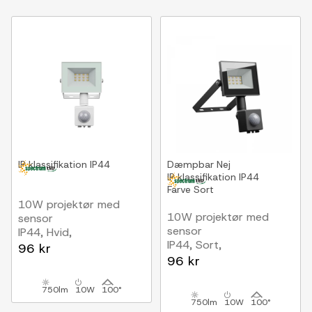
IP klassifikation
IP44
Dæmpbar
Nej
IP klassifikation
IP44
Farve
Sort
10W projektør med
10W projektør med
sensor
sensor
IP44, Hvid,
IP44, Sort,
arbejdslampe, PIR
96 kr
arbejdslampe, PIR
sensor
96 kr
sensor
750lm
10W
100°
750lm
10W
100°