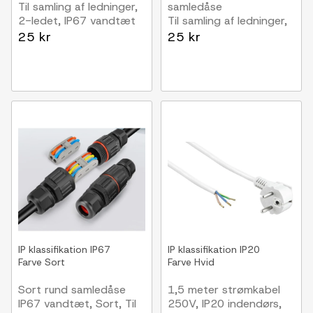
Til samling af ledninger,
samledåse
2-ledet, IP67 vandtæt
Til samling af ledninger,
IP68 vandtæt
25 kr
25 kr
IP klassifikation
IP67
IP klassifikation
IP20
Farve
Sort
Farve
Hvid
Sort rund samledåse
1,5 meter strømkabel
IP67 vandtæt, Sort, Til
250V, IP20 indendørs,