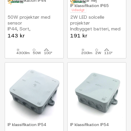
IP klassifikation
IP44
Dæmpbar
Nej
IP klassifikation
IP65
Udsolgt
50W projektør med
2W LED solcelle
sensor
projektør
IP44, Sort,
Indbygget batteri, med
arbejdslampe, PIR
sensor, udendørs,
143 kr
191 kr
sensor
arbejdslampe
4300lm
50W
100°
200lm
2W
110°
IP klassifikation
IP54
IP klassifikation
IP54