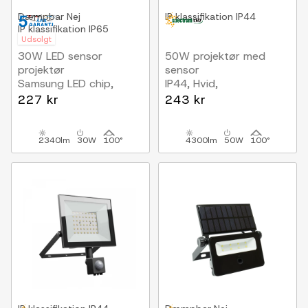
Dæmpbar
Nej
IP klassifikation
IP44
IP klassifikation
IP65
Udsolgt
30W LED sensor
50W projektør med
projektør
sensor
Samsung LED chip,
IP44, Hvid,
arbejdslampe
arbejdslampe, PIR
227 kr
243 kr
sensor
2340lm
30W
100°
4300lm
50W
100°