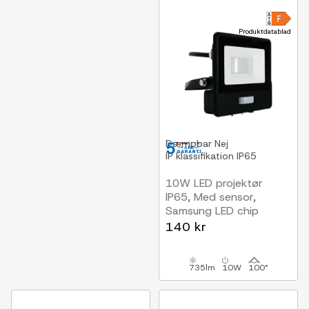
Produktdatablad
Dæmpbar
Nej
IP klassifikation
IP65
10W LED projektør
IP65, Med sensor,
Samsung LED chip
140 kr
735lm
10W
100°