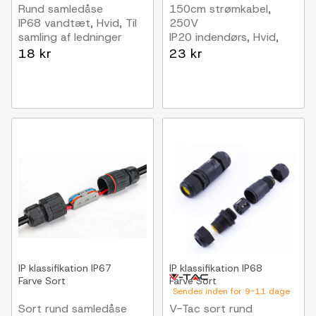
Rund samledåse
150cm strømkabel,
IP68 vandtæt, Hvid, Til
250V
samling af ledninger
IP20 indendørs, Hvid,
Eurostik og afisolerede
18 kr
23 kr
ledninger, 6A
IP klassifikation
IP67
IP klassifikation
IP68
Farve
Sort
Farve
Sort
Sendes inden for 9-11 dage
Sort rund samledåse
V-Tac sort rund