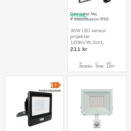
Dæmpbar
Nej
IP klassifikation
IP65
30W LED sensor
projektør
120lm/W, Sort,
arbejdslampe, Hurtig
211 kr
connector
3600lm
30W
120°
Produktdatablad