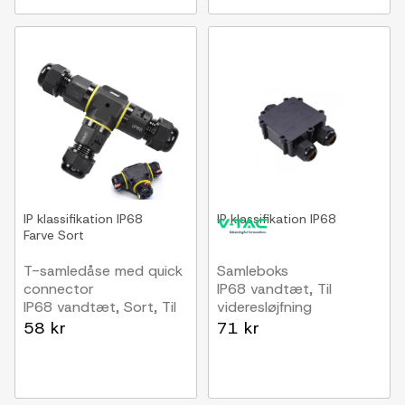
IP klassifikation
IP68
IP klassifikation
IP68
Farve
Sort
T-samledåse med quick
Samleboks
connector
IP68 vandtæt, Til
IP68 vandtæt, Sort, Til
videresløjfning
samling af ledninger, 3-
58 kr
71 kr
ledet