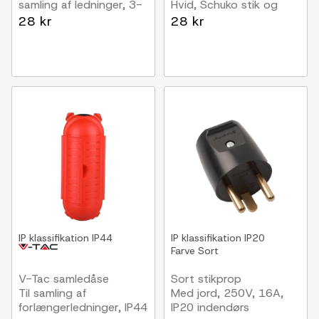
samling af ledninger, 3-
Hvid, Schuko stik og
ledet
afisolerede ledninger,
28 kr
28 kr
16A
IP klassifikation
IP44
IP klassifikation
IP20
Farve
Sort
V-Tac samledåse
Sort stikprop
Til samling af
Med jord, 250V, 16A,
forlængerledninger, IP44
IP20 indendørs