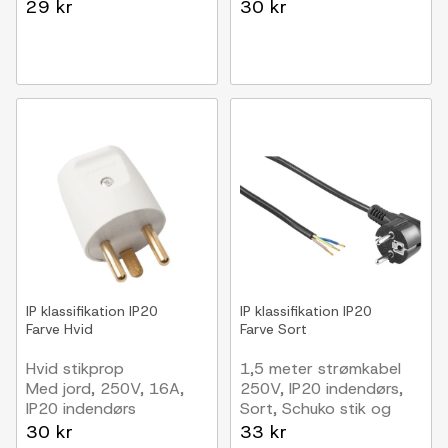
vandtæt
29 kr
30 kr
IP klassifikation
IP20
IP klassifikation
IP20
Farve
Hvid
Farve
Sort
Hvid stikprop
1,5 meter strømkabel
Med jord, 250V, 16A,
250V, IP20 indendørs,
IP20 indendørs
Sort, Schuko stik og
afisolerede ledninger,
30 kr
33 kr