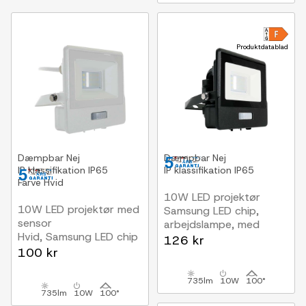
Produktdatablad
Dæmpbar
Nej
Dæmpbar
Nej
IP klassifikation
IP65
IP klassifikation
IP65
Farve
Hvid
10W LED projektør
10W LED projektør med
Samsung LED chip,
sensor
arbejdslampe, med
Hvid, Samsung LED chip
sensor
126 kr
100 kr
735lm
10W
100°
735lm
10W
100°