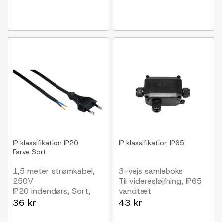
16A
IP klassifikation
IP20
IP klassifikation
IP65
Farve
Sort
1,5 meter strømkabel,
3-vejs samleboks
250V
Til videresløjfning, IP65
IP20 indendørs, Sort,
vandtæt
Eurostik og afisolerede
36 kr
43 kr
ledninger, 2,5A