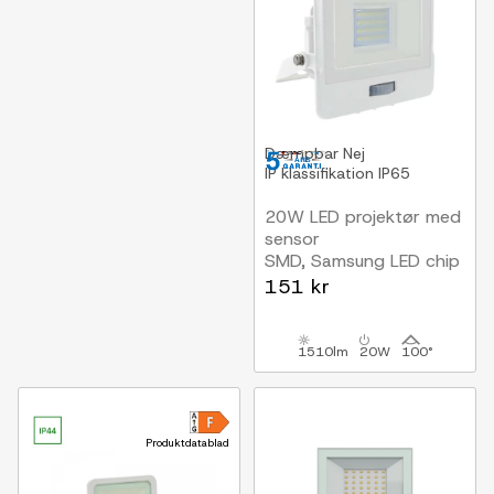
Dæmpbar
Nej
IP klassifikation
IP65
20W LED projektør med
sensor
SMD, Samsung LED chip
151 kr
1510lm
20W
100°
Produktdatablad