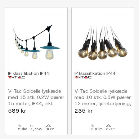
IP klassifikation
IP44
IP klassifikation
IP44
V-Tac Solcelle lyskæde
V-Tac Solcelle lyskæde
med 15 stk. 0.2W pærer
med 10 stk. 0.5W pærer
15 meter, IP44, inkl.
12 meter, fjernbetjening,
lyskilde
IP44, inkl. lyskilde
589 kr
235 kr
50lm
1,75W
300°
300lm
270°