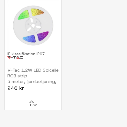
IP klassifikation
IP67
V-Tac 1.2W LED Solcelle
RGB strip
5 meter, fjernbetjening,
IP67
246 kr
120°