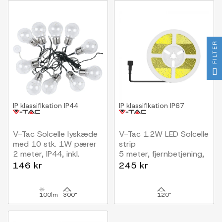
FILTER
IP klassifikation
IP44
IP klassifikation
IP67
V-Tac Solcelle lyskæde
V-Tac 1.2W LED Solcelle
med 10 stk. 1W pærer
strip
2 meter, IP44, inkl.
5 meter, fjernbetjening,
lyskilde
IP67
146 kr
245 kr
100lm
300°
120°