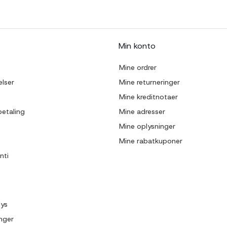
Min konto
Mine ordrer
lser
Mine returneringer
Mine kreditnotaer
betaling
Mine adresser
Mine oplysninger
Mine rabatkuponer
nti
lys
inger