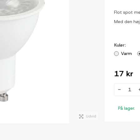
Flot spot me
Med den høje
Kulør:
Varm
17 kr
-
På lager.
Udvid