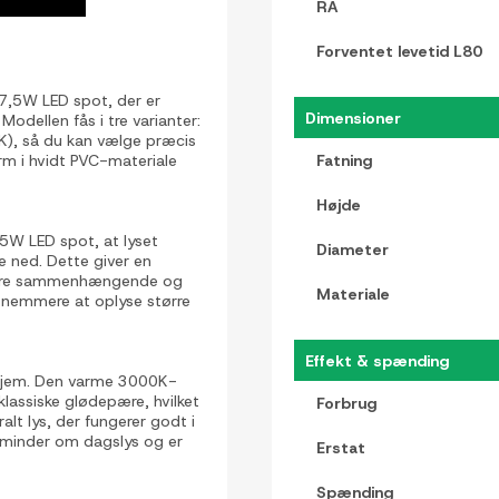
RA
Forventet levetid L80
7,5W LED spot, der er
Dimensioner
Modellen fås i tre varianter:
K), så du kan vælge præcis
rm i hvidt PVC-materiale
Fatning
Højde
5W LED spot, at lyset
Diameter
te ned. Dette giver en
 mere sammenhængende og
Materiale
et nemmere at oplyse større
Effekt & spænding
 hjem. Den varme 3000K-
klassiske glødepære, hvilket
Forbrug
ralt lys, der fungerer godt i
r minder om dagslys og er
Erstat
Spænding