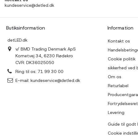
kundeservice@detled.dk
Butiksinformation
Information
detLED.dk
Kontakt os
v/ BMD Trading Denmark ApS
Handelsbetinge
Kometvej 34, 6230 Rødekro
Cookie politik
CVR: DK36025050
sikkerhed ved 
Ring til os:
71 99 30 00
Om os
E-mail:
kundeservice@detled.dk
Returlabel
Producentgara
Fortrydelsesret
Levering
Guide til godt 
Cookie indstill