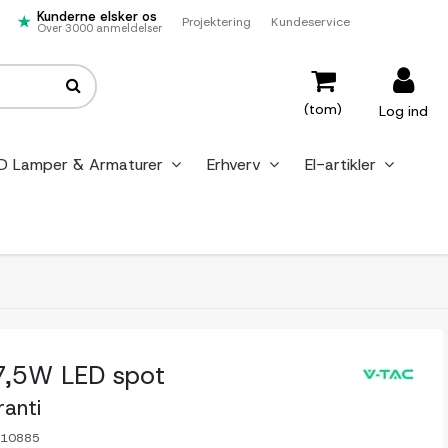
Kunderne elsker os
Projektering
Kundeservice
Over 3000 anmeldelser
(tom)
Log ind
D Lamper & Armaturer
Erhverv
El-artikler
,5W LED spot
ranti
-10885