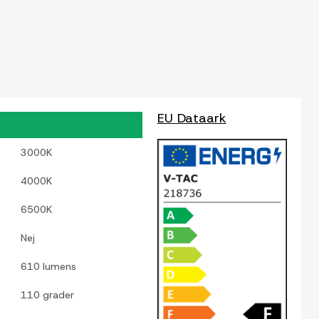
EU Dataark
3000K
4000K
6500K
Nej
610 lumens
110 grader