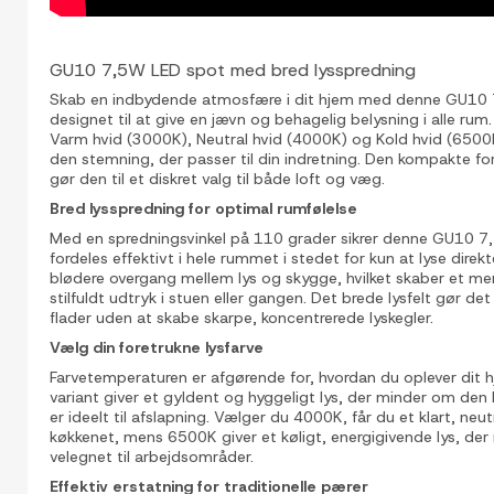
GU10 7,5W LED spot med bred lysspredning
Skab en indbydende atmosfære i dit hjem med denne GU10 
designet til at give en jævn og behagelig belysning i alle rum. 
Varm hvid (3000K), Neutral hvid (4000K) og Kold hvid (6500
den stemning, der passer til din indretning. Den kompakte fo
gør den til et diskret valg til både loft og væg.
Bred lysspredning for optimal rumfølelse
Med en spredningsvinkel på 110 grader sikrer denne GU10 7,
fordeles effektivt i hele rummet i stedet for kun at lyse direk
blødere overgang mellem lys og skygge, hvilket skaber et
stilfuldt udtryk i stuen eller gangen. Det brede lysfelt gør d
flader uden at skabe skarpe, koncentrerede lyskegler.
Vælg din foretrukne lysfarve
Farvetemperaturen er afgørende for, hvordan du oplever dit
variant giver et gyldent og hyggeligt lys, der minder om den 
er ideelt til afslapning. Vælger du 4000K, får du et klart, neut
køkkenet, mens 6500K giver et køligt, energigivende lys, de
velegnet til arbejdsområder.
Effektiv erstatning for traditionelle pærer