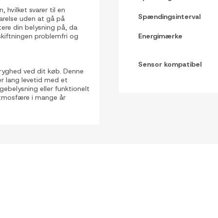
hvilket svarer til en
Spændingsinterval
arelse uden at gå på
re din belysning på, da
skiftningen problemfri og
Energimærke
Sensor kompatibel
ryghed ved dit køb. Denne
r lang levetid med et
belysning eller funktionelt
 atmosfære i mange år