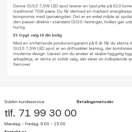
Denne GU10 7,5W LED spot leverer en lysstyrke på 610 lumen, 
traditionel 70W pære. Du får dermed en markant energibesp
kompromis med lysmængden. Det er en enkel måde at opdate
den passer direkte i standard GU10-fatninger, hvilket gør ud
hurtig.
Et trygt valg til din bolig
Med en omfattende producentgaranti på 6 år får du ekstra t
GU10 7,5W LED spot er en driftssikker løsning, der kombinere
moderne design. Uanset om du ønsker at skabe hyggelig hygge
arbejdslys, er dette et solidt valg, der sikrer en indbydende
fremover.
Sublim kundeservice
Betalingsmetoder
tlf. 71 99 30 00
Mandag - Fredag: 9.00 - 15.00
Kontakt os