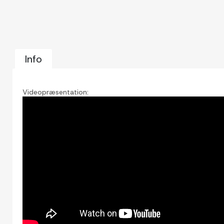
Info
Videopræsentation: