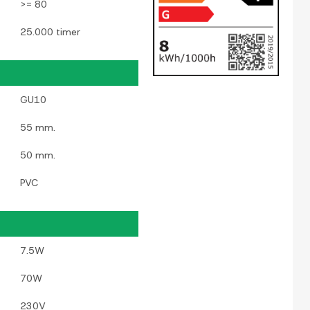
>= 80
25.000 timer
GU10
55 mm.
50 mm.
PVC
7.5W
70W
230V