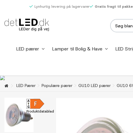
Lynhurtig levering på lagervarer
Gratis fragt til pakk
LED pærer
Lamper til Bolig & Have
LED Str
LED Pærer
Populære pærer
GU10 LED pærer
GU10 6
Produktdatablad