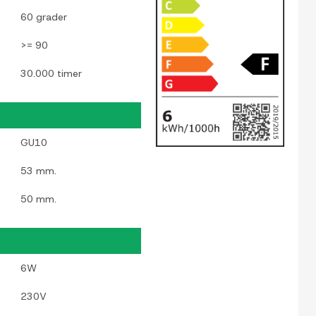
60 grader
>= 90
30.000 timer
GU10
53 mm.
50 mm.
6W
230V