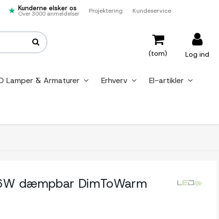
Kunderne elsker os
Projektering
Kundeservice
Over 3000 anmeldelser
(tom)
Log ind
D Lamper & Armaturer
Erhverv
El-artikler
6W dæmpbar DimToWarm