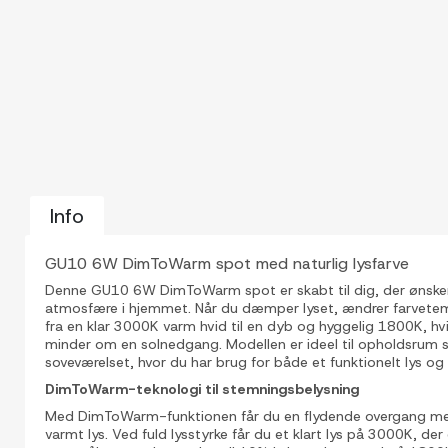
Info
GU10 6W DimToWarm spot med naturlig lysfarve
Denne GU10 6W DimToWarm spot er skabt til dig, der ønske
atmosfære i hjemmet. Når du dæmper lyset, ændrer farvete
fra en klar 3000K varm hvid til en dyb og hyggelig 1800K, hvil
minder om en solnedgang. Modellen er ideel til opholdsrum s
soveværelset, hvor du har brug for både et funktionelt lys o
DimToWarm-teknologi til stemningsbelysning
Med DimToWarm-funktionen får du en flydende overgang mell
varmt lys. Ved fuld lysstyrke får du et klart lys på 3000K, der 