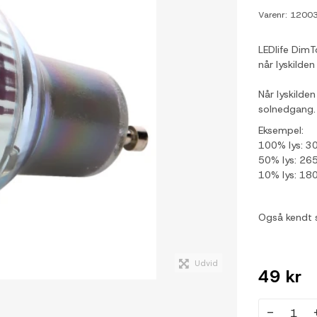
Varenr:
1200
LEDlife DimT
når lyskild
Når lyskilden
solnedgang
Eksempel:
100% lys: 3
50% lys: 26
10% lys: 18
Også kendt
Udvid
49 kr
-