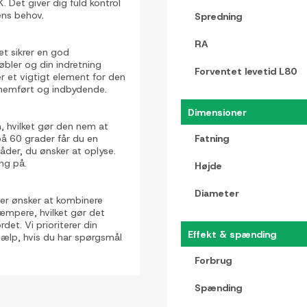
Det giver dig fuld kontrol
ens behov.
Spredning
RA
t sikrer en god
møbler og din indretning
Forventet levetid L80
r et vigtigt element for den
nnemført og indbydende.
Dimensioner
 hvilket gør den nem at
på 60 grader får du en
Fatning
åder, du ønsker at oplyse.
ng på.
Højde
Diameter
er ønsker at kombinere
æmpere, hvilket gør det
et. Vi prioriterer din
Effekt & spænding
jælp, hvis du har spørgsmål
Forbrug
Spænding