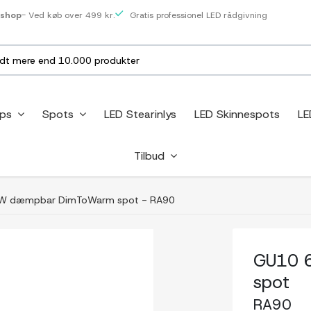
eshop
- Ved køb over 499 kr.
Gratis professionel LED rådgivning
ips
Spots
LED Stearinlys
LED Skinnespots
LE
Tilbud
W dæmpbar DimToWarm spot - RA90
GU10 
spot
RA90