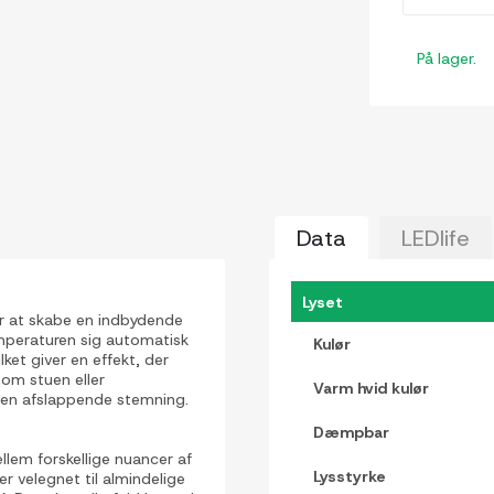
På lager.
Data
LEDlife
Lyset
r at skabe en indbydende
mperaturen sig automatisk
Kulør
ket giver en effekt, der
om stuen eller
Varm hvid kulør
g en afslappende stemning.
Dæmpbar
em forskellige nuancer af
Lysstyrke
er velegnet til almindelige