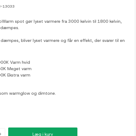
3-13033
oWarm spot gør lyset varmere fra 3000 kelvin til 1800 kelvin,
en dæmpes.
 dæmpes, bliver lyset varmere og får en effekt, der svarer til en
.
000K Varm hvid
50K Meget varm
00K Ekstra varm
 som warmglow og dimtone.
+
Læg i kurv