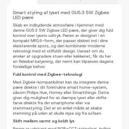
Smart styring af lyset med GU5.3 5W Zigbee
LED pære
Skab en indbydende atmosfære i hjemmet med
denne GU5.3 5W Zigbee LED pære, der giver dig fuld
kontrol over lysets udtryk. Pæren er designet i en
kompakt MR16-form, der passer diskret ind i dine
eksisterende spots, og den kombinerer moderne
teknologi med et stilfuldt design. Uanset om du
ønsker at opgradere stuen eller køkkenet, får du her
en fleksibel belysning, der nemt kan tilpasses dagens
forskellige behov.
Fuld kontrol med Zigbee-teknologi
Med Zigbee-kompatibilitet kan du integrere denne
pære direkte i dit foretrukne smart home-system,
såsom Philips Hue, Homey eller Smartthings. Dette
giver dig mulighed for at dæmpe lyset eller skifte
farve direkte fra din smartphone eller via
stemmestyring. Det er en enkel måde at skabe
stemning på uden at skulle rejse sig fra sofaen.
Skift mellem varmt og koldt lys
Pæren er udstyret med RGB+CCT-teknologi, hvilket