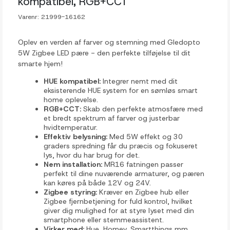
kompatibel, RGB+CCT
Varenr:
21999-16162
Oplev en verden af farver og stemning med Gledopto
5W Zigbee LED pære - den perfekte tilføjelse til dit
smarte hjem!
HUE kompatibel:
Integrer nemt med dit
eksisterende HUE system for en sømløs smart
home oplevelse.
RGB+CCT:
Skab den perfekte atmosfære med
et bredt spektrum af farver og justerbar
hvidtemperatur.
Effektiv belysning:
Med 5W effekt og 30
graders spredning får du præcis og fokuseret
lys, hvor du har brug for det.
Nem installation:
MR16 fatningen passer
perfekt til dine nuværende armaturer, og pæren
kan køres på både 12V og 24V.
Zigbee styring:
Kræver en Zigbee hub eller
Zigbee fjernbetjening for fuld kontrol, hvilket
giver dig mulighed for at styre lyset med din
smartphone eller stemmeassistent.
Virker med:
Hue, Homey, Smartthings mm.