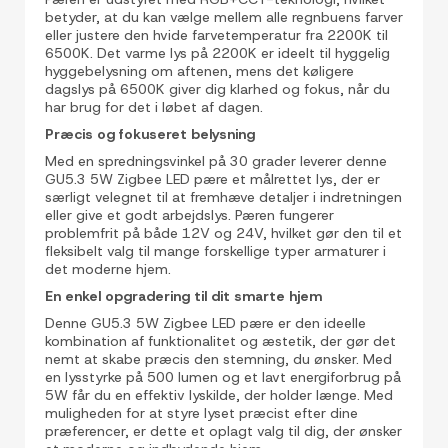
betyder, at du kan vælge mellem alle regnbuens farver
eller justere den hvide farvetemperatur fra 2200K til
6500K. Det varme lys på 2200K er ideelt til hyggelig
hyggebelysning om aftenen, mens det køligere
dagslys på 6500K giver dig klarhed og fokus, når du
har brug for det i løbet af dagen.
Præcis og fokuseret belysning
Med en spredningsvinkel på 30 grader leverer denne
GU5.3 5W Zigbee LED pære et målrettet lys, der er
særligt velegnet til at fremhæve detaljer i indretningen
eller give et godt arbejdslys. Pæren fungerer
problemfrit på både 12V og 24V, hvilket gør den til et
fleksibelt valg til mange forskellige typer armaturer i
det moderne hjem.
En enkel opgradering til dit smarte hjem
Denne GU5.3 5W Zigbee LED pære er den ideelle
kombination af funktionalitet og æstetik, der gør det
nemt at skabe præcis den stemning, du ønsker. Med
en lysstyrke på 500 lumen og et lavt energiforbrug på
5W får du en effektiv lyskilde, der holder længe. Med
muligheden for at styre lyset præcist efter dine
præferencer, er dette et oplagt valg til dig, der ønsker