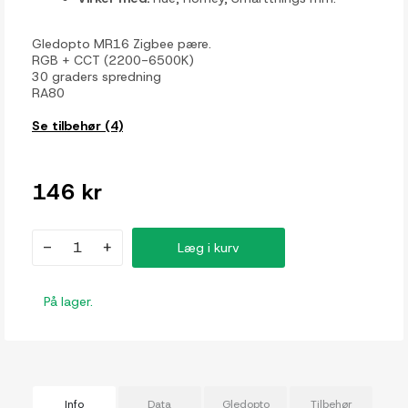
Gledopto MR16 Zigbee pære.
RGB + CCT (2200-6500K)
30 graders spredning
RA80
Se tilbehør (4)
146 kr
-
+
Læg i kurv
På lager.
Info
Data
Gledopto
Tilbehør