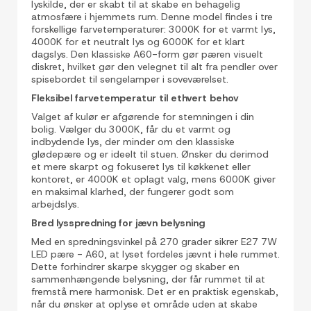
lyskilde, der er skabt til at skabe en behagelig
atmosfære i hjemmets rum. Denne model findes i tre
forskellige farvetemperaturer: 3000K for et varmt lys,
4000K for et neutralt lys og 6000K for et klart
dagslys. Den klassiske A60-form gør pæren visuelt
diskret, hvilket gør den velegnet til alt fra pendler over
spisebordet til sengelamper i soveværelset.
Fleksibel farvetemperatur til ethvert behov
Valget af kulør er afgørende for stemningen i din
bolig. Vælger du 3000K, får du et varmt og
indbydende lys, der minder om den klassiske
glødepære og er ideelt til stuen. Ønsker du derimod
et mere skarpt og fokuseret lys til køkkenet eller
kontoret, er 4000K et oplagt valg, mens 6000K giver
en maksimal klarhed, der fungerer godt som
arbejdslys.
Bred lysspredning for jævn belysning
Med en spredningsvinkel på 270 grader sikrer E27 7W
LED pære - A60, at lyset fordeles jævnt i hele rummet.
Dette forhindrer skarpe skygger og skaber en
sammenhængende belysning, der får rummet til at
fremstå mere harmonisk. Det er en praktisk egenskab,
når du ønsker at oplyse et område uden at skabe