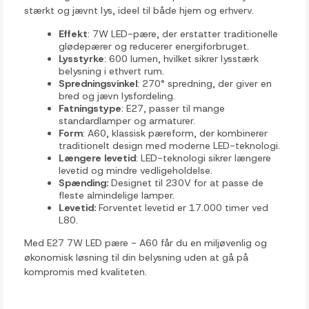
stærkt og jævnt lys, ideel til både hjem og erhverv.
Effekt
: 7W LED-pære, der erstatter traditionelle
glødepærer og reducerer energiforbruget.
Lysstyrke
: 600 lumen, hvilket sikrer lysstærk
belysning i ethvert rum.
Spredningsvinkel
: 270° spredning, der giver en
bred og jævn lysfordeling.
Fatningstype
: E27, passer til mange
standardlamper og armaturer.
Form
: A60, klassisk pæreform, der kombinerer
traditionelt design med moderne LED-teknologi.
Længere levetid
: LED-teknologi sikrer længere
levetid og mindre vedligeholdelse.
Spænding:
Designet til 230V for at passe de
fleste almindelige lamper.
Levetid:
Forventet levetid er 17.000 timer ved
L80.
Med E27 7W LED pære - A60 får du en miljøvenlig og
økonomisk løsning til din belysning uden at gå på
kompromis med kvaliteten.