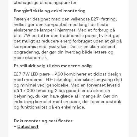
ubehagelige blændingspunkter.
Energieffektiv og enkel montering
Pæren er designet med den velkendte E27-fatning,
hvilket gør den kompatibel med langt de fleste
eksisterende lamper i hjemmet. Med et forbrug på
blot 7W erstatter den traditionelle pærer, hvilket gør
det muligt at reducere energiforbruget uden at gå på
kompromis med lysstyrken. Det er en ukompliceret
opgradering, der gør din hverdag både lettere og
mere økonomisk.
Et stilfuldt valg til den moderne bolig
E27 7W LED pære - A60 kombinerer et tidløst design
med moderne LED-teknologi, der sikrer langvarig drift
og minimal vedligeholdelse. Med en forventet levetid
på 17.000 timer og 2 års garanti er du sikret en
belysning, du kan have glæde af i mange år. Gør din
indretning komplet med en pære, der forener æstetik
og funktionalitet på en enkel måde.
Dokumenter og certificater:
-
Datasheet