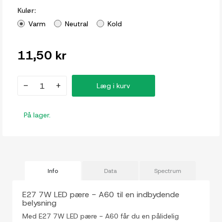
Kulør:
Varm
Neutral
Kold
11,50 kr
-
+
Læg i kurv
På lager.
Info
Data
Spectrum
E27 7W LED pære - A60 til en indbydende
belysning
Med E27 7W LED pære - A60 får du en pålidelig