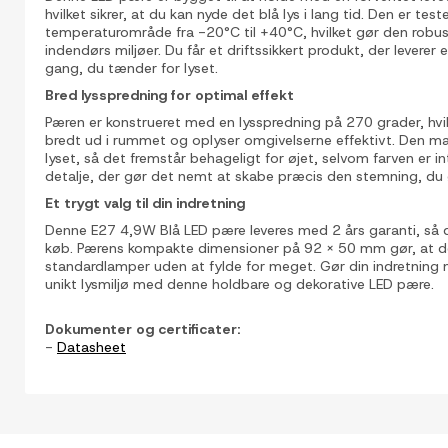
hvilket sikrer, at du kan nyde det blå lys i lang tid. Den er teste
temperaturområde fra -20°C til +40°C, hvilket gør den robust 
indendørs miljøer. Du får et driftssikkert produkt, der leverer
gang, du tænder for lyset.
Bred lysspredning for optimal effekt
Pæren er konstrueret med en lysspredning på 270 grader, hvil
bredt ud i rummet og oplyser omgivelserne effektivt. Den m
lyset, så det fremstår behageligt for øjet, selvom farven er int
detalje, der gør det nemt at skabe præcis den stemning, du ø
Et trygt valg til din indretning
Denne E27 4,9W Blå LED pære leveres med 2 års garanti, så du
køb. Pærens kompakte dimensioner på 92 x 50 mm gør, at den
standardlamper uden at fylde for meget. Gør din indretning 
unikt lysmiljø med denne holdbare og dekorative LED pære.
Dokumenter og certificater:
-
Datasheet