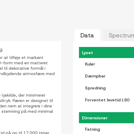
Data
Spectru
ng
Lyset
 at tilføje et markant
A50-form med en matteret
Kulør
l til dekorative formål i
og indbydende atmosfære med
Dæmpbar
Spredning
lyskilde, der minimerer
Forventet levetid L80
tryk. Pæren er designet til
den nem at integrere i dine
ts stemning på med minimal
Dimensioner
Fatning
id på op til 17.000 timer,