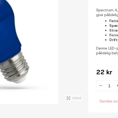
Spectrum 4,9
give pålideli
Fatn
Spæn
Strø
Forv
Drif
Denne LED-pæ
pålidelig bel
22 kr
-
Udvid
Sendes in