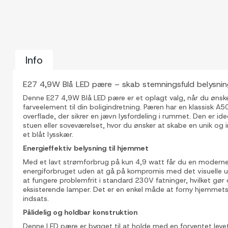
Info
E27 4,9W Blå LED pære – skab stemningsfuld belysni
Denne E27 4,9W Blå LED pære er et oplagt valg, når du ønsker
farveelement til din boligindretning. Pæren har en klassisk 
overflade, der sikrer en jævn lysfordeling i rummet. Den er idee
stuen eller soveværelset, hvor du ønsker at skabe en unik 
et blåt lysskær.
Energieffektiv belysning til hjemmet
Med et lavt strømforbrug på kun 4,9 watt får du en moderne 
energiforbruget uden at gå på kompromis med det visuelle ud
at fungere problemfrit i standard 230V fatninger, hvilket gør 
eksisterende lamper. Det er en enkel måde at forny hjemme
indsats.
Pålidelig og holdbar konstruktion
Denne LED pære er bygget til at holde med en forventet levet