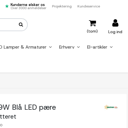
Kunderne elsker os
Projektering
Kundeservice
Over 3000 anmeldelser
(tom)
Log ind
D Lamper & Armaturer
Erhverv
El-artikler
9W Blå LED pære
tteret
-0