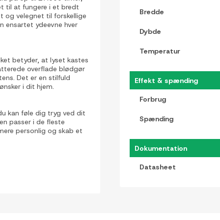
t til at fungere i et bredt
Bredde
og velegnet til forskellige
 en ensartet ydeevne hver
Dybde
Temperatur
ket betyder, at lyset kastes
atterede overflade blødgør
ens. Det er en stilfuld
Effekt & spænding
nsker i dit hjem.
Forbrug
 kan føle dig tryg ved dit
Spænding
 passer i de fleste
mere personlig og skab et
Dokumentation
Datasheet