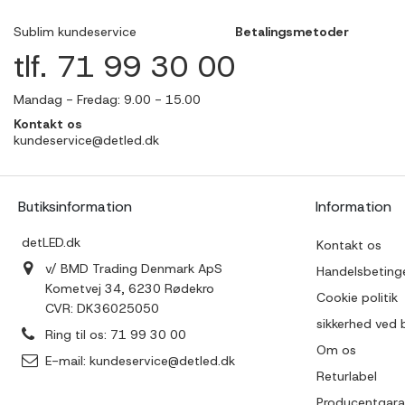
Sublim kundeservice
Betalingsmetoder
tlf. 71 99 30 00
Mandag - Fredag: 9.00 - 15.00
Kontakt os
kundeservice@detled.dk
Butiksinformation
Information
detLED.dk
Kontakt os
v/ BMD Trading Denmark ApS
Handelsbetinge
Kometvej 34, 6230 Rødekro
Cookie politik
CVR: DK36025050
sikkerhed ved 
Ring til os:
71 99 30 00
Om os
E-mail:
kundeservice@detled.dk
Returlabel
Producentgara