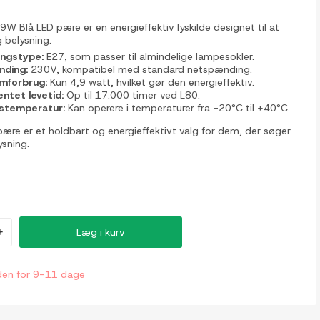
W Blå LED pære er en energieffektiv lyskilde designet til at
g belysning.
ingstype:
E27, som passer til almindelige lampesokler.
ding:
230V, kompatibel med standard netspænding.
mforbrug:
Kun 4,9 watt, hvilket gør den energieffektiv.
entet levetid:
Op til 17.000 timer ved L80.
tstemperatur:
Kan operere i temperaturer fra -20°C til +40°C.
re er et holdbart og energieffektivt valg for dem, der søger
ysning.
+
Læg i kurv
den for 9-11 dage