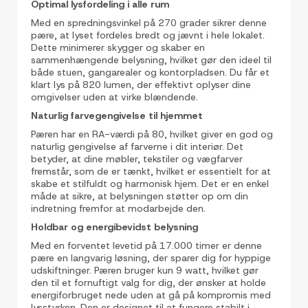
Optimal lysfordeling i alle rum
Med en spredningsvinkel på 270 grader sikrer denne
pære, at lyset fordeles bredt og jævnt i hele lokalet.
Dette minimerer skygger og skaber en
sammenhængende belysning, hvilket gør den ideel til
både stuen, gangarealer og kontorpladsen. Du får et
klart lys på 820 lumen, der effektivt oplyser dine
omgivelser uden at virke blændende.
Naturlig farvegengivelse til hjemmet
Pæren har en RA-værdi på 80, hvilket giver en god og
naturlig gengivelse af farverne i dit interiør. Det
betyder, at dine møbler, tekstiler og vægfarver
fremstår, som de er tænkt, hvilket er essentielt for at
skabe et stilfuldt og harmonisk hjem. Det er en enkel
måde at sikre, at belysningen støtter op om din
indretning fremfor at modarbejde den.
Holdbar og energibevidst belysning
Med en forventet levetid på 17.000 timer er denne
pære en langvarig løsning, der sparer dig for hyppige
udskiftninger. Pæren bruger kun 9 watt, hvilket gør
den til et fornuftigt valg for dig, der ønsker at holde
energiforbruget nede uden at gå på kompromis med
lysstyrken. Den er designet til at fungere stabilt i