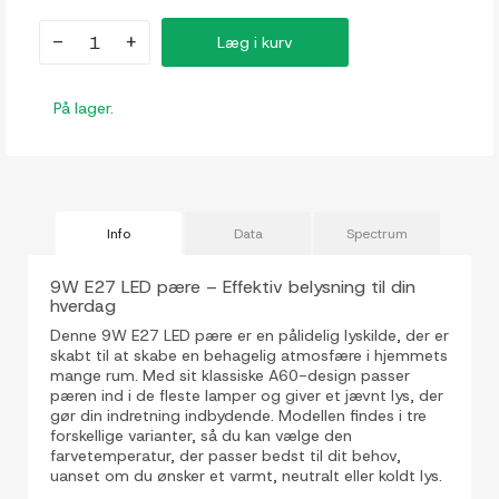
-
+
Læg i kurv
På lager.
Info
Data
Spectrum
9W E27 LED pære – Effektiv belysning til din
hverdag
Denne 9W E27 LED pære er en pålidelig lyskilde, der er
skabt til at skabe en behagelig atmosfære i hjemmets
mange rum. Med sit klassiske A60-design passer
pæren ind i de fleste lamper og giver et jævnt lys, der
gør din indretning indbydende. Modellen findes i tre
forskellige varianter, så du kan vælge den
farvetemperatur, der passer bedst til dit behov,
uanset om du ønsker et varmt, neutralt eller koldt lys.