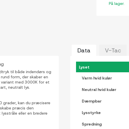
På lager.
Data
V-Tac
ng
Lyset
dtryk til både indendørs og
 rund form, der skaber en
Varm hvid kulør
en variant med 3000K for et
rt, neutralt lys.
Neutral hvid kulør
Dæmpbar
20 grader, kan du præcisere
t skabe præcis den
Lysstyrke
ysstråle eller en bredere
Spredning