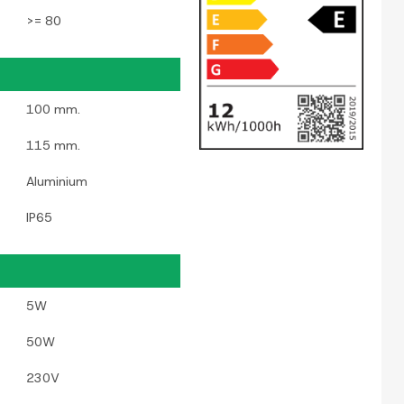
>= 80
100 mm.
115 mm.
Aluminium
IP65
5W
50W
230V