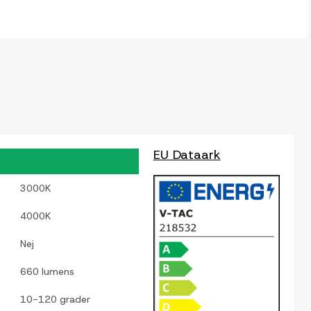
EU Dataark
3000K
4000K
Nej
660 lumens
10-120 grader