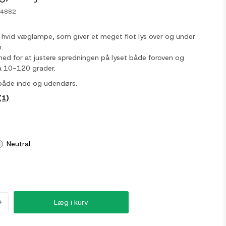
-4882
 hvid væglampe, som giver et meget flot lys over og under
n.
hed for at justere spredningen på lyset både foroven og
a 10-120 grader.
både inde og udendørs.
(1)
Neutral
+
Læg i kurv