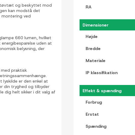
r støvtæt og beskyttet mod
RA
ningen kan modstå det
til montering ved
Dimensioner
Højde
glampe 660 lumen, hvilket
nt energibesparelse uden at
onomisk belysning, der
Bredde
Materiale
 med praktisk
IP klassifikation
indretningssammenhænge.
yskilde er den enkel at
er din tryghed og tilbyder
Effekt & spænding
 dig helt sikker i dit valg af
Forbrug
Erstat
Spænding