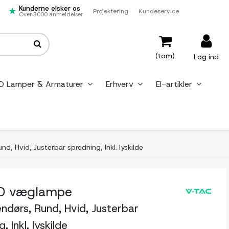
Kunderne elsker os
Projektering
Kundeservice
Over 3000 anmeldelser
(tom)
Log ind
D Lamper & Armaturer
Erhverv
El-artikler
 Hvid, Justerbar spredning, Inkl. lyskilde
D væglampe
ndørs, Rund, Hvid, Justerbar
, Inkl. lyskilde