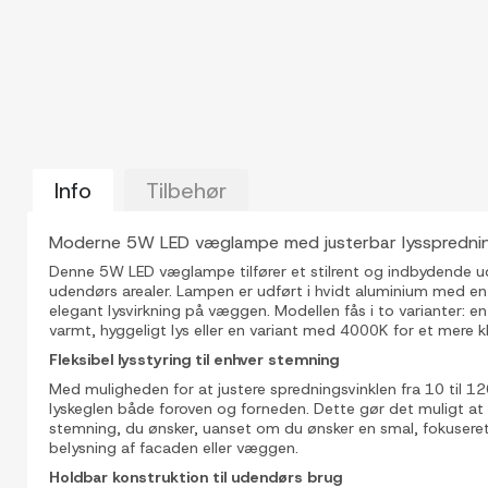
Info
Tilbehør
Moderne 5W LED væglampe med justerbar lysspredni
Denne 5W LED væglampe tilfører et stilrent og indbydende u
udendørs arealer. Lampen er udført i hvidt aluminium med en
elegant lysvirkning på væggen. Modellen fås i to varianter: 
varmt, hyggeligt lys eller en variant med 4000K for et mere kla
Fleksibel lysstyring til enhver stemning
Med muligheden for at justere spredningsvinklen fra 10 til 1
lyskeglen både foroven og forneden. Dette gør det muligt a
stemning, du ønsker, uanset om du ønsker en smal, fokuseret l
Vis alle
belysning af facaden eller væggen.
billeder
Holdbar konstruktion til udendørs brug