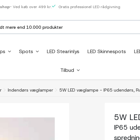
eshop
- Ved køb over 499 kr.
Gratis professionel LED rådgivning
ips
Spots
LED Stearinlys
LED Skinnespots
LE
Tilbud
r
Indendørs væglamper
5W LED væglampe - IP65 udendørs, Rund,
5W LE
IP65 ude
spredning