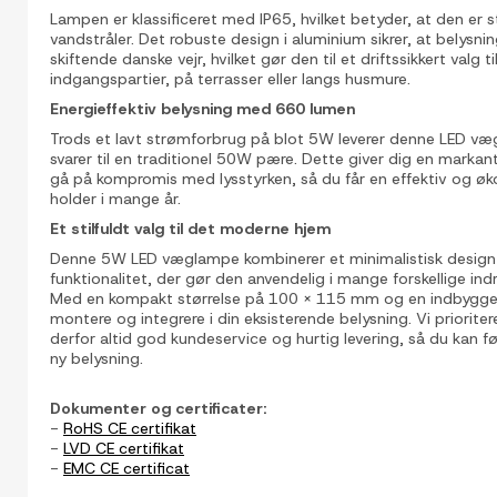
Lampen er klassificeret med IP65, hvilket betyder, at den e
vandstråler. Det robuste design i aluminium sikrer, at belys
skiftende danske vejr, hvilket gør den til et driftssikkert valg 
indgangspartier, på terrasser eller langs husmure.
Energieffektiv belysning med 660 lumen
Trods et lavt strømforbrug på blot 5W leverer denne LED væ
svarer til en traditionel 50W pære. Dette giver dig en marka
gå på kompromis med lysstyrken, så du får en effektiv og øk
holder i mange år.
Et stilfuldt valg til det moderne hjem
Denne 5W LED væglampe kombinerer et minimalistisk design
funktionalitet, der gør den anvendelig i mange forskellige 
Med en kompakt størrelse på 100 x 115 mm og en indbygget l
montere og integrere i din eksisterende belysning. Vi prioriter
derfor altid god kundeservice og hurtig levering, så du kan føle
ny belysning.
Dokumenter og certificater:
-
RoHS CE certifikat
-
LVD CE certifikat
-
EMC CE certificat