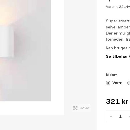
Varenr:
2214
Super smart
selve lampe
Der er mulig
forneden, fr
Kan bruges 
Se tilbehør 
Kulør:
Varm
321 kr
Udvid
-