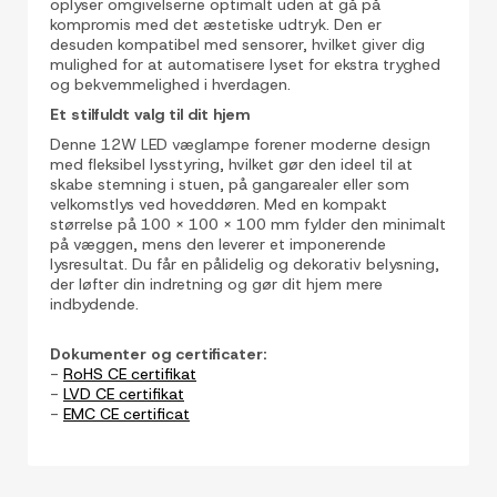
oplyser omgivelserne optimalt uden at gå på
kompromis med det æstetiske udtryk. Den er
desuden kompatibel med sensorer, hvilket giver dig
mulighed for at automatisere lyset for ekstra tryghed
og bekvemmelighed i hverdagen.
Et stilfuldt valg til dit hjem
Denne 12W LED væglampe forener moderne design
med fleksibel lysstyring, hvilket gør den ideel til at
skabe stemning i stuen, på gangarealer eller som
velkomstlys ved hoveddøren. Med en kompakt
størrelse på 100 x 100 x 100 mm fylder den minimalt
på væggen, mens den leverer et imponerende
lysresultat. Du får en pålidelig og dekorativ belysning,
der løfter din indretning og gør dit hjem mere
indbydende.
Dokumenter og certificater:
-
RoHS CE certifikat
-
LVD CE certifikat
-
EMC CE certificat