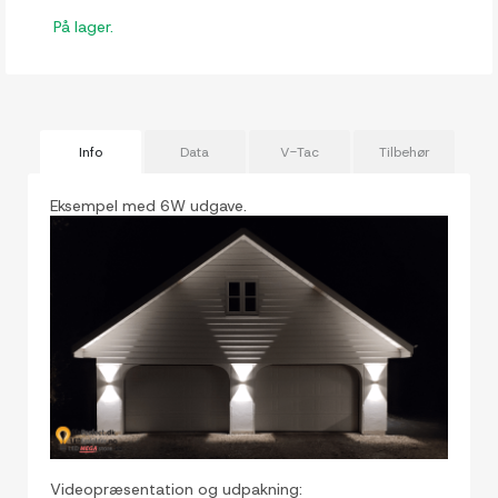
På lager.
Info
Data
V-Tac
Tilbehør
Eksempel med 6W udgave.
Videopræsentation og udpakning: