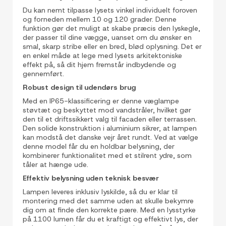
Du kan nemt tilpasse lysets vinkel individuelt foroven
og forneden mellem 10 og 120 grader. Denne
funktion gør det muligt at skabe præcis den lyskegle,
der passer til dine vægge, uanset om du ønsker en
smal, skarp stribe eller en bred, blød oplysning. Det er
en enkel måde at lege med lysets arkitektoniske
effekt på, så dit hjem fremstår indbydende og
gennemført.
Robust design til udendørs brug
Med en IP65-klassificering er denne væglampe
støvtæt og beskyttet mod vandstråler, hvilket gør
den til et driftssikkert valg til facaden eller terrassen.
Den solide konstruktion i aluminium sikrer, at lampen
kan modstå det danske vejr året rundt. Ved at vælge
denne model får du en holdbar belysning, der
kombinerer funktionalitet med et stilrent ydre, som
tåler at hænge ude.
Effektiv belysning uden teknisk besvær
Lampen leveres inklusiv lyskilde, så du er klar til
montering med det samme uden at skulle bekymre
dig om at finde den korrekte pære. Med en lysstyrke
på 1100 lumen får du et kraftigt og effektivt lys, der