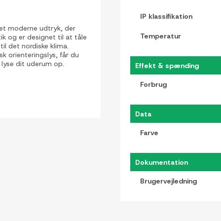
IP klassifikation
et moderne udtryk, der
Temperatur
ik og er designet til at tåle
il det nordiske klima.
k orienteringslys, får du
t lyse dit uderum op.
Effekt & spænding
Forbrug
Data
Farve
Dokumentation
Brugervejledning