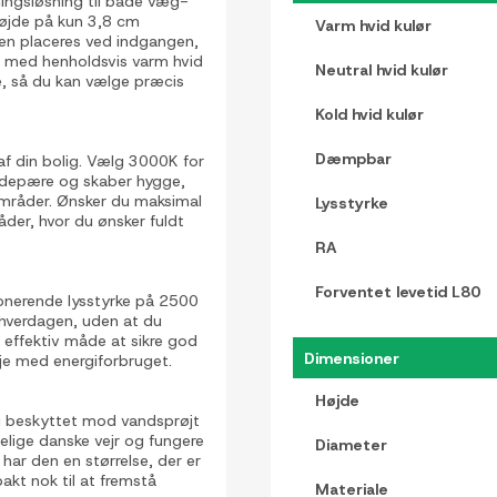
ingsløsning til både væg-
højde på kun 3,8 cm
Varm hvid kulør
den placeres ved indgangen,
er med henholdsvis varm hvid
Neutral hvid kulør
ve, så du kan vælge præcis
Kold hvid kulør
Dæmpbar
af din bolig. Vælg 3000K for
lødepære og skaber hygge,
sområder. Ønsker du maksimal
Lysstyrke
åder, hvor du ønsker fuldt
RA
Forventet levetid L80
onerende lysstyrke på 2500
 hverdagen, uden at du
effektiv måde at sikre god
Dimensioner
je med energiforbruget.
Højde
og beskyttet mod vandsprøjt
telige danske vejr og fungere
Diameter
har den en størrelse, der er
akt nok til at fremstå
Materiale