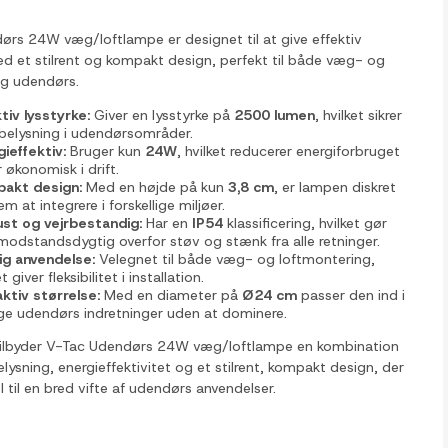
rs 24W væg/loftlampe er designet til at give effektiv
d et stilrent og kompakt design, perfekt til både væg- og
ng udendørs.
tiv lysstyrke:
Giver en lysstyrke på
2500 lumen
, hvilket sikrer
belysning i udendørsområder.
gieffektiv:
Bruger kun
24W
, hvilket reducerer energiforbruget
 økonomisk i drift.
akt design:
Med en højde på kun
3,8 cm
, er lampen diskret
m at integrere i forskellige miljøer.
st og vejrbestandig:
Har en
IP54
klassificering, hvilket gør
modstandsdygtig overfor støv og stænk fra alle retninger.
dig anvendelse:
Velegnet til både væg- og loftmontering,
et giver fleksibilitet i installation.
aktiv størrelse:
Med en diameter på
Ø24 cm
passer den ind i
e udendørs indretninger uden at dominere.
tilbyder V-Tac Udendørs 24W væg/loftlampe en kombination
elysning, energieffektivitet og et stilrent, kompakt design, der
l til en bred vifte af udendørs anvendelser.