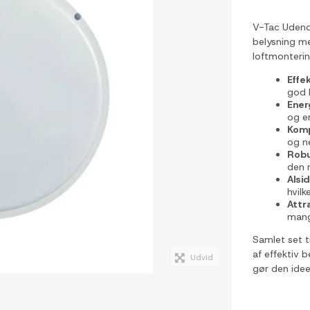
V-Tac Udendø
belysning me
loftmonteri
Effek
god 
Ener
og er
Komp
og ne
Robu
den 
Alsi
hvilk
Attr
mang
Samlet set 
af effektiv b
Udvid
gør den idee