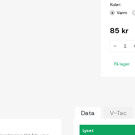
Kulør:
Varm
85 kr
-
På lager.
Data
V-Tac
Lyset