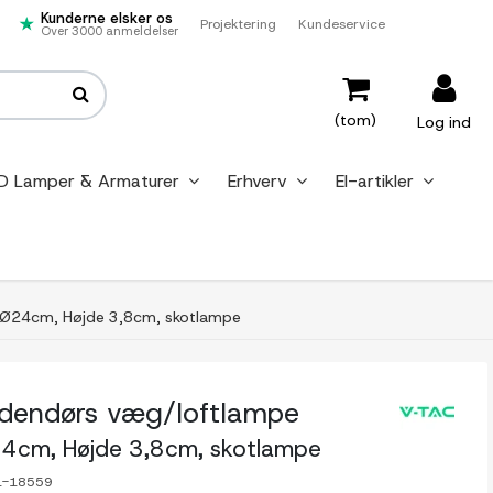
Kunderne elsker os
Projektering
Kundeservice
Over 3000 anmeldelser
(tom)
Log ind
D Lamper & Armaturer
Erhverv
El-artikler
 Ø24cm, Højde 3,8cm, skotlampe
endørs væg/loftlampe
24cm, Højde 3,8cm, skotlampe
1-18559