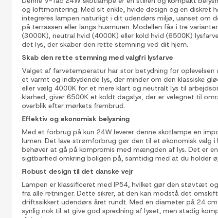
Denne V-Tac 24W skotlampe er en stilren og kompakt belysn
og loftmontering. Med sit enkle, hvide design og en diskret 
integreres lampen naturligt i dit udendørs miljø, uanset om 
på terrassen eller langs husmuren. Modellen fås i tre variant
(3000K), neutral hvid (4000K) eller kold hvid (6500K) lysfar
det lys, der skaber den rette stemning ved dit hjem.
Skab den rette stemning med valgfri lysfarve
Valget af farvetemperatur har stor betydning for oplevelsen 
et varmt og indbydende lys, der minder om den klassiske g
eller vælg 4000K for et mere klart og neutralt lys til arbejd
klarhed, giver 6500K et koldt dagslys, der er velegnet til omr
overblik efter mørkets frembrud.
Effektiv og økonomisk belysning
Med et forbrug på kun 24W leverer denne skotlampe en imp
lumen. Det lave strømforbrug gør den til et økonomisk valg i
behøver at gå på kompromis med mængden af lys. Det er en 
sigtbarhed omkring boligen på, samtidig med at du holder ø
Robust design til det danske vejr
Lampen er klassificeret med IP54, hvilket gør den støvtæt 
fra alle retninger. Dette sikrer, at den kan modstå det omskif
driftssikkert udendørs året rundt. Med en diameter på 24 cm 
synlig nok til at give god spredning af lyset, men stadig komp