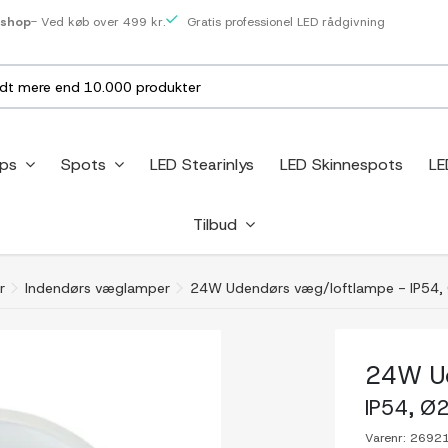
eshop
- Ved køb over 499 kr.
Gratis professionel LED rådgivning
ips
Spots
LED Stearinlys
LED Skinnespots
LE
Tilbud
r
Indendørs væglamper
24W Udendørs væg/loftlampe - IP54,
24W Ud
IP54, Ø
Varenr:
2692