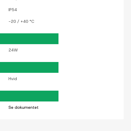
IP54
-20 / +40 °C
24W
Hvid
Se dokumentet