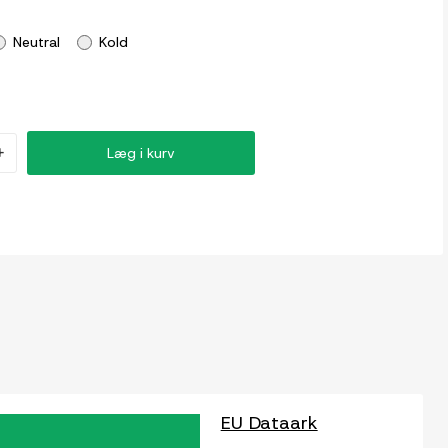
Neutral
Kold
+
Læg i kurv
EU Dataark