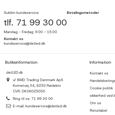
Sublim kundeservice
Betalingsmetoder
tlf. 71 99 30 00
Mandag - Fredag: 9.00 - 15.00
Kontakt os
kundeservice@detled.dk
Butiksinformation
Information
detLED.dk
Kontakt os
v/ BMD Trading Denmark ApS
Handelsbetinge
Kometvej 34, 6230 Rødekro
Cookie politik
CVR: DK36025050
sikkerhed ved 
Ring til os:
71 99 30 00
Om os
E-mail:
kundeservice@detled.dk
Returlabel