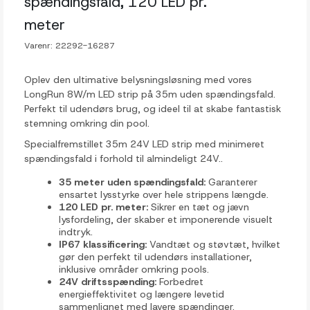
spændingsfald, 120 LED pr.
meter
Varenr:
22292-16287
Oplev den ultimative belysningsløsning med vores
LongRun 8W/m LED strip på 35m uden spændingsfald.
Perfekt til udendørs brug, og ideel til at skabe fantastisk
stemning omkring din pool.
Specialfremstillet 35m 24V LED strip med minimeret
spændingsfald i forhold til almindeligt 24V..
35 meter uden spændingsfald:
Garanterer
ensartet lysstyrke over hele strippens længde.
120 LED pr. meter:
Sikrer en tæt og jævn
lysfordeling, der skaber et imponerende visuelt
indtryk.
IP67 klassificering:
Vandtæt og støvtæt, hvilket
gør den perfekt til udendørs installationer,
inklusive områder omkring pools.
24V driftsspænding:
Forbedret
energieffektivitet og længere levetid
sammenlignet med lavere spændinger.