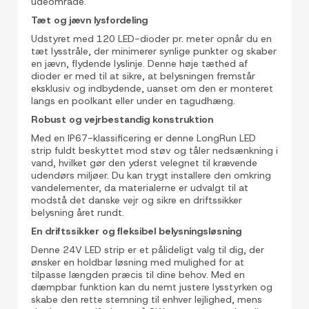
udeområde.
Tæt og jævn lysfordeling
Udstyret med 120 LED-dioder pr. meter opnår du en
tæt lysstråle, der minimerer synlige punkter og skaber
en jævn, flydende lyslinje. Denne høje tæthed af
dioder er med til at sikre, at belysningen fremstår
eksklusiv og indbydende, uanset om den er monteret
langs en poolkant eller under en tagudhæng.
Robust og vejrbestandig konstruktion
Med en IP67-klassificering er denne LongRun LED
strip fuldt beskyttet mod støv og tåler nedsænkning i
vand, hvilket gør den yderst velegnet til krævende
udendørs miljøer. Du kan trygt installere den omkring
vandelementer, da materialerne er udvalgt til at
modstå det danske vejr og sikre en driftssikker
belysning året rundt.
En driftssikker og fleksibel belysningsløsning
Denne 24V LED strip er et pålideligt valg til dig, der
ønsker en holdbar løsning med mulighed for at
tilpasse længden præcis til dine behov. Med en
dæmpbar funktion kan du nemt justere lysstyrken og
skabe den rette stemning til enhver lejlighed, mens