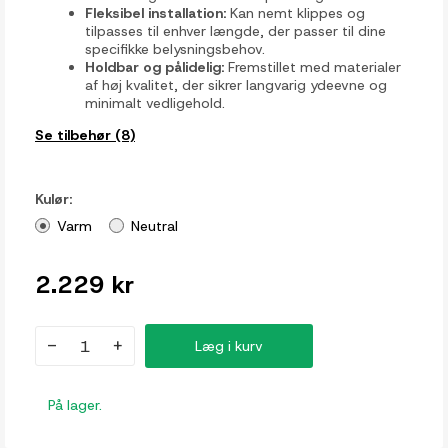
Fleksibel installation:
Kan nemt klippes og
tilpasses til enhver længde, der passer til dine
specifikke belysningsbehov.
Holdbar og pålidelig:
Fremstillet med materialer
af høj kvalitet, der sikrer langvarig ydeevne og
minimalt vedligehold.
Se tilbehør (8)
Kulør:
Varm
Neutral
2.229 kr
-
+
Læg i kurv
På lager.