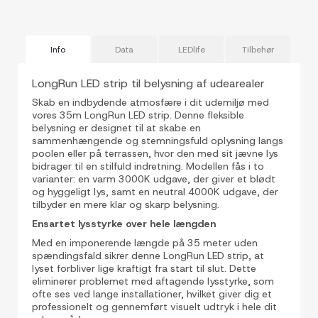
Info
Data
LEDlife
Tilbehør
LongRun LED strip til belysning af udearealer
Skab en indbydende atmosfære i dit udemiljø med
vores 35m LongRun LED strip. Denne fleksible
belysning er designet til at skabe en
sammenhængende og stemningsfuld oplysning langs
poolen eller på terrassen, hvor den med sit jævne lys
bidrager til en stilfuld indretning. Modellen fås i to
varianter: en varm 3000K udgave, der giver et blødt
og hyggeligt lys, samt en neutral 4000K udgave, der
tilbyder en mere klar og skarp belysning.
Ensartet lysstyrke over hele længden
Med en imponerende længde på 35 meter uden
spændingsfald sikrer denne LongRun LED strip, at
lyset forbliver lige kraftigt fra start til slut. Dette
eliminerer problemet med aftagende lysstyrke, som
ofte ses ved lange installationer, hvilket giver dig et
professionelt og gennemført visuelt udtryk i hele dit