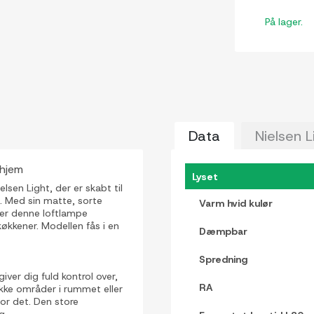
På lager.
Data
Nielsen L
 hjem
Lyset
lsen Light, der er skabt til
 Med sin matte, sorte
Varm hvid kulør
ser denne loftlampe
køkkener. Modellen fås i en
Dæmpbar
Spredning
giver dig fuld kontrol over,
RA
ikke områder i rummet eller
or det. Den store