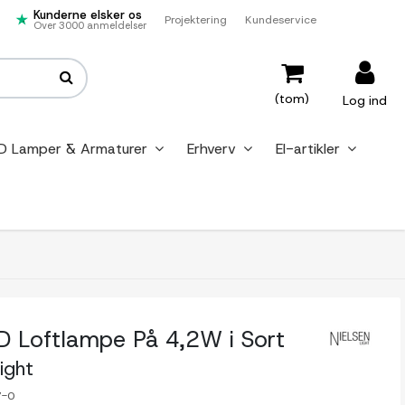
Kunderne elsker os
Projektering
Kundeservice
Over 3000 anmeldelser
(tom)
Log ind
D Lamper & Armaturer
Erhverv
El-artikler
ED Loftlampe På 4,2W i Sort
Light
7-0