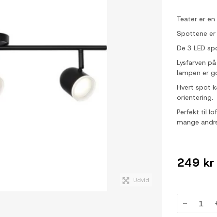
Teater er en
Spottene er 
De 3 LED spo
Lysfarven på
lampen er go
Hvert spot k
orientering.
Perfekt til 
mange andre 
249 kr
Udvid
-