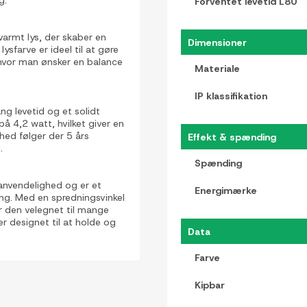
g.
Forventet levetid L80
varmt lys, der skaber en
Dimensioner
ysfarve er ideel til at gøre
hvor man ønsker en balance
Materiale
IP klassifikation
ang levetid og et solidt
å 4,2 watt, hvilket giver en
hed følger der 5 års
Effekt & spænding
.
Spænding
nvendelighed og er et
Energimærke
ning. Med en spredningsvinkel
ør den velegnet til mange
 er designet til at holde og
Data
Farve
Kipbar