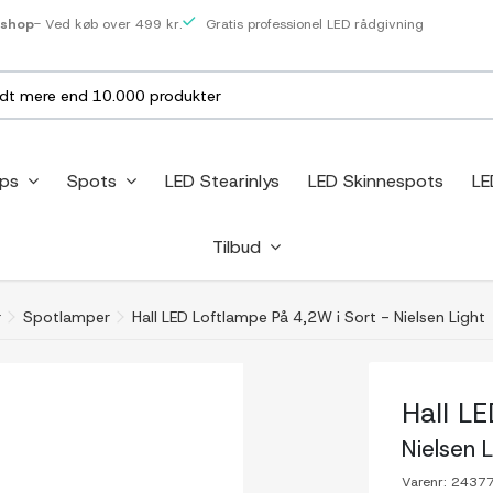
eshop
- Ved køb over 499 kr.
Gratis professionel LED rådgivning
ips
Spots
LED Stearinlys
LED Skinnespots
LE
Tilbud
r
Spotlamper
Hall LED Loftlampe På 4,2W i Sort - Nielsen Light
Hall L
Nielsen 
Varenr:
2437