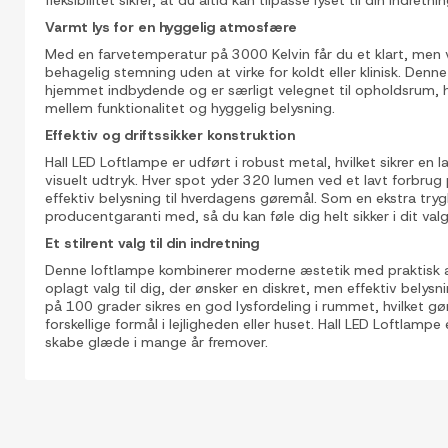
fleksibilitet sikrer, at du altid kan tilpasse lyset til din indretnin
Varmt lys for en hyggelig atmosfære
Med en farvetemperatur på 3000 Kelvin får du et klart, men 
behagelig stemning uden at virke for koldt eller klinisk. Denne l
hjemmet indbydende og er særligt velegnet til opholdsrum, 
mellem funktionalitet og hyggelig belysning.
Effektiv og driftssikker konstruktion
Hall LED Loftlampe er udført i robust metal, hvilket sikrer en l
visuelt udtryk. Hver spot yder 320 lumen ved et lavt forbrug p
effektiv belysning til hverdagens gøremål. Som en ekstra tryg
producentgaranti med, så du kan føle dig helt sikker i dit valg
Et stilrent valg til din indretning
Denne loftlampe kombinerer moderne æstetik med praktisk a
oplagt valg til dig, der ønsker en diskret, men effektiv belys
på 100 grader sikres en god lysfordeling i rummet, hvilket g
forskellige formål i lejligheden eller huset. Hall LED Loftlampe
skabe glæde i mange år fremover.