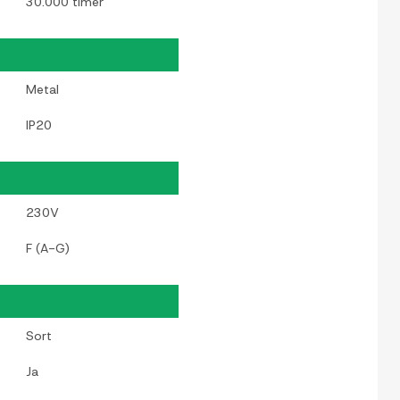
30.000 timer
Metal
IP20
230V
F (A-G)
Sort
Ja