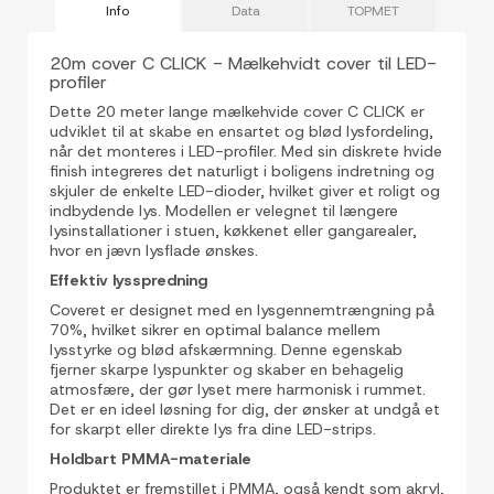
Info
Data
TOPMET
20m cover C CLICK - Mælkehvidt cover til LED-
profiler
Dette 20 meter lange mælkehvide cover C CLICK er
udviklet til at skabe en ensartet og blød lysfordeling,
når det monteres i LED-profiler. Med sin diskrete hvide
finish integreres det naturligt i boligens indretning og
skjuler de enkelte LED-dioder, hvilket giver et roligt og
indbydende lys. Modellen er velegnet til længere
lysinstallationer i stuen, køkkenet eller gangarealer,
hvor en jævn lysflade ønskes.
Effektiv lysspredning
Coveret er designet med en lysgennemtrængning på
70%, hvilket sikrer en optimal balance mellem
lysstyrke og blød afskærmning. Denne egenskab
fjerner skarpe lyspunkter og skaber en behagelig
atmosfære, der gør lyset mere harmonisk i rummet.
Det er en ideel løsning for dig, der ønsker at undgå et
for skarpt eller direkte lys fra dine LED-strips.
Holdbart PMMA-materiale
Produktet er fremstillet i PMMA, også kendt som akryl,