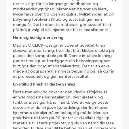
der er valgt for sin langvarige holdbarhed og
modstandsdygtighed. Materialet bevarer sin klare,
hvide farve over tid uden at gulne, hvilket sikrer, at din
belysning forbliver stilfuld og æstetisk gennem
mange år. Dette robuste materiale gør coveret til et
pålideligt valg til alle hjemmets faste installationer.
Nem og hurtig montering
Med sit C CLICK-design er coveret udviklet til en
ubesværet montering, hvor det blot klikkes direkte på
plads i den kompatible profil. Denne intuitive løsning
gør det muligt at færdiggøre din belysningsopgave
hurtigt uden brug af specialværktøj. Det er en enkel
måde at opgradere hjemmets belysning på, så du får
et professionelt og gennemført resultat.
En stilfuld finish til din belysning
Dette mælkehvide cover er den ideelle tilføjelse til
enhver moderne lysinstallation, hvor æstetik og
funktionalitet går hånd i hånd. Ved at vælge dette
cover sikrer du en jævn lysfordeling, der fremhæver
hjemmets detaljer på en behagelig måde. Med sin
praktiske rulleform på 20 meter er du sikret rigeligt
materiale til større projekter, og du kan nemt tilpasse
længden til dine specifikke behov. Skab et indbydende