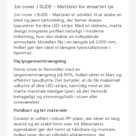
1m cover J SLIDE - Matteret for ensartet lys
1m cover J SLIDE - Matteret er udviklet til at skabe en
blød og jævn lysfordeling, der fjerner skarpe
lyspunkter fra dine LED-strips. Med sit diskrete, matte
design integreres profilen naturligt i moderne
indretning, hvor den skaber en indbydende
atmosfære. Modellen fås i en længde på 1000 mm,
hvilket gør den ideel til længere lysinstallationer i
hjemmet.
Høj lysgennemtrængning
Dette cover er fremstillet med en
lysgennemtrængning på 90%, hvilket sikrer et klart og
effektivt lysudbytte. Det betyder, at du får maksimalt
udbytte af dine LED-strips, samtidig med at det
matte materiale blødgør lyset, så det fremstår
behageligt og stemningsfuldt i stuen eller
soveværelset.
Holdbart og let materiale
Coveret er udført i robust PP-plast, der sikrer en lang
levetid og en stabil form over tid. Materialets
egenskaber gør det nemt at håndtere og montere,
hvilket giver dig en pålidelig afskærmning, der