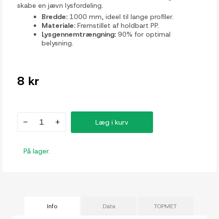
skabe en jævn lysfordeling.
Bredde:
1000 mm, ideel til lange profiler.
Materiale:
Fremstillet af holdbart PP.
Lysgennemtrængning:
90% for optimal
belysning.
8 kr
-
+
Læg i kurv
På lager.
Info
Data
TOPMET