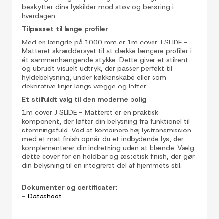
beskytter dine lyskilder mod støv og berøring i
hverdagen.
Tilpasset til lange profiler
Med en længde på 1000 mm er 1m cover J SLIDE -
Matteret skræddersyet til at dække længere profiler i
ét sammenhængende stykke. Dette giver et stilrent
og ubrudt visuelt udtryk, der passer perfekt til
hyldebelysning, under køkkenskabe eller som
dekorative linjer langs vægge og lofter.
Et stilfuldt valg til den moderne bolig
1m cover J SLIDE - Matteret er en praktisk
komponent, der løfter din belysning fra funktionel til
stemningsfuld. Ved at kombinere høj lystransmission
med et mat finish opnår du et indbydende lys, der
komplementerer din indretning uden at blænde. Vælg
dette cover for en holdbar og æstetisk finish, der gør
din belysning til en integreret del af hjemmets stil.
Dokumenter og certificater:
-
Datasheet