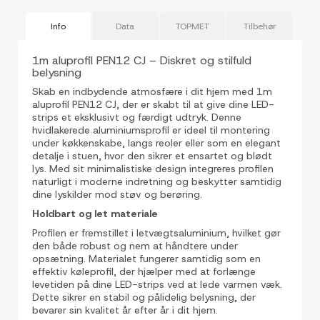
Info
Data
TOPMET
Tilbehør
1m aluprofil PEN12 CJ – Diskret og stilfuld
belysning
Skab en indbydende atmosfære i dit hjem med 1m
aluprofil PEN12 CJ, der er skabt til at give dine LED-
strips et eksklusivt og færdigt udtryk. Denne
hvidlakerede aluminiumsprofil er ideel til montering
under køkkenskabe, langs reoler eller som en elegant
detalje i stuen, hvor den sikrer et ensartet og blødt
lys. Med sit minimalistiske design integreres profilen
naturligt i moderne indretning og beskytter samtidig
dine lyskilder mod støv og berøring.
Holdbart og let materiale
Profilen er fremstillet i letvægtsaluminium, hvilket gør
den både robust og nem at håndtere under
opsætning. Materialet fungerer samtidig som en
effektiv køleprofil, der hjælper med at forlænge
levetiden på dine LED-strips ved at lede varmen væk.
Dette sikrer en stabil og pålidelig belysning, der
bevarer sin kvalitet år efter år i dit hjem.