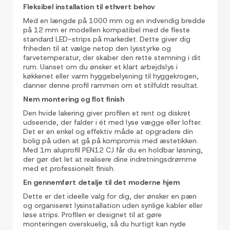
Fleksibel installation til ethvert behov
Med en længde på 1000 mm og en indvendig bredde
på 12 mm er modellen kompatibel med de fleste
standard LED-strips på markedet. Dette giver dig
friheden til at vælge netop den lysstyrke og
farvetemperatur, der skaber den rette stemning i dit
rum. Uanset om du ønsker et klart arbejdslys i
køkkenet eller varm hyggebelysning til hyggekrogen,
danner denne profil rammen om et stilfuldt resultat.
Nem montering og flot finish
Den hvide lakering giver profilen et rent og diskret
udseende, der falder i ét med lyse vægge eller lofter.
Det er en enkel og effektiv måde at opgradere din
bolig på uden at gå på kompromis med æstetikken.
Med 1m aluprofil PEN12 CJ får du en holdbar løsning,
der gør det let at realisere dine indretningsdrømme
med et professionelt finish.
En gennemført detalje til det moderne hjem
Dette er det ideelle valg for dig, der ønsker en pæn
og organiseret lysinstallation uden synlige kabler eller
løse strips. Profilen er designet til at gøre
monteringen overskuelig, så du hurtigt kan nyde