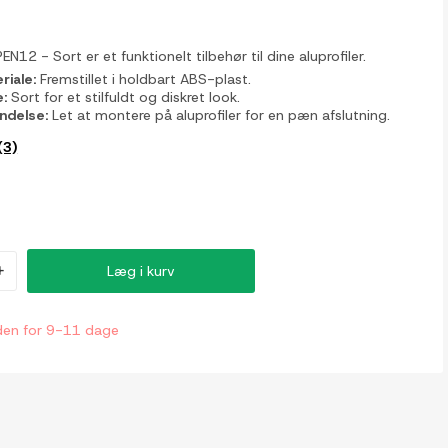
N12 - Sort er et funktionelt tilbehør til dine aluprofiler.
riale:
Fremstillet i holdbart ABS-plast.
e:
Sort for et stilfuldt og diskret look.
ndelse:
Let at montere på aluprofiler for en pæn afslutning.
(3)
+
Læg i kurv
den for 9-11 dage