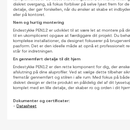
diskret overgang, så fokus forbliver på selve lyset frem for de
detalje, der gør forskellen, når du ønsker at skabe et indbyden
eller på kontoret.
Nem og hurtig montering
Endestykke PEN12 er udviklet til at være let at montere på dine
til en ukompliceret opgave at færdiggøre dit projekt. Du beh
komplekse installationer, da designet fokuserer på brugerve
pasform. Det er den ideelle måde at opnå et professionelt res
står for indretningen.
En gennemført detalje til dit hjem
Endestykke PEN12 er den rette komponent for dig, der ønske
afslutning på dine aluprofiler. Ved at vælge dette tilbehør sik
fremstår gennemført og stilren i alle rum. Med fokus på både
diskret design er dette produkt en pålidelig del af dit lyssetu
komplet med en lille detalje, der skaber ro og orden i dit hjem
Dokumenter og certificater:
-
Datasheet