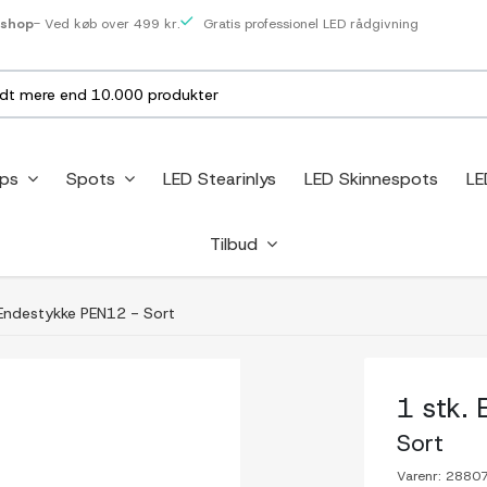
eshop
- Ved køb over 499 kr.
Gratis professionel LED rådgivning
ips
Spots
LED Stearinlys
LED Skinnespots
LE
Tilbud
 Endestykke PEN12 - Sort
1 stk.
Sort
Varenr:
2880