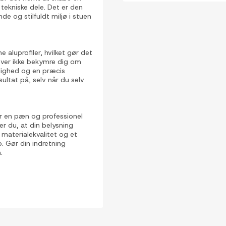
 tekniske dele. Det er den
de og stilfuldt miljø i stuen
 aluprofiler, hvilket gør det
øver ikke bekymre dig om
nlighed og en præcis
ultat på, selv når du selv
r en pæn og professionel
rer du, at din belysning
 materialekvalitet og et
p. Gør din indretning
.