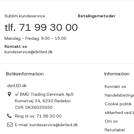
Sublim kundeservice
Betalingsmetoder
tlf. 71 99 30 00
Mandag - Fredag: 9.00 - 15.00
Kontakt os
kundeservice@detled.dk
Butiksinformation
Information
detLED.dk
Kontakt os
v/ BMD Trading Denmark ApS
Handelsbetinge
Kometvej 34, 6230 Rødekro
Cookie politik
CVR: DK36025050
sikkerhed ved 
Ring til os:
71 99 30 00
Om os
E-mail:
kundeservice@detled.dk
Returlabel