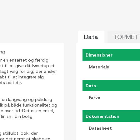
Data
TOPMET
ing
Dimensioner
r en ensartet og færdig
t til at give dit lyssetup et
Materiale
agt valg for dig, der ønsker
t til at integrere sig
ets æstetik.
Data
Farve
 en langvarig og pålidelig
lik på både funktionalitet og
 over tid. Det er en enkel,
inish i din bolig.
Dokumentation
Datasheet
stilfuldt look, der
gør det nemt at skabe en