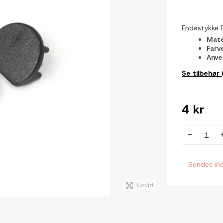
Endestykke PE
Mate
Farv
Anve
Se tilbehør 
4 kr
-
Sendes in
Udvid