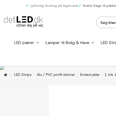
Lynhurtig levering på lagervarer
Gratis fragt til pakk
LED pærer
Lamper til Bolig & Have
LED Str
LED Strips
Alu / PVC profil skinner
Endestykke
1 stk.