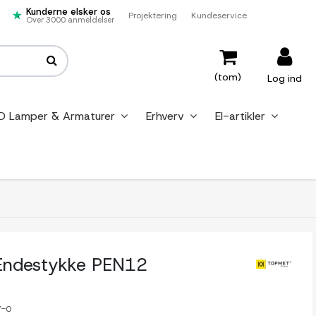
Kunderne elsker os
Projektering
Kundeservice
Over 3000 anmeldelser
(tom)
Log ind
D Lamper & Armaturer
Erhverv
El-artikler
 Endestykke PEN12
7-0