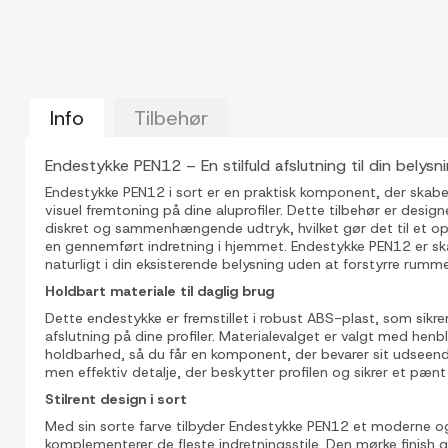
Info
Tilbehør
Endestykke PEN12 – En stilfuld afslutning til din belysn
Endestykke PEN12 i sort er en praktisk komponent, der skabe
visuel fremtoning på dine aluprofiler. Dette tilbehør er designe
diskret og sammenhængende udtryk, hvilket gør det til et opl
en gennemført indretning i hjemmet. Endestykke PEN12 er skab
naturligt i din eksisterende belysning uden at forstyrre rumm
Holdbart materiale til daglig brug
Dette endestykke er fremstillet i robust ABS-plast, som sikrer
afslutning på dine profiler. Materialevalget er valgt med henb
holdbarhed, så du får en komponent, der bevarer sit udseende
men effektiv detalje, der beskytter profilen og sikrer et pænt f
Stilrent design i sort
Med sin sorte farve tilbyder Endestykke PEN12 et moderne og 
komplementerer de fleste indretningsstile. Den mørke finish 