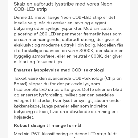
Skab en uafbrudt lysstribe med vores Neon
COB-LED strip
Denne 10 meter lange Neon COB-LED strip er det
ideelle valg, når du ønsker en jævn og elegant
belysning uden synlige lyspunkter. Med sin tætte
placering af 280 LED'er per meter fremstår lyset som
en sammenhængende, uafbrudt streng, der giver et
eksklusivt og moderne udtryk i din bolig. Modellen fås
i to forskellige nuancer: en varm 3000K, der skaber en
hyggelig atmosfære, eller en neutral 4000K, der giver
et klart og fokuseret lys.
Ensartet lysoplevelse med COB-teknologi
Takket være den avancerede COB-teknologi (Chip on
Board) slipper du for det prikkede lys, som
traditionelle LED strips ofte giver. Dette sikrer en blød
og ensartet lysfordeling, hvilket gør den særdeles
velegnet til steder, hvor lyset er synligt, såsom under
køkkenskabe, langs paneler eller som indirekte
belysning i stuen, hvor en indbydende stemning er i
højsædet.
Robust design til mange formål
Med sin IP67-klassificering er denne LED strip fuldt