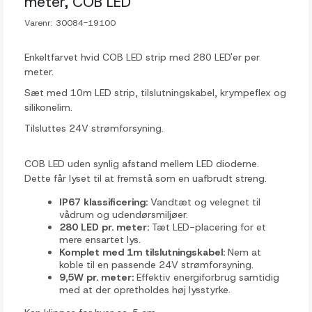
meter, COB LED
Varenr:
30084-19100
Enkeltfarvet hvid COB LED strip med 280 LED'er per
meter.
Sæt med 10m LED strip, tilslutningskabel, krympeflex og
silikonelim.
Tilsluttes 24V strømforsyning.
COB LED uden synlig afstand mellem LED dioderne.
Dette får lyset til at fremstå som en uafbrudt streng.
IP67 klassificering:
Vandtæt og velegnet til
vådrum og udendørsmiljøer.
280 LED pr. meter:
Tæt LED-placering for et
mere ensartet lys.
Komplet med 1m tilslutningskabel:
Nem at
koble til en passende 24V strømforsyning.
9,5W pr. meter:
Effektiv energiforbrug samtidig
med at der opretholdes høj lysstyrke.