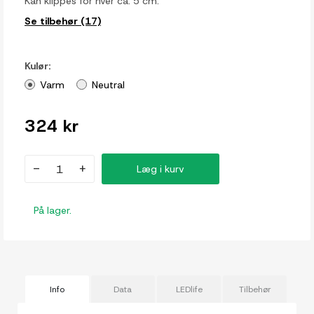
Kan klippes for hver ca. 5 cm.
Se tilbehør (17)
Kulør:
Varm
Neutral
324 kr
-
+
Læg i kurv
På lager.
Info
Data
LEDlife
Tilbehør