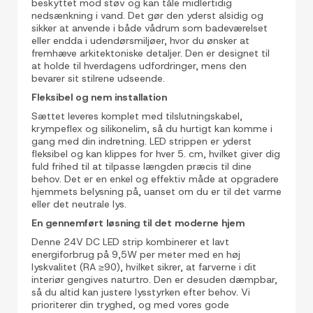
beskyttet mod støv og kan tåle midlertidig
nedsænkning i vand. Det gør den yderst alsidig og
sikker at anvende i både vådrum som badeværelset
eller endda i udendørsmiljøer, hvor du ønsker at
fremhæve arkitektoniske detaljer. Den er designet til
at holde til hverdagens udfordringer, mens den
bevarer sit stilrene udseende.
Fleksibel og nem installation
Sættet leveres komplet med tilslutningskabel,
krympeflex og silikonelim, så du hurtigt kan komme i
gang med din indretning. LED strippen er yderst
fleksibel og kan klippes for hver 5. cm, hvilket giver dig
fuld frihed til at tilpasse længden præcis til dine
behov. Det er en enkel og effektiv måde at opgradere
hjemmets belysning på, uanset om du er til det varme
eller det neutrale lys.
En gennemført løsning til det moderne hjem
Denne 24V DC LED strip kombinerer et lavt
energiforbrug på 9,5W per meter med en høj
lyskvalitet (RA ≥90), hvilket sikrer, at farverne i dit
interiør gengives naturtro. Den er desuden dæmpbar,
så du altid kan justere lysstyrken efter behov. Vi
prioriterer din tryghed, og med vores gode