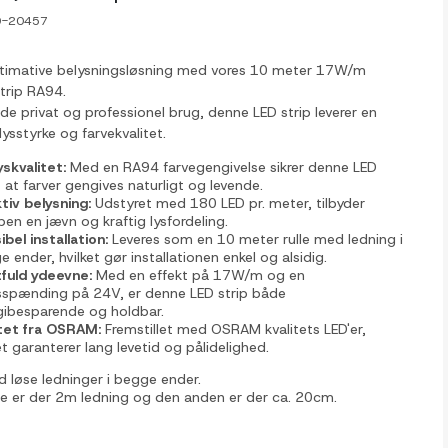
9-20457
ltimative belysningsløsning med vores 10 meter 17W/m
trip RA94.
både privat og professionel brug, denne LED strip leverer en
ysstyrke og farvekvalitet.
yskvalitet:
Med en RA94 farvegengivelse sikrer denne LED
, at farver gengives naturligt og levende.
tiv belysning:
Udstyret med 180 LED pr. meter, tilbyder
pen en jævn og kraftig lysfordeling.
ibel installation:
Leveres som en 10 meter rulle med ledning i
 ender, hvilket gør installationen enkel og alsidig.
tfuld ydeevne:
Med en effekt på 17W/m og en
tsspænding på 24V, er denne LED strip både
gibesparende og holdbar.
itet fra OSRAM:
Fremstillet med OSRAM kvalitets LED'er,
et garanterer lang levetid og pålidelighed.
løse ledninger i begge ender.
e er der 2m ledning og den anden er der ca. 20cm.