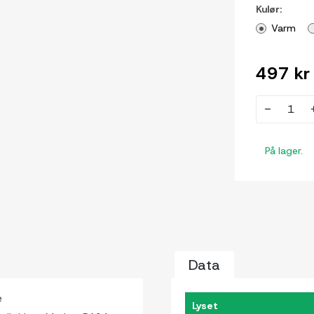
Kulør:
Varm
497 kr
-
På lager.
Data
e
Lyset