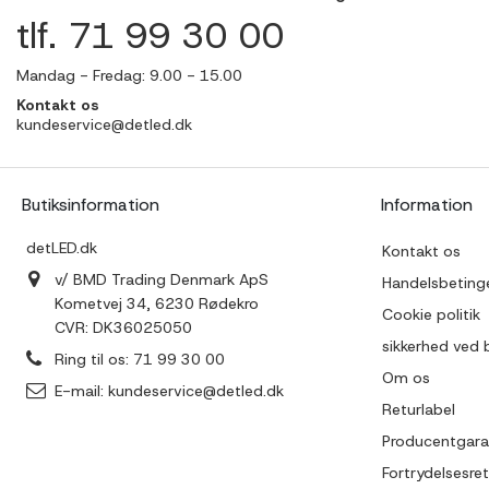
tlf. 71 99 30 00
Mandag - Fredag: 9.00 - 15.00
Kontakt os
kundeservice@detled.dk
Butiksinformation
Information
detLED.dk
Kontakt os
v/ BMD Trading Denmark ApS
Handelsbetinge
Kometvej 34, 6230 Rødekro
Cookie politik
CVR: DK36025050
sikkerhed ved 
Ring til os:
71 99 30 00
Om os
E-mail:
kundeservice@detled.dk
Returlabel
Producentgara
Fortrydelsesret