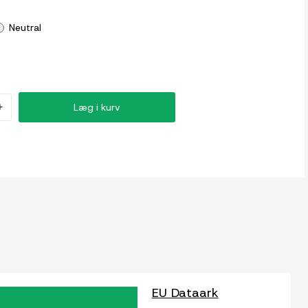
Neutral
+
Læg i kurv
EU Dataark