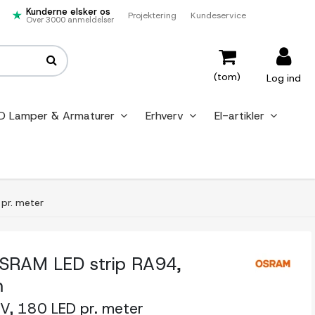
Kunderne elsker os
Projektering
Kundeservice
Over 3000 anmeldelser
(tom)
Log ind
D Lamper & Armaturer
Erhverv
El-artikler
pr. meter
RAM LED strip RA94,
m
V, 180 LED pr. meter