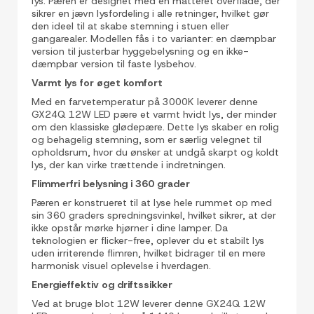
lys. Pæren er designet med en matteret overflade, der
sikrer en jævn lysfordeling i alle retninger, hvilket gør
den ideel til at skabe stemning i stuen eller
gangarealer. Modellen fås i to varianter: en dæmpbar
version til justerbar hyggebelysning og en ikke-
dæmpbar version til faste lysbehov.
Varmt lys for øget komfort
Med en farvetemperatur på 3000K leverer denne
GX24Q 12W LED pære et varmt hvidt lys, der minder
om den klassiske glødepære. Dette lys skaber en rolig
og behagelig stemning, som er særlig velegnet til
opholdsrum, hvor du ønsker at undgå skarpt og koldt
lys, der kan virke trættende i indretningen.
Flimmerfri belysning i 360 grader
Pæren er konstrueret til at lyse hele rummet op med
sin 360 graders spredningsvinkel, hvilket sikrer, at der
ikke opstår mørke hjørner i dine lamper. Da
teknologien er flicker-free, oplever du et stabilt lys
uden irriterende flimren, hvilket bidrager til en mere
harmonisk visuel oplevelse i hverdagen.
Energieffektiv og driftssikker
Ved at bruge blot 12W leverer denne GX24Q 12W