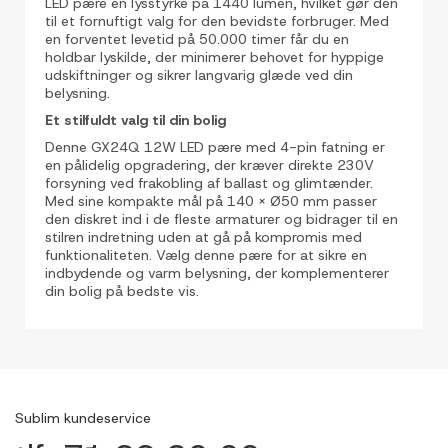
LED pære en lysstyrke på 1440 lumen, hvilket gør den
til et fornuftigt valg for den bevidste forbruger. Med
en forventet levetid på 50.000 timer får du en
holdbar lyskilde, der minimerer behovet for hyppige
udskiftninger og sikrer langvarig glæde ved din
belysning.
Et stilfuldt valg til din bolig
Denne GX24Q 12W LED pære med 4-pin fatning er
en pålidelig opgradering, der kræver direkte 230V
forsyning ved frakobling af ballast og glimtænder.
Med sine kompakte mål på 140 x Ø50 mm passer
den diskret ind i de fleste armaturer og bidrager til en
stilren indretning uden at gå på kompromis med
funktionaliteten. Vælg denne pære for at sikre en
indbydende og varm belysning, der komplementerer
din bolig på bedste vis.
Sublim kundeservice