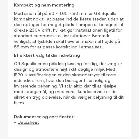
Kompakt og nem montering
Med sine mål på 80 x 160 x 80 mm er G9 Squalla
kompakt nok til at passe ind de fleste steder, uden at
den optager for meget plads. Lampen er beregnet til
direkte 230V drift, hvilket gør installationen ligetil for
standard europæiske el-installationer. Bemærk
venligst, at lyskilden skal have en maksimal højde på
58 mm for at passe korrekt ind i armaturet.
Et sikkert valg til din indretning
G9 Squalla er en pålidelig løsning for dig, der vægter
design og atmosfære højt i dit daglige miljø. Med
IP20-klassificeringen er den skræddersyet til tørre
indendørs rum, hvor den bidrager til en rolig og
inviterende belysning. Vi står altid klar til at hjælpe
med spørgsmål, og med vores kundeservice er du
sikret en tryg oplevelse, når du vælger belysning til dit
hjem.
Dokumenter og certificater:
-
Datasheet