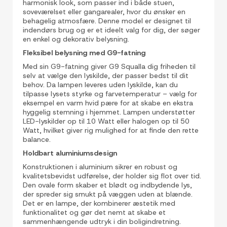
harmonisk look, som passer ind i både stuen,
soveværelset eller gangarealer, hvor du ønsker en
behagelig atmosfære. Denne model er designet til
indendørs brug og er et ideelt valg for dig, der søger
en enkel og dekorativ belysning.
Fleksibel belysning med G9-fatning
Med sin G9-fatning giver G9 Squalla dig friheden til
selv at vælge den lyskilde, der passer bedst til dit
behov. Da lampen leveres uden lyskilde, kan du
tilpasse lysets styrke og farvetemperatur – vælg for
eksempel en varm hvid pære for at skabe en ekstra
hyggelig stemning i hjemmet. Lampen understøtter
LED-lyskilder op til 10 Watt eller halogen op til 50
Watt, hvilket giver rig mulighed for at finde den rette
balance.
Holdbart aluminiumsdesign
Konstruktionen i aluminium sikrer en robust og
kvalitetsbevidst udførelse, der holder sig flot over tid.
Den ovale form skaber et blødt og indbydende lys,
der spreder sig smukt på væggen uden at blænde.
Det er en lampe, der kombinerer æstetik med
funktionalitet og gør det nemt at skabe et
sammenhængende udtryk i din boligindretning.