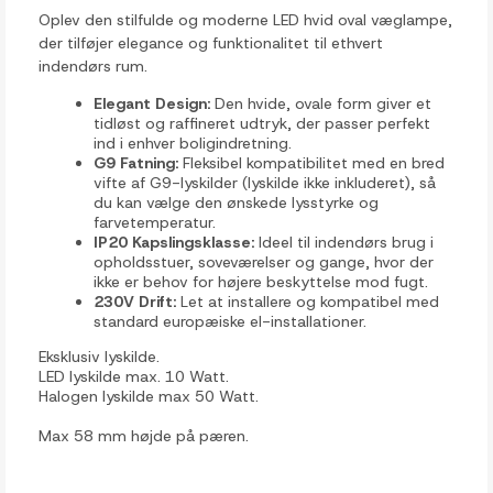
Oplev den stilfulde og moderne LED hvid oval væglampe,
der tilføjer elegance og funktionalitet til ethvert
indendørs rum.
Elegant Design:
Den hvide, ovale form giver et
tidløst og raffineret udtryk, der passer perfekt
ind i enhver boligindretning.
G9 Fatning:
Fleksibel kompatibilitet med en bred
vifte af G9-lyskilder (lyskilde ikke inkluderet), så
du kan vælge den ønskede lysstyrke og
farvetemperatur.
IP20 Kapslingsklasse:
Ideel til indendørs brug i
opholdsstuer, soveværelser og gange, hvor der
ikke er behov for højere beskyttelse mod fugt.
230V Drift:
Let at installere og kompatibel med
standard europæiske el-installationer.
Eksklusiv lyskilde.
LED lyskilde max. 10 Watt.
Halogen lyskilde max 50 Watt.
Max 58 mm højde på pæren.