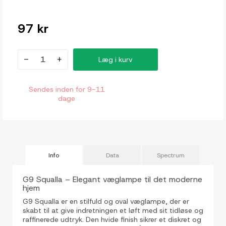
97 kr
-
+
Læg i kurv
Sendes inden for 9-11
dage
Info
Data
Spectrum
G9 Squalla – Elegant væglampe til det moderne
hjem
G9 Squalla er en stilfuld og oval væglampe, der er
skabt til at give indretningen et løft med sit tidløse og
raffinerede udtryk. Den hvide finish sikrer et diskret og