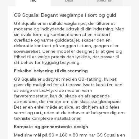
Info
Data
Spectrum
G9 Squalla: Elegant væglampe i sort og guld
G9 Squalla er en stilfuld væglampe, der tilfører et
moderne og indbydende udtryk til din indretning. Med
sin ovale form og kombinationen af en matsort
overflade og varme gulddetaljer, skaber den en
dekorativ kontrast på væggen i stuen, gangen eller
soveværelset. Denne model er designet til at give dig
frihed til at vælge præcis den lyskilde, der passer til
dit behov for hyggelig belysning.
Fleksibel belysning til din stemning
G9 Squalla er udstyret med en G9-fatning, hvilket
giver dig mulighed for at tilpasse lysets karakter. Ved
at vælge en LED-lyskilde med en varm
farvetemperatur, kan du skabe en afslappende
atmosfære, der minder om den klassiske glødepære.
Det er en enkel måde at sikre, at dit hjem altid føles
varmt og rart, uden at du behøver at bekymre dig om
tekniske komplekse installationer.
Kompakt og gennemtænkt design
Med sine mål på 80 x 160 x 80 mm har G9 Squalla en