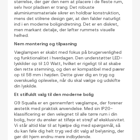
størrelse, der gør den nem at placere i de fleste rum,
selv hvor pladsen er trang. Det robuste
aluminiumsmateriale sikrer en holdbar konstruktion,
mens det stilrene design gør, at den falder naturligt
ind i en moderne boligindretning. Det er en diskret,
men markant detalje, der løfter rummets visuelle
helhed.
Nem montering og tilpasning
Væglampen er skabt med fokus på brugervenlighed
og funktionalitet i hverdagen. Den understøtter LED-
lyskilder op til 10 Watt, hvilket er rigeligt til at skabe
den rette stemning, og den er kompatibel med pærer
op til 58 mm i højden. Dette giver dig en tryg og
overskuelig oplevelse, når du skal vælge og udskifte
din lyskilde.
Et stilfuldt valg til den moderne bolig
G9 Squalla er en gennemført væglampe, der forener
æstetik med praktisk anvendelse. Med sin IP20-
klassificering er den velegnet til alle tørre rum i din
bolig, hvor du ønsker at tilføje et strejf af eksklusivitet.
Vi står altid klar til at hjælpe dig med spørgsmål, så
du kan føle dig helt tryg ved dit valg af belysning, der
gør dit hjem endnu mere indbydende.