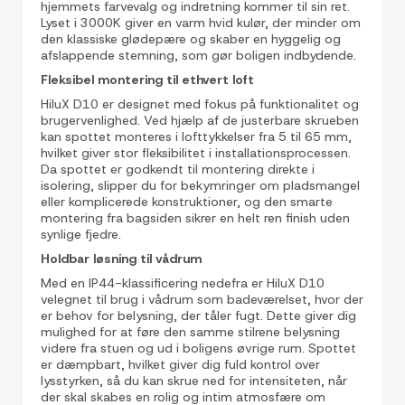
hjemmets farvevalg og indretning kommer til sin ret.
Lyset i 3000K giver en varm hvid kulør, der minder om
den klassiske glødepære og skaber en hyggelig og
afslappende stemning, som gør boligen indbydende.
Fleksibel montering til ethvert loft
HiluX D10 er designet med fokus på funktionalitet og
brugervenlighed. Ved hjælp af de justerbare skrueben
kan spottet monteres i lofttykkelser fra 5 til 65 mm,
hvilket giver stor fleksibilitet i installationsprocessen.
Da spottet er godkendt til montering direkte i
isolering, slipper du for bekymringer om pladsmangel
eller komplicerede konstruktioner, og den smarte
montering fra bagsiden sikrer en helt ren finish uden
synlige fjedre.
Holdbar løsning til vådrum
Med en IP44-klassificering nedefra er HiluX D10
velegnet til brug i vådrum som badeværelset, hvor der
er behov for belysning, der tåler fugt. Dette giver dig
mulighed for at føre den samme stilrene belysning
videre fra stuen og ud i boligens øvrige rum. Spottet
er dæmpbart, hvilket giver dig fuld kontrol over
lysstyrken, så du kan skrue ned for intensiteten, når
der skal skabes en rolig og intim atmosfære om