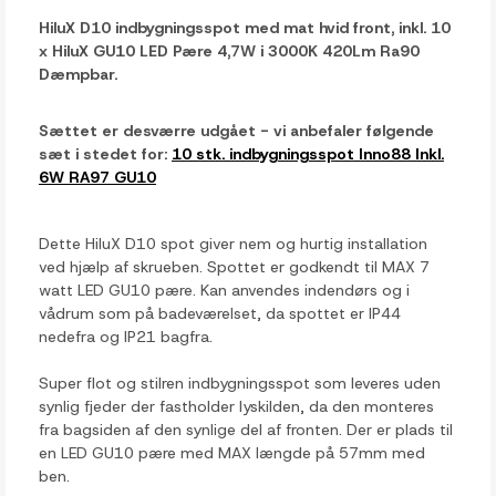
HiluX D10 indbygningsspot med mat hvid front, inkl. 10
x HiluX GU10 LED Pære 4,7W i 3000K 420Lm Ra90
Dæmpbar.
Sættet er desværre udgået - vi anbefaler følgende
sæt i stedet for:
10 stk. indbygningsspot Inno88
Inkl.
6W RA97 GU10
Dette HiluX D10 spot giver nem og hurtig installation
ved hjælp af skrueben. Spottet er godkendt til MAX 7
watt LED GU10 pære. Kan anvendes indendørs og i
vådrum som på badeværelset, da spottet er IP44
nedefra og IP21 bagfra.
Super flot og stilren indbygningsspot som leveres uden
synlig fjeder der fastholder lyskilden, da den monteres
fra bagsiden af den synlige del af fronten. Der er plads til
en LED GU10 pære med MAX længde på 57mm med
ben.