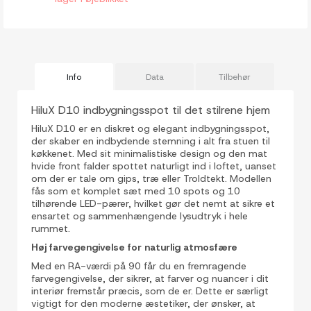
Info
Data
Tilbehør
HiluX D10 indbygningsspot til det stilrene hjem
HiluX D10 er en diskret og elegant indbygningsspot,
der skaber en indbydende stemning i alt fra stuen til
køkkenet. Med sit minimalistiske design og den mat
hvide front falder spottet naturligt ind i loftet, uanset
om der er tale om gips, træ eller Troldtekt. Modellen
fås som et komplet sæt med 10 spots og 10
tilhørende LED-pærer, hvilket gør det nemt at sikre et
ensartet og sammenhængende lysudtryk i hele
rummet.
Høj farvegengivelse for naturlig atmosfære
Med en RA-værdi på 90 får du en fremragende
farvegengivelse, der sikrer, at farver og nuancer i dit
interiør fremstår præcis, som de er. Dette er særligt
vigtigt for den moderne æstetiker, der ønsker, at