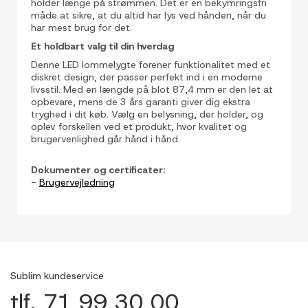
holder længe på strømmen. Det er en bekymringsfri
måde at sikre, at du altid har lys ved hånden, når du
har mest brug for det.
Et holdbart valg til din hverdag
Denne LED lommelygte forener funktionalitet med et
diskret design, der passer perfekt ind i en moderne
livsstil. Med en længde på blot 87,4 mm er den let at
opbevare, mens de 3 års garanti giver dig ekstra
tryghed i dit køb. Vælg en belysning, der holder, og
oplev forskellen ved et produkt, hvor kvalitet og
brugervenlighed går hånd i hånd.
Dokumenter og certificater:
-
Brugervejledning
Sublim kundeservice
tlf. 71 99 30 00