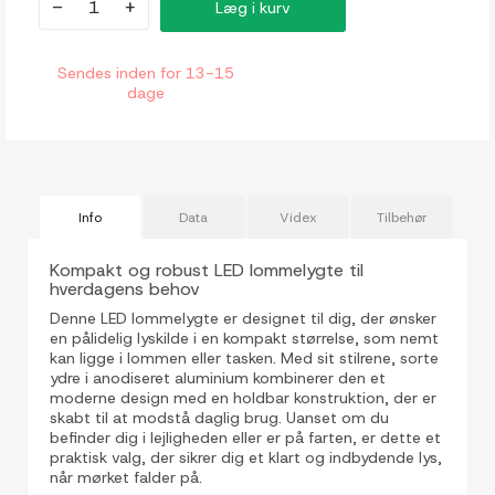
-
+
Læg i kurv
Sendes inden for 13-15
dage
Info
Data
Videx
Tilbehør
Kompakt og robust LED lommelygte til
hverdagens behov
Denne LED lommelygte er designet til dig, der ønsker
en pålidelig lyskilde i en kompakt størrelse, som nemt
kan ligge i lommen eller tasken. Med sit stilrene, sorte
ydre i anodiseret aluminium kombinerer den et
moderne design med en holdbar konstruktion, der er
skabt til at modstå daglig brug. Uanset om du
befinder dig i lejligheden eller er på farten, er dette et
praktisk valg, der sikrer dig et klart og indbydende lys,
når mørket falder på.