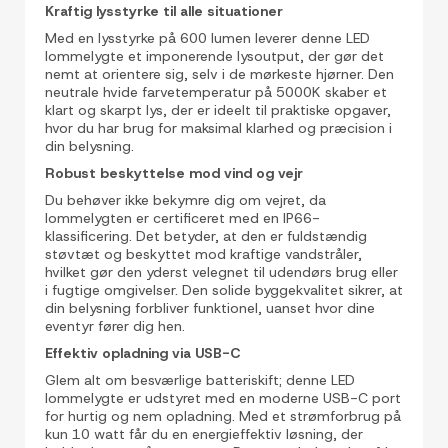
Kraftig lysstyrke til alle situationer
Med en lysstyrke på 600 lumen leverer denne LED
lommelygte et imponerende lysoutput, der gør det
nemt at orientere sig, selv i de mørkeste hjørner. Den
neutrale hvide farvetemperatur på 5000K skaber et
klart og skarpt lys, der er ideelt til praktiske opgaver,
hvor du har brug for maksimal klarhed og præcision i
din belysning.
Robust beskyttelse mod vind og vejr
Du behøver ikke bekymre dig om vejret, da
lommelygten er certificeret med en IP66-
klassificering. Det betyder, at den er fuldstændig
støvtæt og beskyttet mod kraftige vandstråler,
hvilket gør den yderst velegnet til udendørs brug eller
i fugtige omgivelser. Den solide byggekvalitet sikrer, at
din belysning forbliver funktionel, uanset hvor dine
eventyr fører dig hen.
Effektiv opladning via USB-C
Glem alt om besværlige batteriskift; denne LED
lommelygte er udstyret med en moderne USB-C port
for hurtig og nem opladning. Med et strømforbrug på
kun 10 watt får du en energieffektiv løsning, der