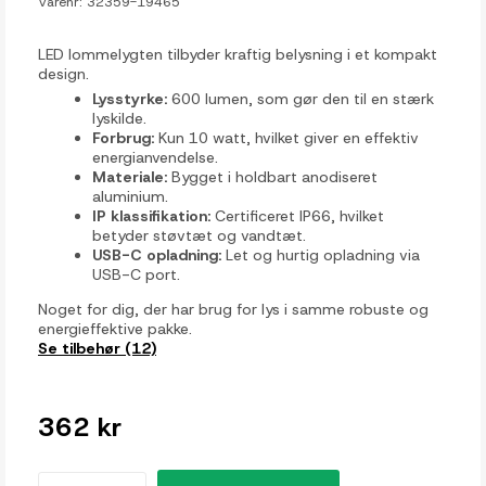
Varenr:
32359-19465
LED lommelygten tilbyder kraftig belysning i et kompakt
design.
Lysstyrke:
600 lumen, som gør den til en stærk
lyskilde.
Forbrug:
Kun 10 watt, hvilket giver en effektiv
energianvendelse.
Materiale:
Bygget i holdbart anodiseret
aluminium.
IP klassifikation:
Certificeret IP66, hvilket
betyder støvtæt og vandtæt.
USB-C opladning:
Let og hurtig opladning via
USB-C port.
Noget for dig, der har brug for lys i samme robuste og
energieffektive pakke.
Se tilbehør (12)
362 kr