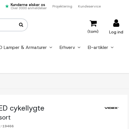
Kunderne elsker os
Projektering
Kundeservice
Over 3000 anmeldelser
(tom)
Log ind
D Lamper & Armaturer
Erhverv
El-artikler
D cykellygte
sort
1-19466