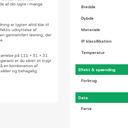
de af din lygte i mange
Bredde
Dybde
g er lygten altid klar til
ektiv udnyttelse af
Materiale
r en gennemført løsning, der
e.
IP klassifikation
Temperatur
tørrelse på 111 x 31 x 31
ranti er du sikret et trygt
få en kombination af
Effekt & spænding
sikker og behagelig.
Forbrug
Data
Farve