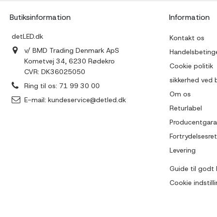
Butiksinformation
Information
detLED.dk
Kontakt os
v/ BMD Trading Denmark ApS
Handelsbetinge
Kometvej 34, 6230 Rødekro
Cookie politik
CVR: DK36025050
sikkerhed ved 
Ring til os:
71 99 30 00
Om os
E-mail:
kundeservice@detled.dk
Returlabel
Producentgara
Fortrydelsesret
Levering
Guide til godt 
Cookie indstill