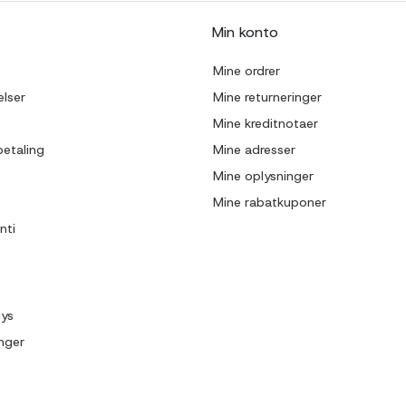
Min konto
Mine ordrer
lser
Mine returneringer
Mine kreditnotaer
betaling
Mine adresser
Mine oplysninger
Mine rabatkuponer
nti
lys
inger