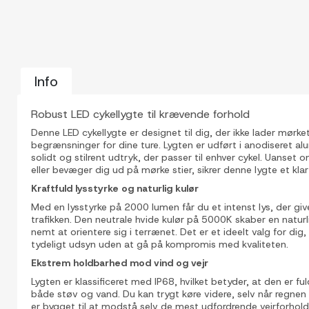
Info
Robust LED cykellygte til krævende forhold
Denne LED cykellygte er designet til dig, der ikke lader mørket
begrænsninger for dine ture. Lygten er udført i anodiseret alu
solidt og stilrent udtryk, der passer til enhver cykel. Uanse
eller bevæger dig ud på mørke stier, sikrer denne lygte et klart
Kraftfuld lysstyrke og naturlig kulør
Med en lysstyrke på 2000 lumen får du et intenst lys, der giv
trafikken. Den neutrale hvide kulør på 5000K skaber en naturl
nemt at orientere sig i terrænet. Det er et ideelt valg for dig
tydeligt udsyn uden at gå på kompromis med kvaliteten.
Ekstrem holdbarhed mod vind og vejr
Vis alle
Lygten er klassificeret med IP68, hvilket betyder, at den er 
billeder
både støv og vand. Du kan trygt køre videre, selv når regnen 
er bygget til at modstå selv de mest udfordrende vejrforhol