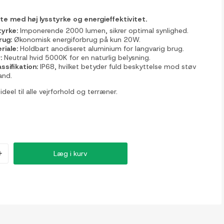
te med høj lysstyrke og energieffektivitet.
tyrke:
Imponerende 2000 lumen, sikrer optimal synlighed.
rug:
Økonomisk energiforbrug på kun 20W.
riale:
Holdbart anodiseret aluminium for langvarig brug.
:
Neutral hvid 5000K for en naturlig belysning.
assifikation:
IP68, hvilket betyder fuld beskyttelse mod støv
and.
 ideel til alle vejrforhold og terræner.
+
Læg i kurv