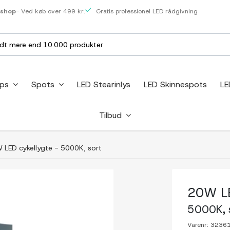
eshop
- Ved køb over 499 kr.
Gratis professionel LED rådgivning
ips
Spots
LED Stearinlys
LED Skinnespots
LE
Tilbud
 LED cykellygte - 5000K, sort
20W LE
5000K, 
Varenr:
3236