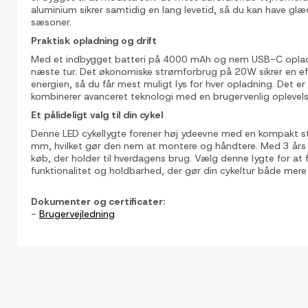
aluminium sikrer samtidig en lang levetid, så du kan have glæ
sæsoner.
Praktisk opladning og drift
Med et indbygget batteri på 4000 mAh og nem USB-C opladnin
næste tur. Det økonomiske strømforbrug på 20W sikrer en eff
energien, så du får mest muligt lys for hver opladning. Det e
kombinerer avanceret teknologi med en brugervenlig oplevels
Et pålideligt valg til din cykel
Denne LED cykellygte forener høj ydeevne med en kompakt s
mm, hvilket gør den nem at montere og håndtere. Med 3 års ga
køb, der holder til hverdagens brug. Vælg denne lygte for at 
funktionalitet og holdbarhed, der gør din cykeltur både mere 
Dokumenter og certificater:
-
Brugervejledning