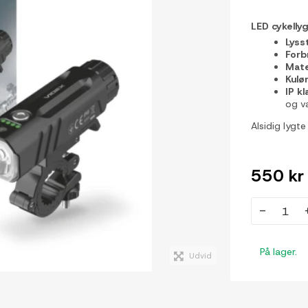
LED cykellyg
Lyss
Forb
Mate
Kulør
IP kl
og v
Alsidig lygte
550 kr
-
På lager.
Udvid