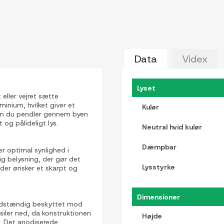
Data
Videx
Lyset
 eller vejret sætte
minium, hvilket giver et
Kulør
t om du pendler gennem byen
 og pålideligt lys.
Neutral hvid kulør
Dæmpbar
er optimal synlighed i
ig belysning, der gør det
Lysstyrke
, der ønsker et skarpt og
Dimensioner
fuldstændig beskyttet mod
siler ned, da konstruktionen
Højde
d. Det anodiserede