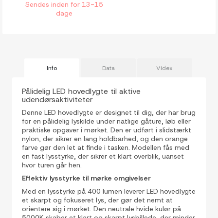
Sendes inden for 13-15
dage
Info
Data
Videx
Pålidelig LED hovedlygte til aktive
udendørsaktiviteter
Denne LED hovedlygte er designet til dig, der har brug
for en pålidelig lyskilde under natlige gåture, løb eller
praktiske opgaver i mørket. Den er udført i slidstærkt
nylon, der sikrer en lang holdbarhed, og den orange
farve gør den let at finde i tasken. Modellen fås med
en fast lysstyrke, der sikrer et klart overblik, uanset
hvor turen går hen.
Effektiv lysstyrke til mørke omgivelser
Med en lysstyrke på 400 lumen leverer LED hovedlygte
et skarpt og fokuseret lys, der gør det nemt at
orientere sig i mørket. Den neutrale hvide kulør på
5000K skaber et klart og skarpt lysbillede, der minder