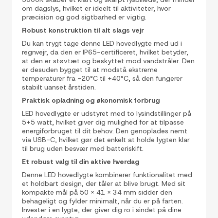
om dagslys, hvilket er ideelt til aktiviteter, hvor
præcision og god sigtbarhed er vigtig.
Robust konstruktion til alt slags vejr
Du kan trygt tage denne LED hovedlygte med ud i
regnvejr, da den er IP65-certificeret, hvilket betyder,
at den er støvtæt og beskyttet mod vandstråler. Den
er desuden bygget til at modstå ekstreme
temperaturer fra -20°C til +40°C, så den fungerer
stabilt uanset årstiden.
Praktisk opladning og økonomisk forbrug
LED hovedlygte er udstyret med to lysindstillinger på
5+5 watt, hvilket giver dig mulighed for at tilpasse
energiforbruget til dit behov. Den genoplades nemt
via USB-C, hvilket gør det enkelt at holde lygten klar
til brug uden besvær med batteriskift.
Et robust valg til din aktive hverdag
Denne LED hovedlygte kombinerer funktionalitet med
et holdbart design, der tåler at blive brugt. Med sit
kompakte mål på 50 x 41 x 34 mm sidder den
behageligt og fylder minimalt, når du er på farten.
Invester i en lygte, der giver dig ro i sindet på dine