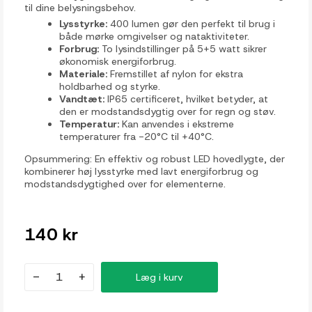
til dine belysningsbehov.
Lysstyrke:
400 lumen gør den perfekt til brug i
både mørke omgivelser og nataktiviteter.
Forbrug:
To lysindstillinger på 5+5 watt sikrer
økonomisk energiforbrug.
Materiale:
Fremstillet af nylon for ekstra
holdbarhed og styrke.
Vandtæt:
IP65 certificeret, hvilket betyder, at
den er modstandsdygtig over for regn og støv.
Temperatur:
Kan anvendes i ekstreme
temperaturer fra -20°C til +40°C.
Opsummering: En effektiv og robust LED hovedlygte, der
kombinerer høj lysstyrke med lavt energiforbrug og
modstandsdygtighed over for elementerne.
140 kr
-
+
Læg i kurv