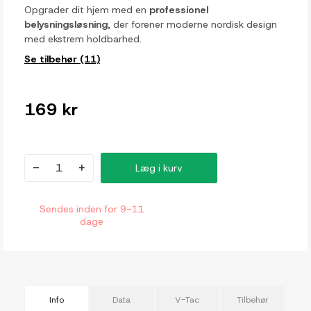
Opgrader dit hjem med en
professionel
belysningsløsning
, der forener moderne nordisk design
med ekstrem holdbarhed.
Se tilbehør (11)
169 kr
-
+
Læg i kurv
Sendes inden for 9-11
dage
Info
Data
V-Tac
Tilbehør