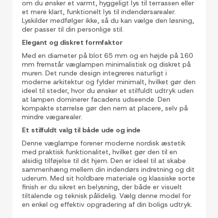
om du ønsker et varmt, hyggeligt lys til terrassen eller
et mere klart, funktionelt lys til indendørsarealer.
Lyskilder medfølger ikke, så du kan vælge den løsning,
der passer til din personlige stil.
Elegant og diskret formfaktor
Med en diameter på blot 65 mm og en højde på 160
mm fremstår væglampen minimalistisk og diskret på
muren. Det runde design integreres naturligt i
moderne arkitektur og fylder minimalt, hvilket gør den
ideel til steder, hvor du ønsker et stilfuldt udtryk uden
at lampen dominerer facadens udseende. Den
kompakte størrelse gør den nem at placere, selv på
mindre vægarealer.
Et stilfuldt valg til både ude og inde
Denne væglampe forener moderne nordisk æstetik
med praktisk funktionalitet, hvilket gør den til en
alsidig tilføjelse til dit hjem. Den er ideel til at skabe
sammenhæng mellem din indendørs indretning og dit
uderum. Med sit holdbare materiale og klassiske sorte
finish er du sikret en belysning, der både er visuelt
tiltalende og teknisk pålidelig. Vælg denne model for
en enkel og effektiv opgradering af din boligs udtryk.