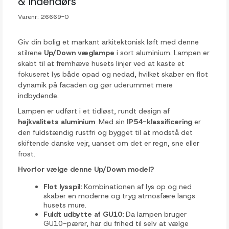
& indendørs
Varenr:
26669-0
Giv din bolig et markant arkitektonisk løft med denne
stilrene
Up/Down væglampe
i sort aluminium. Lampen er
skabt til at fremhæve husets linjer ved at kaste et
fokuseret lys både opad og nedad, hvilket skaber en flot
dynamik på facaden og gør uderummet mere
indbydende.
Lampen er udført i et tidløst, rundt design af
højkvalitets aluminium
. Med sin
IP54-klassificering
er
den fuldstændig rustfri og bygget til at modstå det
skiftende danske vejr, uanset om det er regn, sne eller
frost.
Hvorfor vælge denne Up/Down model?
Flot lysspil:
Kombinationen af lys op og ned
skaber en moderne og tryg atmosfære langs
husets mure.
Fuldt udbytte af GU10:
Da lampen bruger
GU10-pærer, har du frihed til selv at vælge