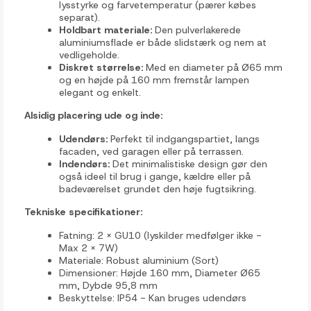
lysstyrke og farvetemperatur (pærer købes
separat).
Holdbart materiale:
Den pulverlakerede
aluminiumsflade er både slidstærk og nem at
vedligeholde.
Diskret størrelse:
Med en diameter på Ø65 mm
og en højde på 160 mm fremstår lampen
elegant og enkelt.
Alsidig placering ude og inde:
Udendørs:
Perfekt til indgangspartiet, langs
facaden, ved garagen eller på terrassen.
Indendørs:
Det minimalistiske design gør den
også ideel til brug i gange, kældre eller på
badeværelset grundet den høje fugtsikring.
Tekniske specifikationer:
Fatning: 2 x GU10 (lyskilder medfølger ikke -
Max 2 x 7W)
Materiale: Robust aluminium (Sort)
Dimensioner: Højde 160 mm, Diameter Ø65
mm, Dybde 95,8 mm
Beskyttelse: IP54 - Kan bruges udendørs