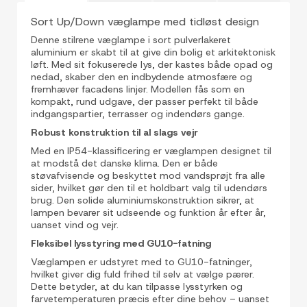
Sort Up/Down væglampe med tidløst design
Denne stilrene væglampe i sort pulverlakeret
aluminium er skabt til at give din bolig et arkitektonisk
løft. Med sit fokuserede lys, der kastes både opad og
nedad, skaber den en indbydende atmosfære og
fremhæver facadens linjer. Modellen fås som en
kompakt, rund udgave, der passer perfekt til både
indgangspartier, terrasser og indendørs gange.
Robust konstruktion til al slags vejr
Med en IP54-klassificering er væglampen designet til
at modstå det danske klima. Den er både
støvafvisende og beskyttet mod vandsprøjt fra alle
sider, hvilket gør den til et holdbart valg til udendørs
brug. Den solide aluminiumskonstruktion sikrer, at
lampen bevarer sit udseende og funktion år efter år,
uanset vind og vejr.
Fleksibel lysstyring med GU10-fatning
Væglampen er udstyret med to GU10-fatninger,
hvilket giver dig fuld frihed til selv at vælge pærer.
Dette betyder, at du kan tilpasse lysstyrken og
farvetemperaturen præcis efter dine behov – uanset