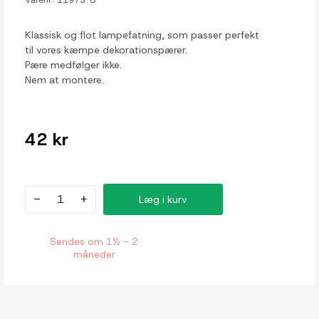
Klassisk og flot lampefatning, som passer perfekt
til vores kæmpe dekorationspærer.
Pære medfølger ikke.
Nem at montere.
42 kr
-
+
Læg i kurv
Sendes om 1½ - 2
måneder