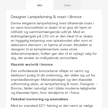
Info
Data
Designer Lampefatning & roset i Bronze
Denne elegante lampefatning med tilhørende roset i
en varm bronzefinish er skabt til at give dit hjem et
stilfuldt og sammenhængende udtryk. Med en
ledningslængde på 150 cm er den ideel til at skabe
en hyggelig belysning over spisebordet eller som et
dekorativt element i et hjørne af stuen. Modellen er
designet til at komplementere vores store
dekorationspærer, hvilket gør den til et oplagt valg for
dig, der ønsker en indbydende atmosfære.
Klassisk æstetik i bronze
Den sofistikerede bronzefarve tilføjer et varmt og
eksklusivt præg til din indretning, der skiller sig ud fra
standardløsninger. Materialevalget og den klassiske
udformning sikrer, at lampefatning & roset, Designer -
Bronze, falder naturligt ind i både moderne lejligheder
og klassiske hjem, hvor detaljerne er i fokus.
Fleksibel montering og anvendelse
Med en standard E27-fatning er det nemt at vælge