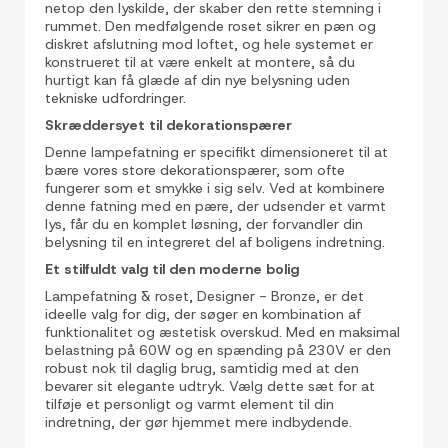
netop den lyskilde, der skaber den rette stemning i
rummet. Den medfølgende roset sikrer en pæn og
diskret afslutning mod loftet, og hele systemet er
konstrueret til at være enkelt at montere, så du
hurtigt kan få glæde af din nye belysning uden
tekniske udfordringer.
Skræddersyet til dekorationspærer
Denne lampefatning er specifikt dimensioneret til at
bære vores store dekorationspærer, som ofte
fungerer som et smykke i sig selv. Ved at kombinere
denne fatning med en pære, der udsender et varmt
lys, får du en komplet løsning, der forvandler din
belysning til en integreret del af boligens indretning.
Et stilfuldt valg til den moderne bolig
Lampefatning & roset, Designer - Bronze, er det
ideelle valg for dig, der søger en kombination af
funktionalitet og æstetisk overskud. Med en maksimal
belastning på 60W og en spænding på 230V er den
robust nok til daglig brug, samtidig med at den
bevarer sit elegante udtryk. Vælg dette sæt for at
tilføje et personligt og varmt element til din
indretning, der gør hjemmet mere indbydende.