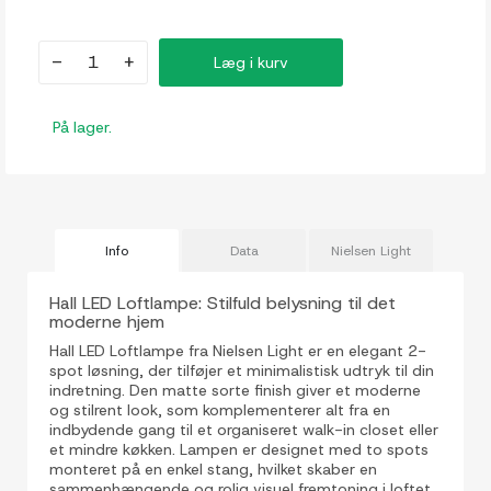
-
+
Læg i kurv
På lager.
Info
Data
Nielsen Light
Hall LED Loftlampe: Stilfuld belysning til det
moderne hjem
Hall LED Loftlampe fra Nielsen Light er en elegant 2-
spot løsning, der tilføjer et minimalistisk udtryk til din
indretning. Den matte sorte finish giver et moderne
og stilrent look, som komplementerer alt fra en
indbydende gang til et organiseret walk-in closet eller
et mindre køkken. Lampen er designet med to spots
monteret på en enkel stang, hvilket skaber en
sammenhængende og rolig visuel fremtoning i loftet.