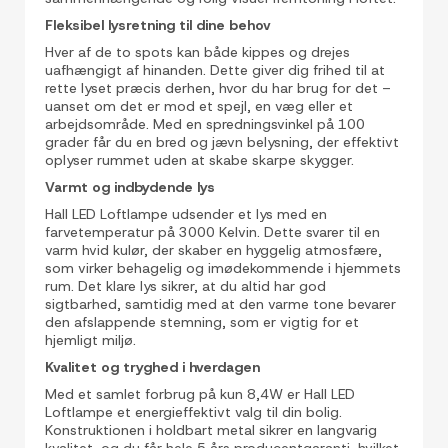
Fleksibel lysretning til dine behov
Hver af de to spots kan både kippes og drejes
uafhængigt af hinanden. Dette giver dig frihed til at
rette lyset præcis derhen, hvor du har brug for det –
uanset om det er mod et spejl, en væg eller et
arbejdsområde. Med en spredningsvinkel på 100
grader får du en bred og jævn belysning, der effektivt
oplyser rummet uden at skabe skarpe skygger.
Varmt og indbydende lys
Hall LED Loftlampe udsender et lys med en
farvetemperatur på 3000 Kelvin. Dette svarer til en
varm hvid kulør, der skaber en hyggelig atmosfære,
som virker behagelig og imødekommende i hjemmets
rum. Det klare lys sikrer, at du altid har god
sigtbarhed, samtidig med at den varme tone bevarer
den afslappende stemning, som er vigtig for et
hjemligt miljø.
Kvalitet og tryghed i hverdagen
Med et samlet forbrug på kun 8,4W er Hall LED
Loftlampe et energieffektivt valg til din bolig.
Konstruktionen i holdbart metal sikrer en langvarig
kvalitet, og du får hele 5 års producentgaranti, hvilket