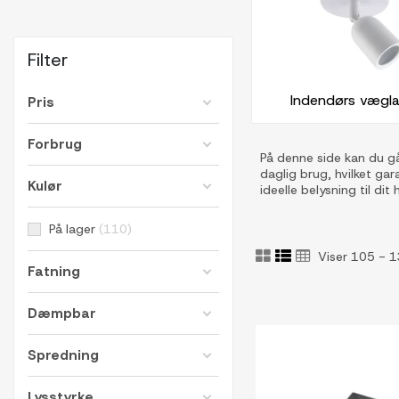
Filter
Indendørs vægl
Pris
Forbrug
På denne side kan du gå
daglig brug, hvilket ga
Kulør
ideelle belysning til dit 
På lager
110
Viser 105 - 1
Fatning
Dæmpbar
Spredning
Lysstyrke