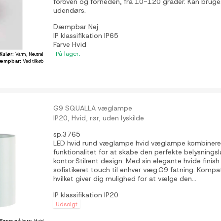
foroven og forneden, fra 10-120 grader. Kan brug
udendørs.
Dæmpbar
Nej
IP klassifikation
IP65
Farve
Hvid
På lager.
Kulør:
Varm, Neutral
æmpbar:
Ved tilkøb
G9 SQUALLA væglampe
IP20, Hvid, rør, uden lyskilde
sp.3765
LED hvid rund væglampe hvid væglampe kombiner
funktionalitet for at skabe den perfekte belysningslø
kontor.Stilrent design: Med sin elegante hvide finish 
sofistikeret touch til enhver væg.G9 fatning: Komp
hvilket giver dig mulighed for at vælge den...
IP klassifikation
IP20
Udsolgt
Farve på hus:
Hvid