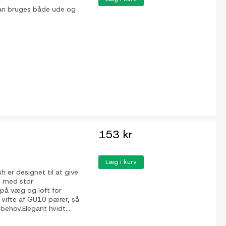
an bruges både ude og
153 kr
Læg i kurv
 er designet til at give
n med stor
 på væg og loft for
 vifte af GU10 pærer, så
behov.Elegant hvidt...