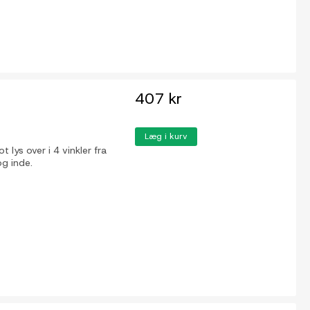
407 kr
Læg i kurv
lys over i 4 vinkler fra
 og inde.