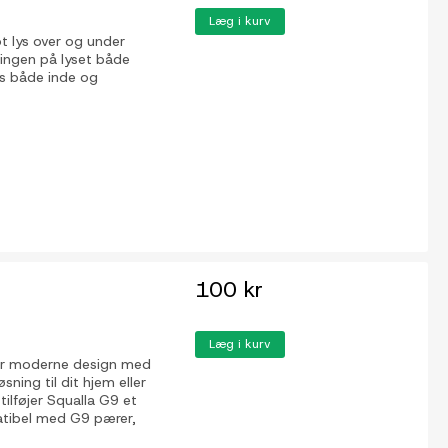
Læg i kurv
t lys over og under
ningen på lyset både
es både inde og
100 kr
Læg i kurv
er moderne design med
sning til dit hjem eller
tilføjer Squalla G9 et
patibel med G9 pærer,