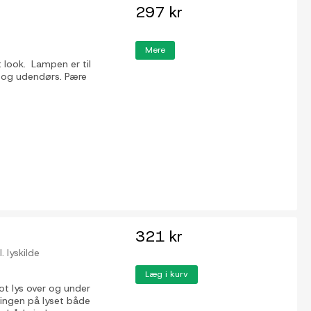
297 kr
Mere
 look. Lampen er til
 og udendørs. Pære
321 kr
 lyskilde
Læg i kurv
t lys over og under
ningen på lyset både