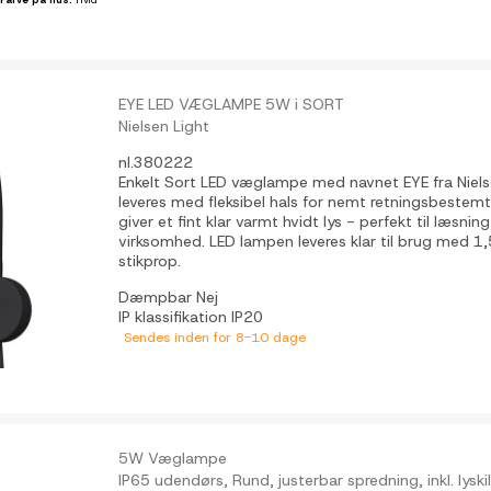
EYE LED VÆGLAMPE 5W i SORT
Nielsen Light
nl.380222
Enkelt Sort LED væglampe med navnet EYE fra Niel
leveres med fleksibel hals for nemt retningsbestem
giver et fint klar varmt hvidt lys - perfekt til læsning
virksomhed. LED lampen leveres klar til brug med 1
stikprop.
Dæmpbar
Nej
IP klassifikation
IP20
Sendes inden for 8-10 dage
5W Væglampe
IP65 udendørs, Rund, justerbar spredning, inkl. lyski