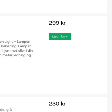
299 kr
Læg i kurv
sen Light - Lampen
t belysning. Lampen
 i hjemmet eller i din
,5 meter ledning og
230 kr
lde, grå