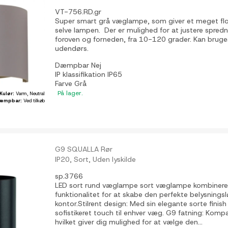
VT-756.RD.gr
Super smart grå væglampe, som giver et meget flo
selve lampen. Der er mulighed for at justere spred
foroven og forneden, fra 10-120 grader. Kan brug
udendørs.
Dæmpbar
Nej
IP klassifikation
IP65
Farve
Grå
På lager.
Kulør:
Varm, Neutral
æmpbar:
Ved tilkøb
G9 SQUALLA Rør
IP20, Sort, Uden lyskilde
sp.3766
LED sort rund væglampe sort væglampe kombiner
funktionalitet for at skabe den perfekte belysningslø
kontor.Stilrent design: Med sin elegante sorte finish 
sofistikeret touch til enhver væg. G9 fatning: Kom
hvilket giver dig mulighed for at vælge den...