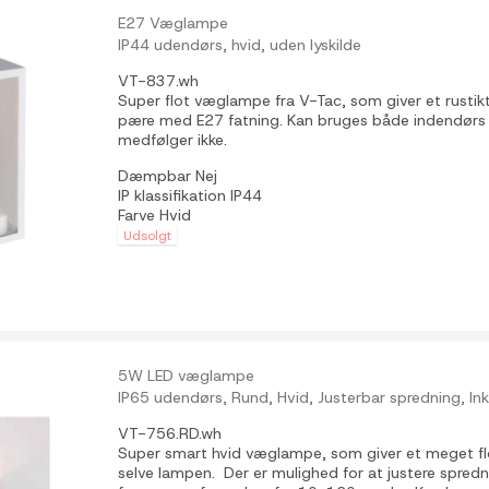
E27 Væglampe
IP44 udendørs, hvid, uden lyskilde
VT-837.wh
Super flot væglampe fra V-Tac, som giver et rustikt
pære med E27 fatning. Kan bruges både indendørs
medfølger ikke.
Dæmpbar
Nej
IP klassifikation
IP44
Farve
Hvid
Udsolgt
5W LED væglampe
IP65 udendørs, Rund, Hvid, Justerbar spredning, Inkl.
VT-756.RD.wh
Super smart hvid væglampe, som giver et meget flo
selve lampen. Der er mulighed for at justere spred