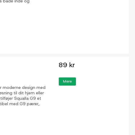
es både inde og
89 kr
Mere
er moderne design med
sning til dit hjem eller
tilføjer Squalla G9 et
atibel med G9 pærer,