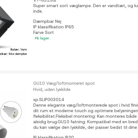
VT-831SQ
Super smart sort væglampe. Den er vandtæt, og k
inde.
Dæmpbar
Nej
IP klassifikation
IP65
Farve
Sort
På lager.
Kulør:
Varm
pbar:
Ikke dæmpbar
GU10 Væg/loftmonteret spot
Hvid, uden lyskilde
sp.SLIP003014
Denne elegante væg/loftmonterede spot i hvid finish
dit rum et moderne touch og optimere belysninge
fleksibilitet.Fleksibel montering: Kan monteres både
alsidig brug.GU10 fatning: Kompatibel med en bred
du kan vælge den lyskilde, der passer bedst til dine 
IP klassifikation
IP20