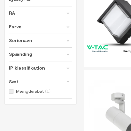
RA
Farve
Serienavn
Dæm
Spænding
IP klassifikation
Sæt
Mængderabat
1