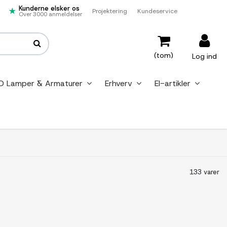
Kunderne elsker os
Projektering
Kundeservice
Over 3000 anmeldelser
(tom)
Log ind
D Lamper & Armaturer
Erhverv
El-artikler
133 varer