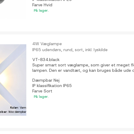
Farve
Hvid
På lager.
4W Væglampe
IP65 udendørs, rund, sort, inkl. lyskilde
VT-834.black
Super smart sort væglampe, som giver et meget flot 
lampen. Den er vandtæt, og kan bruges både ude
Dæmpbar
Nej
IP klassifikation
IP65
Farve
Sort
På lager.
Kulør:
Varm
pbar:
Ikke dæmpbar