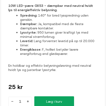
10W LED-pære GX53 - dæmpbar med neutral hvidt
lys til energieffektiv belysning.
Spredning:
140° for bred lysspredning uden
genskin.
Dæmpbar:
Ja, kompatibel med de fleste
dæmpbare kontakter.
Lysstyrke:
950 lumen giver kraftigt lys med
minimal strømforbrug.
Levetid:
Lang forventet levetid på op til 20.000
timer.
Energiklasse:
F, hvilket betyder lavere
energiforbrug end glødepærer.
En holdbar og effektiv belysningsløsning med neutral
hvidt lys og justerbar lysstyrke.
25 kr
-
+
Læg i kurv