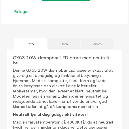
På lager.
Info
Data
Videx
GX53 10W dæmpbar LED pære med neutralt
lys
Denne GX53 10W dæmpbar LED pære er skabt til at
give dig en behagelig og funktionel belysning i
hjemmet. Med sin kompakte, flade form og hvide
finish integreres den diskret i dine lofter eller
reolsystemer, hvor den leverer et klart, neutralt lys.
Modellen fås i én variant, der sikrer en ensartet og
indbydende atmosfære i rum, hvor du ønsker god
klarhed uden at gå på kompromis med stilen.
Neutralt lys til dagligdags aktiviteter
Med en farvetemperatur på 4000K får du et neutralt
hvidt lys, der minder om dagslys. Dette gør pæren