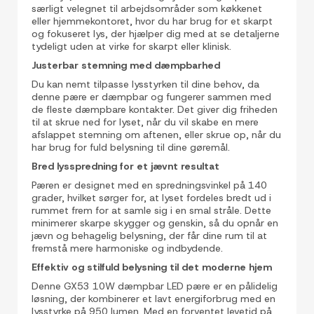
særligt velegnet til arbejdsområder som køkkenet
eller hjemmekontoret, hvor du har brug for et skarpt
og fokuseret lys, der hjælper dig med at se detaljerne
tydeligt uden at virke for skarpt eller klinisk.
Justerbar stemning med dæmpbarhed
Du kan nemt tilpasse lysstyrken til dine behov, da
denne pære er dæmpbar og fungerer sammen med
de fleste dæmpbare kontakter. Det giver dig friheden
til at skrue ned for lyset, når du vil skabe en mere
afslappet stemning om aftenen, eller skrue op, når du
har brug for fuld belysning til dine gøremål.
Bred lysspredning for et jævnt resultat
Pæren er designet med en spredningsvinkel på 140
grader, hvilket sørger for, at lyset fordeles bredt ud i
rummet frem for at samle sig i en smal stråle. Dette
minimerer skarpe skygger og genskin, så du opnår en
jævn og behagelig belysning, der får dine rum til at
fremstå mere harmoniske og indbydende.
Effektiv og stilfuld belysning til det moderne hjem
Denne GX53 10W dæmpbar LED pære er en pålidelig
løsning, der kombinerer et lavt energiforbrug med en
lysstyrke på 950 lumen. Med en forventet levetid på