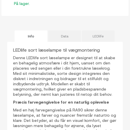
På lager.
Info
Data
LEDlife
LEDlife sort læselampe til vægmontering
Denne LEDlife sort læselampe er designet til at skabe
en behagelig atmosfære i dit hjem, uanset om den
placeres ved sengen eller i din foretrukne læsekrog.
Med sit minimalistiske, sorte design integreres den
diskret i indretningen og bidrager til et stilfuldt og
indbydende udtryk. Modellen er skabt til
vægmontering, hvilket giver en pladsbesparende
belysning, der nemt kan justeres til netop dit behov.
Præcis farvegengivelse for en naturlig oplevelse
Med en høj farvegengivelse på RA90 sikrer denne
læselampe, at farver og nuancer fremstår naturtro og
klare. Det betyder, at du får en visuel komfort, der gør
læsningen mere behagelig for øjnene, da lyset