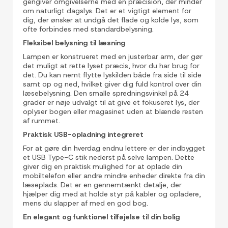
gengiver omgivelserne med en præcision, der minder
om naturligt dagslys. Det er et vigtigt element for
dig, der ønsker at undgå det flade og kolde lys, som
ofte forbindes med standardbelysning.
Fleksibel belysning til læsning
Lampen er konstrueret med en justerbar arm, der gør
det muligt at rette lyset præcis, hvor du har brug for
det. Du kan nemt flytte lyskilden både fra side til side
samt op og ned, hvilket giver dig fuld kontrol over din
læsebelysning. Den smalle spredningsvinkel på 24
grader er nøje udvalgt til at give et fokuseret lys, der
oplyser bogen eller magasinet uden at blænde resten
af rummet.
Praktisk USB-opladning integreret
For at gøre din hverdag endnu lettere er der indbygget
et USB Type-C stik nederst på selve lampen. Dette
giver dig en praktisk mulighed for at oplade din
mobiltelefon eller andre mindre enheder direkte fra din
læseplads. Det er en gennemtænkt detalje, der
hjælper dig med at holde styr på kabler og opladere,
mens du slapper af med en god bog.
En elegant og funktionel tilføjelse til din bolig