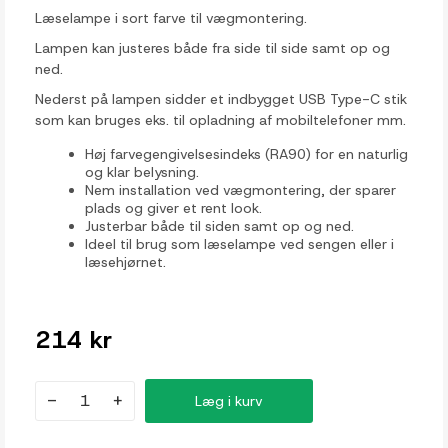
Læselampe i sort farve til vægmontering.
Lampen kan justeres både fra side til side samt op og
ned.
Nederst på lampen sidder et indbygget USB Type-C stik
som kan bruges eks. til opladning af mobiltelefoner mm.
Høj farvegengivelsesindeks (RA90) for en naturlig
og klar belysning.
Nem installation ved vægmontering, der sparer
plads og giver et rent look.
Justerbar både til siden samt op og ned.
Ideel til brug som læselampe ved sengen eller i
læsehjørnet.
214 kr
-
+
Læg i kurv