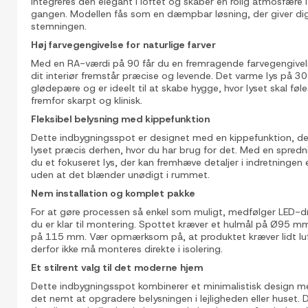
integreres den elegant i loftet og skaber en rolig atmosfære i
gangen. Modellen fås som en dæmpbar løsning, der giver dig 
stemningen.
Høj farvegengivelse for naturlige farver
Med en RA-værdi på 90 får du en fremragende farvegengivelse,
dit interiør fremstår præcise og levende. Det varme lys på 
glødepære og er ideelt til at skabe hygge, hvor lyset skal føl
fremfor skarpt og klinisk.
Fleksibel belysning med kippefunktion
Dette indbygningsspot er designet med en kippefunktion, der
lyset præcis derhen, hvor du har brug for det. Med en spredn
du et fokuseret lys, der kan fremhæve detaljer i indretningen e
uden at det blænder unødigt i rummet.
Nem installation og komplet pakke
For at gøre processen så enkel som muligt, medfølger LED-dri
du er klar til montering. Spottet kræver et hulmål på Ø95 
på 115 mm. Vær opmærksom på, at produktet kræver lidt luft
derfor ikke må monteres direkte i isolering.
Et stilrent valg til det moderne hjem
Dette indbygningsspot kombinerer et minimalistisk design med
det nemt at opgradere belysningen i lejligheden eller huset. D