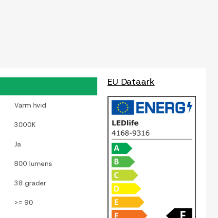
EU Dataark
Varm hvid
3000K
Ja
800 lumens
38 grader
>= 90