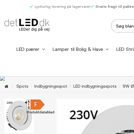
Lynhurtig levering på lagervarer
Gratis fragt til pakk
LED pærer
Lamper til Bolig & Have
LED Str
Spots
Indbygningsspot
LED indbygningsspots
9W Ø1
Produktdatablad