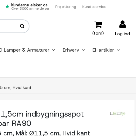
Kunderne elsker os
Projektering
Kundeservice
Over 3000 anmeldelser
(tom)
Log ind
D Lamper & Armaturer
Erhverv
El-artikler
5 cm, Hvid kant
1,5cm indbygningsspot
ar RA90
5 cm, Mål: Ø11,5 cm, Hvid kant