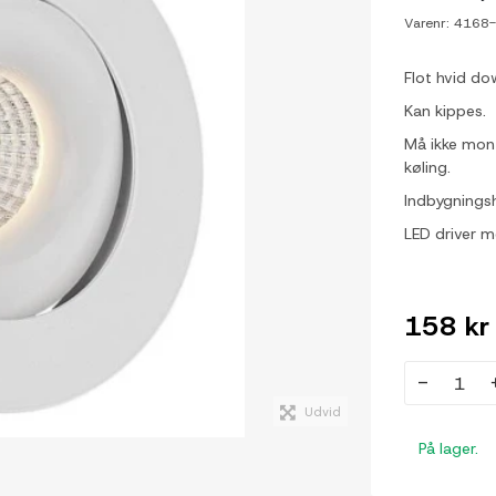
Varenr:
4168
Flot hvid do
Kan kippes.
Må ikke monte
køling.
Indbygnings
LED driver m
158 kr
-
Udvid
På lager.