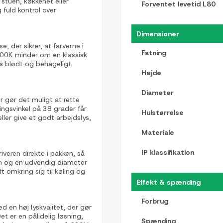
 stuen, køkkenet eller
Forventet levetid L80
fuld kontrol over
Dimensioner
 der sikrer, at farverne i
Fatning
3000K minder om en klassisk
es blødt og behageligt
Højde
Diameter
 gør det muligt at rette
ingsvinkel på 38 grader får
Hulstørrelse
ller give et godt arbejdslys,
Materiale
IP klassifikation
veren direkte i pakken, så
mm og en udvendig diameter
 omkring sig til køling og
Effekt & spænding
Forbrug
 en høj lyskvalitet, der gør
et er en pålidelig løsning,
Spænding