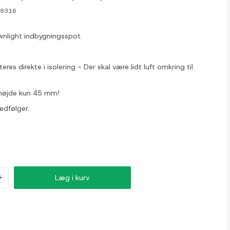
-9316
wnlight indbygningsspot.
res direkte i isolering - Der skal være lidt luft omkring til
højde kun 45 mm!
edfølger.
+
Læg i kurv