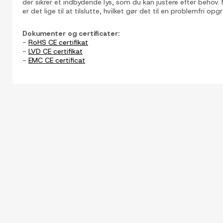
der sikrer et indbydende lys, som du kan justere efter beh
er det lige til at tilslutte, hvilket gør det til en problemfri opgr
Dokumenter og certificater:
-
RoHS CE certifikat
-
LVD CE certifikat
-
EMC CE certificat