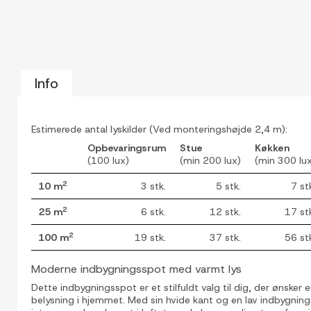
Info
Estimerede antal lyskilder (Ved monteringshøjde 2,4 m):
Opbevaringsrum
Stue
Køkken
(100 lux)
(min 200 lux)
(min 300 lu
2
10 m
3 stk.
5 stk.
7 st
2
25 m
6 stk.
12 stk.
17 st
2
100 m
19 stk.
37 stk.
56 st
Moderne indbygningsspot med varmt lys
Dette indbygningsspot er et stilfuldt valg til dig, der ønsker
belysning i hjemmet. Med sin hvide kant og en lav indbygni