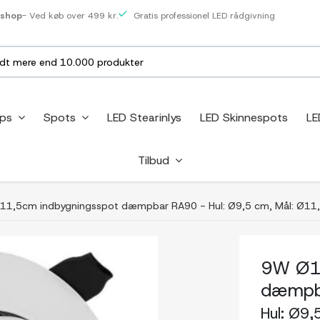
eshop
- Ved køb over 499 kr.
Gratis professionel LED rådgivning
ips
Spots
LED Stearinlys
LED Skinnespots
LE
Tilbud
1,5cm indbygningsspot dæmpbar RA90 - Hul: Ø9,5 cm, Mål: Ø11,
9W Ø1
dæmpb
Hul: Ø9,