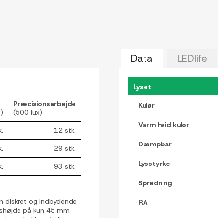
Data
LEDlife
Lyset
Præcisionsarbejde
Kulør
x)
(500 lux)
Varm hvid kulør
k.
12 stk.
Dæmpbar
k.
29 stk.
Lysstyrke
k.
93 stk.
Spredning
 en diskret og indbydende
RA
ngshøjde på kun 45 mm