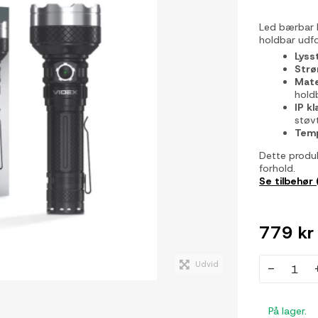
Led bærbar 
holdbar udf
Lyss
Strø
Mate
hold
IP kl
støv
Temp
Dette produ
forhold.
Se tilbehør 
779 kr
Udvid
-
På lager.