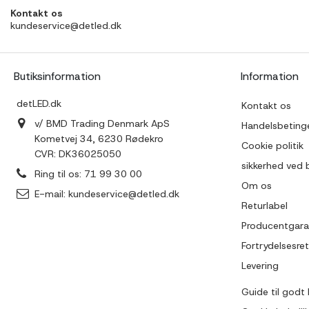
Kontakt os
kundeservice@detled.dk
Butiksinformation
Information
detLED.dk
Kontakt os
v/ BMD Trading Denmark ApS
Handelsbetinge
Kometvej 34, 6230 Rødekro
Cookie politik
CVR: DK36025050
sikkerhed ved 
Ring til os:
71 99 30 00
Om os
E-mail:
kundeservice@detled.dk
Returlabel
Producentgara
Fortrydelsesret
Levering
Guide til godt 