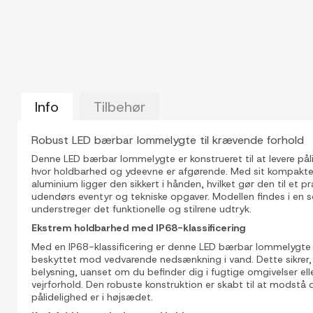
Info
Tilbehør
Robust LED bærbar lommelygte til krævende forhold
Denne LED bærbar lommelygte er konstrueret til at levere pålid
hvor holdbarhed og ydeevne er afgørende. Med sit kompakte 
aluminium ligger den sikkert i hånden, hvilket gør den til et pr
udendørs eventyr og tekniske opgaver. Modellen findes i en s
understreger det funktionelle og stilrene udtryk.
Ekstrem holdbarhed med IP68-klassificering
Med en IP68-klassificering er denne LED bærbar lommelygte
beskyttet mod vedvarende nedsænkning i vand. Dette sikrer, 
belysning, uanset om du befinder dig i fugtige omgivelser el
Vis alle
vejrforhold. Den robuste konstruktion er skabt til at modstå d
billeder
pålidelighed er i højsædet.