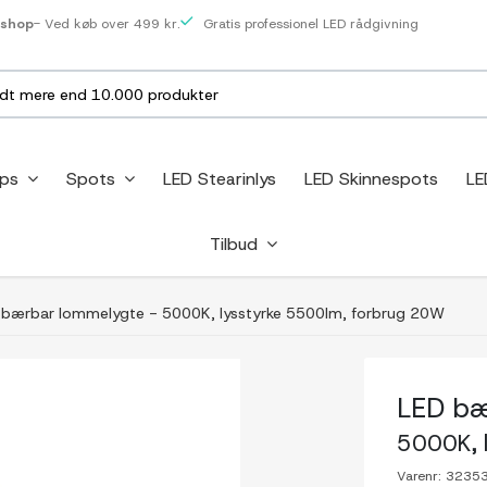
eshop
- Ved køb over 499 kr.
Gratis professionel LED rådgivning
ips
Spots
LED Stearinlys
LED Skinnespots
LE
Tilbud
 bærbar lommelygte - 5000K, lysstyrke 5500lm, forbrug 20W
LED bæ
5000K, 
Varenr:
3235