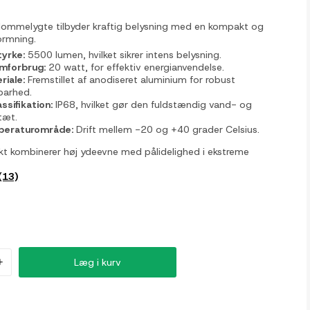
lommelygte tilbyder kraftig belysning med en kompakt og
ormning.
tyrke:
5500 lumen, hvilket sikrer intens belysning.
mforbrug:
20 watt, for effektiv energianvendelse.
riale:
Fremstillet af anodiseret aluminium for robust
barhed.
assifikation:
IP68, hvilket gør den fuldstændig vand- og
tæt.
eraturområde:
Drift mellem -20 og +40 grader Celsius.
kt kombinerer høj ydeevne med pålidelighed i ekstreme
(13)
+
Læg i kurv