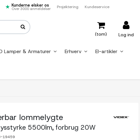
Kunderne elsker os
Projektering
Kundeservice
Over 3000 anmeldelser
(tom)
Log ind
D Lamper & Armaturer
Erhverv
El-artikler
rbar lommelygte
lysstyrke 5500lm, forbrug 20W
3-19459