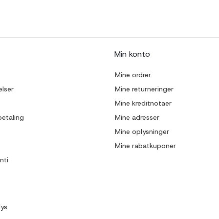
Min konto
Mine ordrer
lser
Mine returneringer
Mine kreditnotaer
betaling
Mine adresser
Mine oplysninger
Mine rabatkuponer
nti
lys