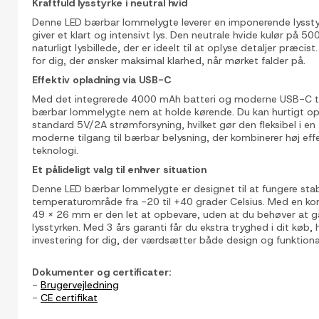
Kraftfuld lysstyrke i neutral hvid
Denne LED bærbar lommelygte leverer en imponerende lysst
giver et klart og intensivt lys. Den neutrale hvide kulør på 5
naturligt lysbillede, der er ideelt til at oplyse detaljer præcist
for dig, der ønsker maksimal klarhed, når mørket falder på.
Effektiv opladning via USB-C
Med det integrerede 4000 mAh batteri og moderne USB-C til
bærbar lommelygte nem at holde kørende. Du kan hurtigt op
standard 5V/2A strømforsyning, hvilket gør den fleksibel i en 
moderne tilgang til bærbar belysning, der kombinerer høj ef
teknologi.
Et pålideligt valg til enhver situation
Denne LED bærbar lommelygte er designet til at fungere stabi
temperaturområde fra -20 til +40 grader Celsius. Med en ko
49 x 26 mm er den let at opbevare, uden at du behøver at
lysstyrken. Med 3 års garanti får du ekstra tryghed i dit køb, h
investering for dig, der værdsætter både design og funktional
Dokumenter og certificater:
-
Brugervejledning
-
CE certifikat