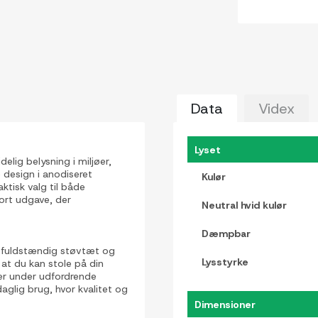
Data
Videx
Lyset
elig belysning i miljøer,
design i anodiseret
Kulør
aktisk valg til både
ort udgave, der
Neutral hvid kulør
Dæmpbar
 fuldstændig støvtæt og
Lysstyrke
at du kan stole på din
ler under udfordrende
aglig brug, hvor kvalitet og
Dimensioner