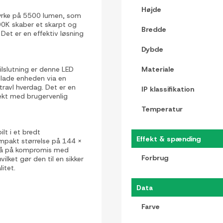
Højde
yrke på 5500 lumen, som
000K skaber et skarpt og
Bredde
. Det er en effektiv løsning
Dybde
slutning er denne LED
Materiale
lade enheden via en
travl hverdag. Det er en
IP klassifikation
fekt med brugervenlig
Temperatur
lt i et bredt
Effekt & spænding
mpakt størrelse på 144 x
 gå på kompromis med
Forbrug
vilket gør den til en sikker
itet.
Data
Farve