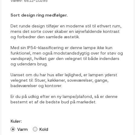
Varenr:
6612-10295
Sort design ring medfølger.
Det runde design tilføjer en moderne stil til ethvert rum,
mens det sorte cover skaber en iøjnefaldende kontrast
og forbedrer den samlede æstetik.
Med sin IP54-klassificering er denne lampe ikke kun
funktionel, men også modstandsdygtig over for støv og
vandsprøjt, hvilket gør den velegnet til både indendørs
og udendørs brug.
Uanset om du har hus eller lejlighed, er lampen yderst
velegnet til: Stuer, køkkener, soveværelser, gange,
badeværelser og kontorer.
Er du på udkig efter en ny lampe/plafond, så er denne
bestemt et af de bedste bud på markedet.
Kulør:
Varm
Kold