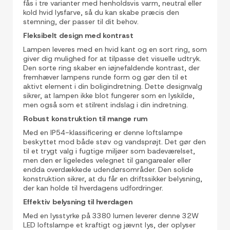
fås i tre varianter med henholdsvis varm, neutral eller
kold hvid lysfarve, så du kan skabe præcis den
stemning, der passer til dit behov.
Fleksibelt design med kontrast
Lampen leveres med en hvid kant og en sort ring, som
giver dig mulighed for at tilpasse det visuelle udtryk.
Den sorte ring skaber en iøjnefaldende kontrast, der
fremhæver lampens runde form og gør den til et
aktivt element i din boligindretning. Dette designvalg
sikrer, at lampen ikke blot fungerer som en lyskilde,
men også som et stilrent indslag i din indretning.
Robust konstruktion til mange rum
Med en IP54-klassificering er denne loftslampe
beskyttet mod både støv og vandsprøjt. Det gør den
til et trygt valg i fugtige miljøer som badeværelset,
men den er ligeledes velegnet til gangarealer eller
endda overdækkede udendørsområder. Den solide
konstruktion sikrer, at du får en driftssikker belysning,
der kan holde til hverdagens udfordringer.
Effektiv belysning til hverdagen
Med en lysstyrke på 3380 lumen leverer denne 32W
LED loftslampe et kraftigt og jævnt lys, der oplyser