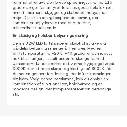
rummet effektivt. Den brede spredningsvinkel på 115
grader sørger for, at lyset fordeles godt i hele lokalet,
hvilket minimerer skygger og skaber et indbydende
miljø. Det er en energibesparende løsning, der
kombinerer høj ydeevne med et moderne,
minimalistisk udseende.
En alsidig og holdbar belysningsløsning
Denne 32W LED loftslampe er skabt til at give dig
pålidelig belysning i mange år fremover. Med en
driftstemperatur fra -20 til +40 grader er den robust
nok til at fungere stabilt under forskellige forhold.
Uanset om du foretrækker det varme, hyggelige lys på
3000K eller et mere skarpt og klart lys på 6000K, får
du her en gennemført løsning, der løfter stemningen i
dit hjem. Vælg denne loftslampe, hvis du ønsker en
kombination af funktionalitet, holdbarhed og et
moderne design, der komplementerer din personlige
stil.