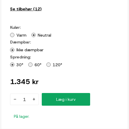
Se tilbehør (12)
Kulør:
Varm
Neutral
Dæmpbar:
Ikke dæmpbar
Spredning:
30°
60°
120°
1.345 kr
-
+
Læg i kurv
På lager.