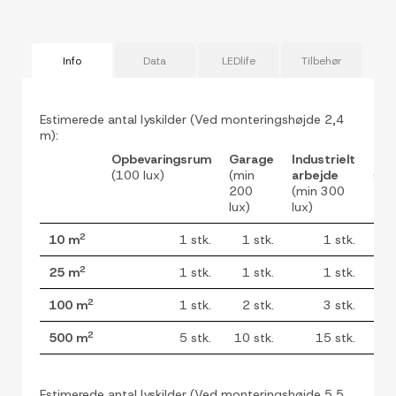
Info
Data
LEDlife
Tilbehør
Estimerede antal lyskilder (Ved monteringshøjde 2,4
m):
Opbevaringsrum
Garage
Industrielt
Præ
(100 lux)
(min
arbejde
(50
200
(min 300
lux)
lux)
2
10 m
1 stk.
1 stk.
1 stk.
2
25 m
1 stk.
1 stk.
1 stk.
2
100 m
1 stk.
2 stk.
3 stk.
2
500 m
5 stk.
10 stk.
15 stk.
Estimerede antal lyskilder (Ved monteringshøjde 5,5