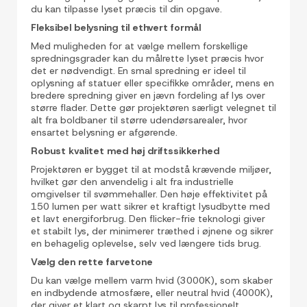
du kan tilpasse lyset præcis til din opgave.
Fleksibel belysning til ethvert formål
Med muligheden for at vælge mellem forskellige
spredningsgrader kan du målrette lyset præcis hvor
det er nødvendigt. En smal spredning er ideel til
oplysning af statuer eller specifikke områder, mens en
bredere spredning giver en jævn fordeling af lys over
større flader. Dette gør projektøren særligt velegnet til
alt fra boldbaner til større udendørsarealer, hvor
ensartet belysning er afgørende.
Robust kvalitet med høj driftssikkerhed
Projektøren er bygget til at modstå krævende miljøer,
hvilket gør den anvendelig i alt fra industrielle
omgivelser til svømmehaller. Den høje effektivitet på
150 lumen per watt sikrer et kraftigt lysudbytte med
et lavt energiforbrug. Den flicker-frie teknologi giver
et stabilt lys, der minimerer træthed i øjnene og sikrer
en behagelig oplevelse, selv ved længere tids brug.
Vælg den rette farvetone
Du kan vælge mellem varm hvid (3000K), som skaber
en indbydende atmosfære, eller neutral hvid (4000K),
der giver et klart og skarpt lys til professionelt