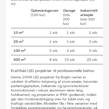
m):
Opbevaringsrum
Garage
Industrielt
Præ
(100 lux)
(min
arbejde
(50
200
(min 300
lux)
lux)
2
10 m
1 stk.
1 stk.
1 stk.
2
25 m
1 stk.
1 stk.
2 stk.
2
100 m
2 stk.
3 stk.
5 stk.
2
500 m
8 stk.
15 stk.
22 stk.
Kraftfuld LED projektør til professionelle behov
Denne 100W LED projektør fra Bright-serien er
udviklet til effektiv belysning af store arealer, herunder
parkeringspladser, indkørsler og sportsfaciliteter.
Konstruktionen i robust aluminium sikrer lang
holdbarhed, og projektøren er IP66-godkendt, hvilket
gør den modstandsdygtig over for både støv og
kraftige vandstråler. Modellen fås i flere varianter med
forskellige spredningsgrader og farvetemperaturer, så