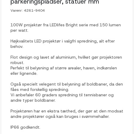
parkeringspladser, statuer mm
Varenr:
4261-9404
100W projektør fra LEDlifes Bright serie med 150 lumen
per watt.
Højkvalitets LED projektør i valgfri spredning, alt efter
behov.
Flot design og lavet af aluminium, hvilket gør projektoren
robust.
Perfekt til belysning af større arealer, haven, indkørslen
eller lignende.
Også specielt velegent til belysning af boldbaner, da den
fåes med forskellig spredning.
Vi anbefaler 60 graders spredning til tennisbaner og
andre typer boldbaner.
Projektøren har en ekstra tæthed, der gør at den modsat
andre projektører også kan bruges i svømmehaller.
IP66 godkendt.