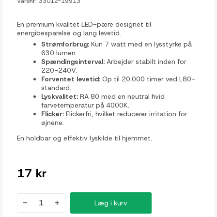
Varenr:
33012-19913
En premium kvalitet LED-pære designet til
energibesparelse og lang levetid.
Strømforbrug:
Kun 7 watt med en lysstyrke på
630 lumen.
Spændingsinterval:
Arbejder stabilt inden for
220-240V.
Forventet levetid:
Op til 20.000 timer ved L80-
standard.
Lyskvalitet:
RA 80 med en neutral hvid
farvetemperatur på 4000K.
Flicker:
Flickerfri, hvilket reducerer irritation for
øjnene.
En holdbar og effektiv lyskilde til hjemmet.
17 kr
-
+
Læg i kurv