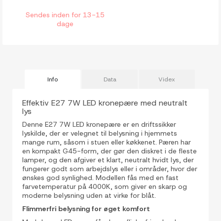
Sendes inden for 13-15
dage
Info
Data
Videx
Effektiv E27 7W LED kronepære med neutralt
lys
Denne E27 7W LED kronepære er en driftssikker
lyskilde, der er velegnet til belysning i hjemmets
mange rum, såsom i stuen eller køkkenet. Pæren har
en kompakt G45-form, der gør den diskret i de fleste
lamper, og den afgiver et klart, neutralt hvidt lys, der
fungerer godt som arbejdslys eller i områder, hvor der
ønskes god synlighed. Modellen fås med en fast
farvetemperatur på 4000K, som giver en skarp og
moderne belysning uden at virke for blåt.
Flimmerfri belysning for øget komfort