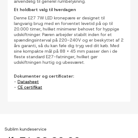
anvendelig til generel rumbelysning.
Et holdbart valg til hverdagen
Denne E27 7W LED kronepære er designet til
langvarig brug med en forventet levetid på op til
20.000 timer, hvilket minimerer behovet for hyppige
udskiftninger. Pæren arbejder stabilt inden for et
spændingsinterval på 220-240V og er beskyttet af 2
års garanti, så du kan føle dig tryg ved dit køb. Med
sine kompakte mål på 88 x 45 mm passer den i de
fleste standard E27-fatninger, hvilket gør
udskiftningen hurtig og ubesværet.
Dokumenter og certificater:
-
Datasheet
-
CE certifikat
Sublim kundeservice