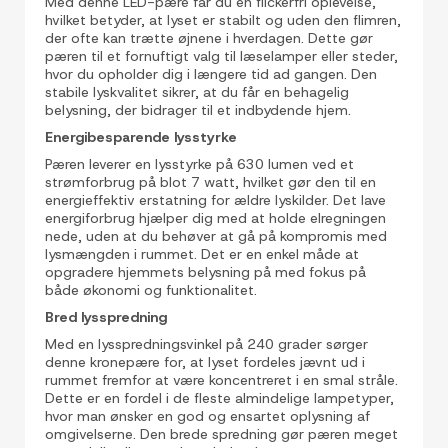
Med denne LED-pære får du en flickerfri oplevelse,
hvilket betyder, at lyset er stabilt og uden den flimren,
der ofte kan trætte øjnene i hverdagen. Dette gør
pæren til et fornuftigt valg til læselamper eller steder,
hvor du opholder dig i længere tid ad gangen. Den
stabile lyskvalitet sikrer, at du får en behagelig
belysning, der bidrager til et indbydende hjem.
Energibesparende lysstyrke
Pæren leverer en lysstyrke på 630 lumen ved et
strømforbrug på blot 7 watt, hvilket gør den til en
energieffektiv erstatning for ældre lyskilder. Det lave
energiforbrug hjælper dig med at holde elregningen
nede, uden at du behøver at gå på kompromis med
lysmængden i rummet. Det er en enkel måde at
opgradere hjemmets belysning på med fokus på
både økonomi og funktionalitet.
Bred lysspredning
Med en lysspredningsvinkel på 240 grader sørger
denne kronepære for, at lyset fordeles jævnt ud i
rummet fremfor at være koncentreret i en smal stråle.
Dette er en fordel i de fleste almindelige lampetyper,
hvor man ønsker en god og ensartet oplysning af
omgivelserne. Den brede spredning gør pæren meget