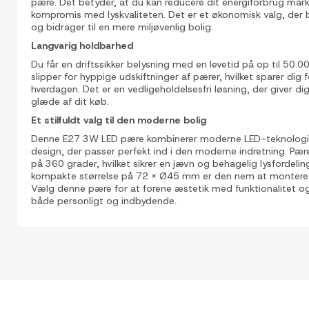
pære. Det betyder, at du kan reducere dit energiforbrug mar
kompromis med lyskvaliteten. Det er et økonomisk valg, der 
og bidrager til en mere miljøvenlig bolig.
Langvarig holdbarhed
Du får en driftssikker belysning med en levetid på op til 50.0
slipper for hyppige udskiftninger af pærer, hvilket sparer dig 
hverdagen. Det er en vedligeholdelsesfri løsning, der giver dig
glæde af dit køb.
Et stilfuldt valg til den moderne bolig
Denne E27 3W LED pære kombinerer moderne LED-teknologi me
design, der passer perfekt ind i den moderne indretning. Pær
på 360 grader, hvilket sikrer en jævn og behagelig lysfordeli
kompakte størrelse på 72 x Ø45 mm er den nem at montere i
Vælg denne pære for at forene æstetik med funktionalitet og
både personligt og indbydende.