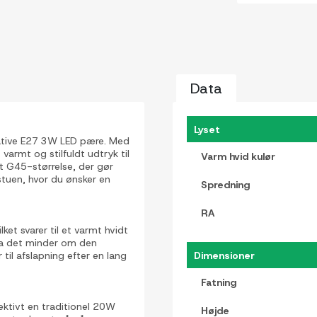
Data
Lyset
ative E27 3W LED pære. Med
 varmt og stilfuldt udtryk til
Varm hvid kulør
t G45-størrelse, der gør
 stuen, hvor du ønsker en
Spredning
RA
t svarer til et varmt hvidt
, da det minder om den
til afslapning efter en lang
Dimensioner
Fatning
ktivt en traditionel 20W
Højde