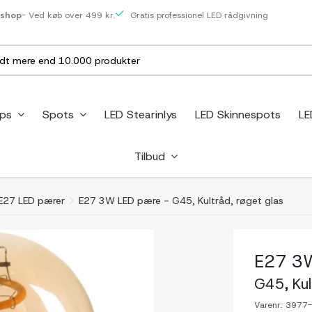
eshop
- Ved køb over 499 kr.
Gratis professionel LED rådgivning
ips
Spots
LED Stearinlys
LED Skinnespots
LE
Tilbud
E27 LED pærer
E27 3W LED pære - G45, Kultråd, røget glas
E27 3
G45, Kul
Varenr:
3977