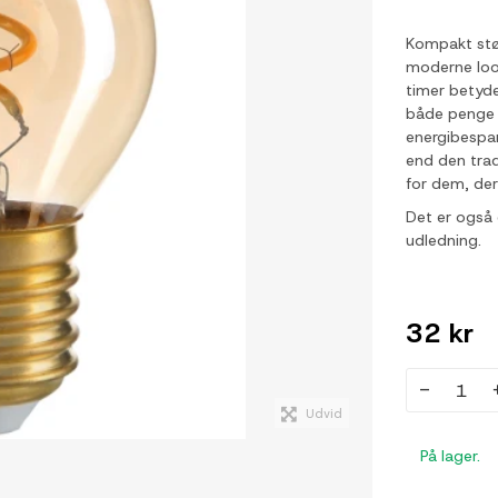
Kompakt stør
moderne look
timer betyde
både penge o
energibespa
end den trad
for dem, der
Det er også 
udledning.
32 kr
-
Udvid
På lager.