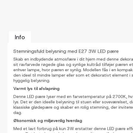
Info
Stemningsfuld belysning med E27 3W LED pære
Skab en indbydende atmosfære i dit hjem med denne dekor
sit ravfarvede røgede glas og synlige kultråd tilføjer pæren et
enhver lampe, hvor pæren er synlig. Modellen fås i en kompak
den ideel til mindre lamper eller som et dekorativt element i
hyggelig belysning.
Varmt lys til afslapning
Denne LED pære lyser med en farvetemperatur på 2700K, hvilke
lys. Det er den ideelle belysning til stuen eller soveværelset
klassiske glødepære og skaber en rolig stemning, der inviterer 
dag.
Økonomisk og miljøvenlig hverdag
Med et lavt forbrug på kun 3W erstatter denne LED pære effe