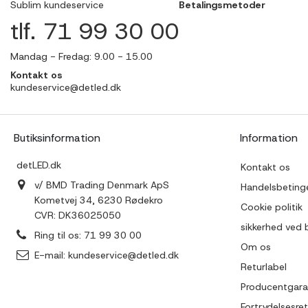
Sublim kundeservice
Betalingsmetoder
tlf. 71 99 30 00
Mandag - Fredag: 9.00 - 15.00
Kontakt os
kundeservice@detled.dk
Butiksinformation
Information
detLED.dk
Kontakt os
v/ BMD Trading Denmark ApS
Handelsbetinge
Kometvej 34, 6230 Rødekro
Cookie politik
CVR: DK36025050
sikkerhed ved 
Ring til os:
71 99 30 00
Om os
E-mail:
kundeservice@detled.dk
Returlabel
Producentgara
Fortrydelsesret