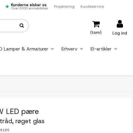
Kunderne elsker os
Projektering
Kundeservice
Over 3000 anmeldelser
(tom)
Log ind
D Lamper & Armaturer
Erhverv
El-artikler
W LED pære
tråd, røget glas
-9185