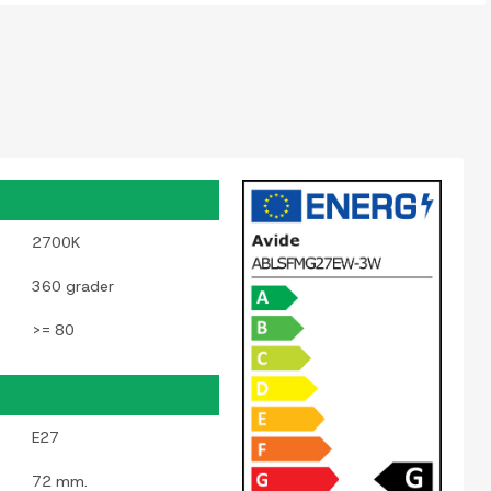
2700K
360 grader
>= 80
E27
72 mm.