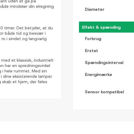
kant uden at gå på
både mindsker din elregning
Diameter
Effekt & spænding
00 timer. Det betyder, at du
for både tid og besvær i
 ro i sindet og langvarig
Forbrug
Erstat
d et klassisk, industrielt
Spændingsinterval
en har en spredningsvinkel
ng i hele rummet. Med sin
Energimærke
 dine eksisterende lamper.
 skab et hjem, der føles
Sensor kompatibel