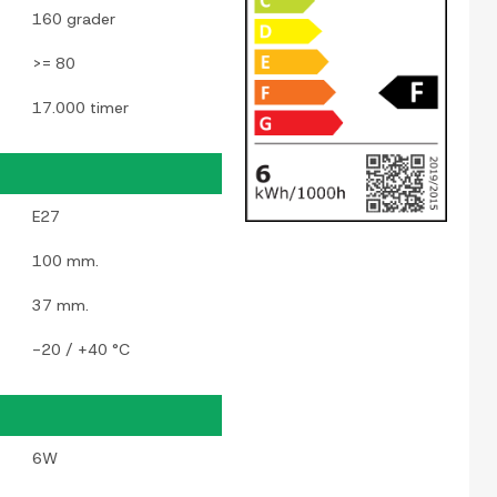
160 grader
>= 80
17.000 timer
E27
100 mm.
37 mm.
-20 / +40 °C
6W