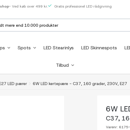
eshop
- Ved køb over 499 kr.
Gratis professionel LED rådgivning
ips
Spots
LED Stearinlys
LED Skinnespots
LE
Tilbud
E27 LED pærer
6W LED kertepære - C37, 160 grader, 230V, E27
6W LED
C37, 16
Varenr:
6175