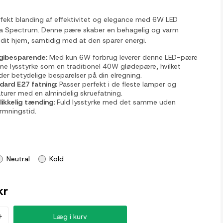
fekt blanding af effektivitet og elegance med 6W LED
ra Spectrum. Denne pære skaber en behagelig og varm
dit hjem, samtidig med at den sparer energi.
gibesparende:
Med kun 6W forbrug leverer denne LED-pære
e lysstyrke som en traditionel 40W glødepære, hvilket
der betydelige besparelser på din elregning.
dard E27 fatning:
Passer perfekt i de fleste lamper og
turer med en almindelig skruefatning.
likkelig tænding:
Fuld lysstyrke med det samme uden
rmningstid.
Neutral
Kold
kr
+
Læg i kurv