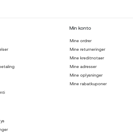
Min konto
Mine ordrer
lser
Mine returneringer
Mine kreditnotaer
betaling
Mine adresser
Mine oplysninger
Mine rabatkuponer
nti
lys
inger