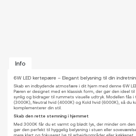
Info
6W LED kertepære – Elegant belysning til din indretni
Skab en indbydende atmosfære i dit hjem med denne 6W LE
Pæren er designet med en klassisk form, der gør den ideel ti
synlig og bidrager til rummets visuelle udtryk. Modellen fås i 
(3000K), Neutral hvid (4000K) og Kold hvid (6000K), så du k
komplementerer din stil.
Skab den rette stemning i hjemmet
Med 3000K får du et varmt og blødt lys, der minder om den k
gør den perfekt til hyggelig belysning i stuen eller soveværel
mere klart og fokuseret lys til arbejdsområder eller køkkene