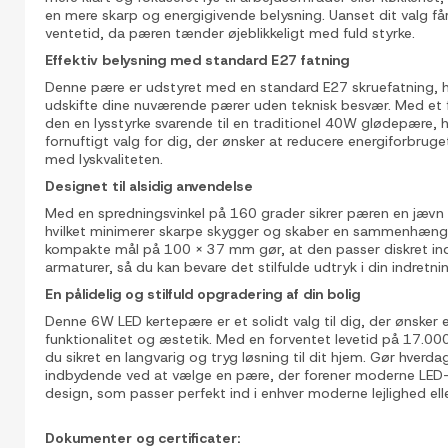
en mere skarp og energigivende belysning. Uanset dit valg få
ventetid, da pæren tænder øjeblikkeligt med fuld styrke.
Effektiv belysning med standard E27 fatning
Denne pære er udstyret med en standard E27 skruefatning, h
udskifte dine nuværende pærer uden teknisk besvær. Med et 
den en lysstyrke svarende til en traditionel 40W glødepære, hv
fornuftigt valg for dig, der ønsker at reducere energiforbru
med lyskvaliteten.
Designet til alsidig anvendelse
Med en spredningsvinkel på 160 grader sikrer pæren en jævn f
hvilket minimerer skarpe skygger og skaber en sammenhæng
kompakte mål på 100 x 37 mm gør, at den passer diskret ind
armaturer, så du kan bevare det stilfulde udtryk i din indretni
En pålidelig og stilfuld opgradering af din bolig
Denne 6W LED kertepære er et solidt valg til dig, der ønsker
funktionalitet og æstetik. Med en forventet levetid på 17.000
du sikret en langvarig og tryg løsning til dit hjem. Gør hverda
indbydende ved at vælge en pære, der forener moderne LED-
design, som passer perfekt ind i enhver moderne lejlighed elle
Dokumenter og certificater: