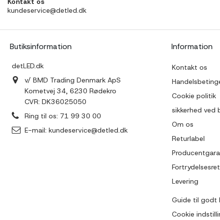
Kontakt os
kundeservice@detled.dk
Butiksinformation
Information
detLED.dk
Kontakt os
v/ BMD Trading Denmark ApS
Handelsbetinge
Kometvej 34, 6230 Rødekro
Cookie politik
CVR: DK36025050
sikkerhed ved 
Ring til os:
71 99 30 00
Om os
E-mail:
kundeservice@detled.dk
Returlabel
Producentgara
Fortrydelsesret
Levering
Guide til godt 
Cookie indstill