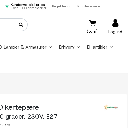
Kunderne elsker os
Projektering
Kundeservice
Over 3000 anmeldelser
(tom)
Log ind
D Lamper & Armaturer
Erhverv
El-artikler
 kertepære
0 grader, 230V, E27
-13135