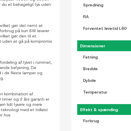
r du et behageligt lys uden
Spredning
RA
vilket gør det nemt at
Forventet levetid L80
forbrug på kun 6W leverer
ilket gør den til et
get uden at gå på kompromis
Dimensioner
Fatning
ordeling af lyset i rummet,
ende belysning. De
Bredde
 i de fleste lamper og
ng.
Dybde
Temperatur
 en kombination af
 timer og 2 års garanti er
gen lidt lysere og mere
teknologi med et tidløst
Effekt & spænding
r hus.
Forbrug