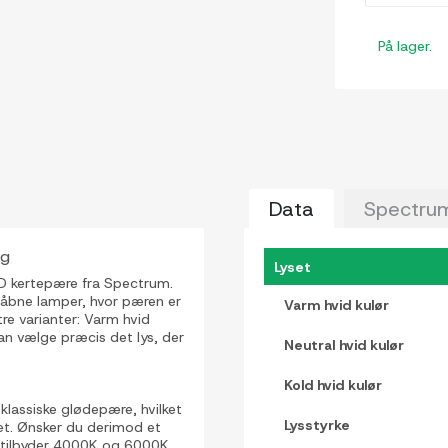
På lager.
Data
Spectru
ng
Lyset
D kertepære fra Spectrum.
l åbne lamper, hvor pæren er
Varm hvid kulør
tre varianter: Varm hvid
an vælge præcis det lys, der
Neutral hvid kulør
Kold hvid kulør
lassiske glødepære, hvilket
Lysstyrke
set. Ønsker du derimod et
t, tilbyder 4000K og 6000K