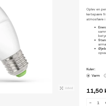
Oplev en per
kertepære f
atmosfære i 
Ener
samm
bety
Stan
arma
Øjeb
opva
Kulør:
Varm
Udvid
11,50 
-