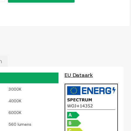
m
EU Dataark
3000K
4000K
6000K
560 lumens