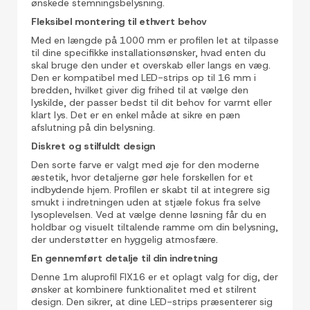
ønskede stemningsbelysning.
Fleksibel montering til ethvert behov
Med en længde på 1000 mm er profilen let at tilpasse
til dine specifikke installationsønsker, hvad enten du
skal bruge den under et overskab eller langs en væg.
Den er kompatibel med LED-strips op til 16 mm i
bredden, hvilket giver dig frihed til at vælge den
lyskilde, der passer bedst til dit behov for varmt eller
klart lys. Det er en enkel måde at sikre en pæn
afslutning på din belysning.
Diskret og stilfuldt design
Den sorte farve er valgt med øje for den moderne
æstetik, hvor detaljerne gør hele forskellen for et
indbydende hjem. Profilen er skabt til at integrere sig
smukt i indretningen uden at stjæle fokus fra selve
lysoplevelsen. Ved at vælge denne løsning får du en
holdbar og visuelt tiltalende ramme om din belysning,
der understøtter en hyggelig atmosfære.
En gennemført detalje til din indretning
Denne 1m aluprofil FIX16 er et oplagt valg for dig, der
ønsker at kombinere funktionalitet med et stilrent
design. Den sikrer, at dine LED-strips præsenterer sig