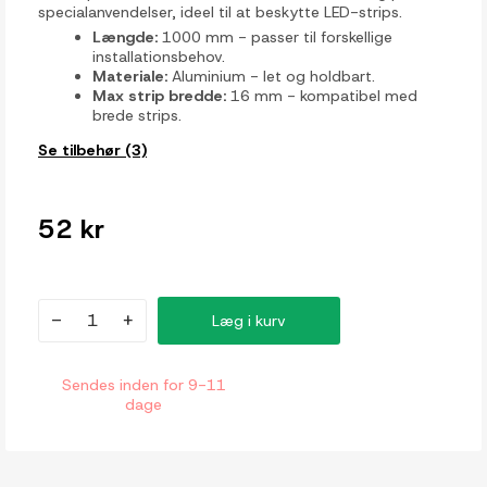
specialanvendelser, ideel til at beskytte LED-strips.
Længde:
1000 mm - passer til forskellige
installationsbehov.
Materiale:
Aluminium - let og holdbart.
Max strip bredde:
16 mm - kompatibel med
brede strips.
Se tilbehør (3)
52 kr
-
+
Læg i kurv
Sendes inden for 9-11
dage