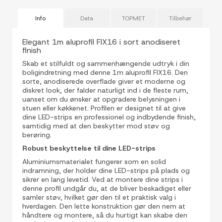
Info
Data
TOPMET
Tilbehør
Elegant 1m aluprofil FIX16 i sort anodiseret
finish
Skab et stilfuldt og sammenhængende udtryk i din
boligindretning med denne 1m aluprofil FIX16. Den
sorte, anodiserede overflade giver et moderne og
diskret look, der falder naturligt ind i de fleste rum,
uanset om du ønsker at opgradere belysningen i
stuen eller køkkenet. Profilen er designet til at give
dine LED-strips en professionel og indbydende finish,
samtidig med at den beskytter mod støv og
berøring.
Robust beskyttelse til dine LED-strips
Aluminiumsmaterialet fungerer som en solid
indramning, der holder dine LED-strips på plads og
sikrer en lang levetid. Ved at montere dine strips i
denne profil undgår du, at de bliver beskadiget eller
samler støv, hvilket gør den til et praktisk valg i
hverdagen. Den lette konstruktion gør den nem at
håndtere og montere, så du hurtigt kan skabe den