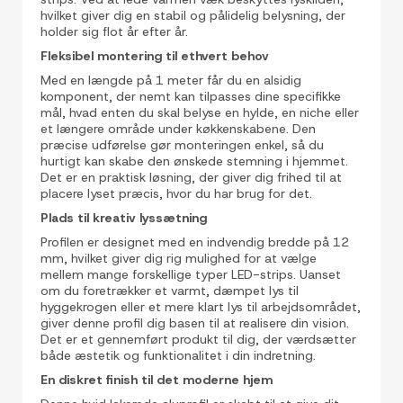
hvilket giver dig en stabil og pålidelig belysning, der
holder sig flot år efter år.
Fleksibel montering til ethvert behov
Med en længde på 1 meter får du en alsidig
komponent, der nemt kan tilpasses dine specifikke
mål, hvad enten du skal belyse en hylde, en niche eller
et længere område under køkkenskabene. Den
præcise udførelse gør monteringen enkel, så du
hurtigt kan skabe den ønskede stemning i hjemmet.
Det er en praktisk løsning, der giver dig frihed til at
placere lyset præcis, hvor du har brug for det.
Plads til kreativ lyssætning
Profilen er designet med en indvendig bredde på 12
mm, hvilket giver dig rig mulighed for at vælge
mellem mange forskellige typer LED-strips. Uanset
om du foretrækker et varmt, dæmpet lys til
hyggekrogen eller et mere klart lys til arbejdsområdet,
giver denne profil dig basen til at realisere din vision.
Det er et gennemført produkt til dig, der værdsætter
både æstetik og funktionalitet i din indretning.
En diskret finish til det moderne hjem