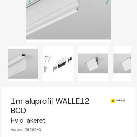
1m aluprofil WALLE12
BCD
Hvid lakeret
Varenr:
28265-0