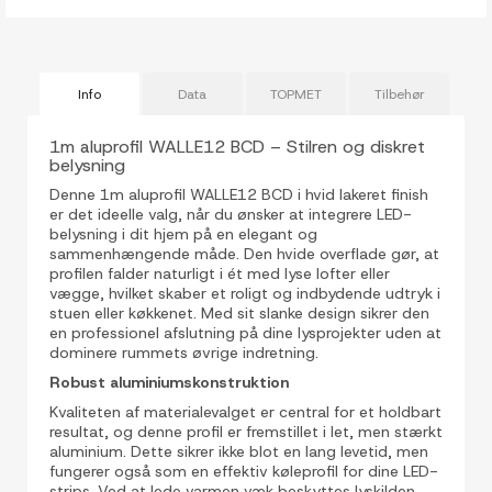
Info
Data
TOPMET
Tilbehør
1m aluprofil WALLE12 BCD – Stilren og diskret
belysning
Denne 1m aluprofil WALLE12 BCD i hvid lakeret finish
er det ideelle valg, når du ønsker at integrere LED-
belysning i dit hjem på en elegant og
sammenhængende måde. Den hvide overflade gør, at
profilen falder naturligt i ét med lyse lofter eller
vægge, hvilket skaber et roligt og indbydende udtryk i
stuen eller køkkenet. Med sit slanke design sikrer den
en professionel afslutning på dine lysprojekter uden at
dominere rummets øvrige indretning.
Robust aluminiumskonstruktion
Kvaliteten af materialevalget er central for et holdbart
resultat, og denne profil er fremstillet i let, men stærkt
aluminium. Dette sikrer ikke blot en lang levetid, men
fungerer også som en effektiv køleprofil for dine LED-
strips. Ved at lede varmen væk beskyttes lyskilden,