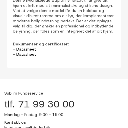
Denne hvid lakerede aluprofil er skabt til at give dit
hjem et løft med sit minimalistiske og stilrene design.
Ved at vælge denne model får du en holdbar og
visuelt diskret ramme om dit lys, der komplementerer
moderne boligindretning perfekt. Det er det oplagte
valg til dig, der ønsker en professionel og indbydende
belysning, der føles som en integreret del af dit hjem.
Dokumenter og certificater:
-
Datasheet
-
Datasheet
Sublim kundeservice
tlf. 71 99 30 00
Mandag - Fredag: 9.00 - 15.00
Kontakt os
kundeservice@detled.dk