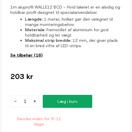
1m aluprofil WALLE12 BCD - Hvid lakeret er en alsidig og
holdbar profil designet til specialanvendelser.
Længde:
1 meter, hvilket gør den velegnet til
mange monteringsbehov.
Materiale:
Fremstillet af aluminium for god
holdbarhed og let vægt.
Maksimal strip bredde:
12 mm, der giver plads
til en bred vifte af LED-strips.
Se tilbehør (16)
203 kr
-
+
Læg i kurv
Sendes inden for 9-11
dage