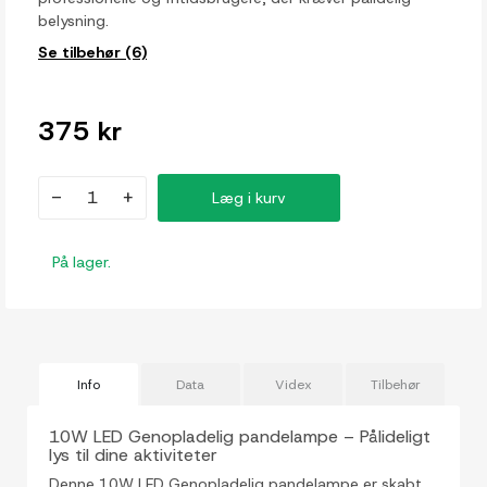
belysning.
Se tilbehør (6)
375 kr
-
+
Læg i kurv
På lager.
Info
Data
Videx
Tilbehør
10W LED Genopladelig pandelampe – Pålideligt
lys til dine aktiviteter
Denne 10W LED Genopladelig pandelampe er skabt