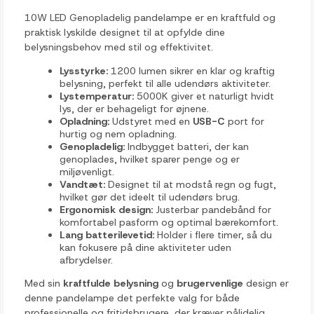
10W LED Genopladelig pandelampe er en kraftfuld og
praktisk lyskilde designet til at opfylde dine
belysningsbehov med stil og effektivitet.
Lysstyrke:
1200 lumen sikrer en klar og kraftig
belysning, perfekt til alle udendørs aktiviteter.
Lystemperatur:
5000K giver et naturligt hvidt
lys, der er behageligt for øjnene.
Opladning:
Udstyret med en
USB-C
port for
hurtig og nem opladning.
Genopladelig:
Indbygget batteri, der kan
genoplades, hvilket sparer penge og er
miljøvenligt.
Vandtæt:
Designet til at modstå regn og fugt,
hvilket gør det ideelt til udendørs brug.
Ergonomisk design:
Justerbar pandebånd for
komfortabel pasform og optimal bærekomfort.
Lang batterilevetid:
Holder i flere timer, så du
kan fokusere på dine aktiviteter uden
afbrydelser.
Med sin
kraftfulde belysning
og
brugervenlige
design er
denne pandelampe det perfekte valg for både
professionelle og fritidsbrugere, der kræver pålidelig