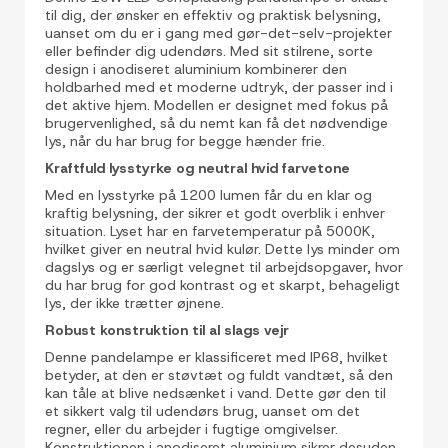
til dig, der ønsker en effektiv og praktisk belysning,
uanset om du er i gang med gør-det-selv-projekter
eller befinder dig udendørs. Med sit stilrene, sorte
design i anodiseret aluminium kombinerer den
holdbarhed med et moderne udtryk, der passer ind i
det aktive hjem. Modellen er designet med fokus på
brugervenlighed, så du nemt kan få det nødvendige
lys, når du har brug for begge hænder frie.
Kraftfuld lysstyrke og neutral hvid farvetone
Med en lysstyrke på 1200 lumen får du en klar og
kraftig belysning, der sikrer et godt overblik i enhver
situation. Lyset har en farvetemperatur på 5000K,
hvilket giver en neutral hvid kulør. Dette lys minder om
dagslys og er særligt velegnet til arbejdsopgaver, hvor
du har brug for god kontrast og et skarpt, behageligt
lys, der ikke trætter øjnene.
Robust konstruktion til al slags vejr
Denne pandelampe er klassificeret med IP68, hvilket
betyder, at den er støvtæt og fuldt vandtæt, så den
kan tåle at blive nedsænket i vand. Dette gør den til
et sikkert valg til udendørs brug, uanset om det
regner, eller du arbejder i fugtige omgivelser.
Konstruktionen i anodiseret aluminium sikrer desuden,