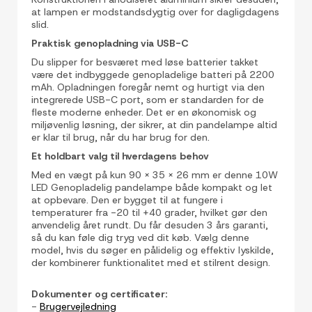
at lampen er modstandsdygtig over for dagligdagens
slid.
Praktisk genopladning via USB-C
Du slipper for besværet med løse batterier takket
være det indbyggede genopladelige batteri på 2200
mAh. Opladningen foregår nemt og hurtigt via den
integrerede USB-C port, som er standarden for de
fleste moderne enheder. Det er en økonomisk og
miljøvenlig løsning, der sikrer, at din pandelampe altid
er klar til brug, når du har brug for den.
Et holdbart valg til hverdagens behov
Med en vægt på kun 90 x 35 x 26 mm er denne 10W
LED Genopladelig pandelampe både kompakt og let
at opbevare. Den er bygget til at fungere i
temperaturer fra -20 til +40 grader, hvilket gør den
anvendelig året rundt. Du får desuden 3 års garanti,
så du kan føle dig tryg ved dit køb. Vælg denne
model, hvis du søger en pålidelig og effektiv lyskilde,
der kombinerer funktionalitet med et stilrent design.
Dokumenter og certificater:
-
Brugervejledning