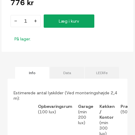
776 kr
-
+
Læg i kurv
På lager.
Info
Data
LEDlife
Estimerede antal lyskilder (Ved monteringshøjde 2,4
m):
Opbevaringsrum
Garage
Køkken
Præcis
(100 lux)
(min
/
(500 lu
200
Kontor
lux)
(min
300
lux)