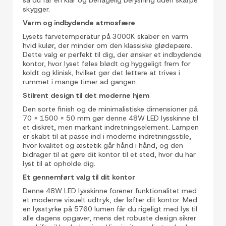
skygger.
Varm og indbydende atmosfære
Lysets farvetemperatur på 3000K skaber en varm
hvid kulør, der minder om den klassiske glødepære.
Dette valg er perfekt til dig, der ønsker et indbydende
kontor, hvor lyset føles blødt og hyggeligt frem for
koldt og klinisk, hvilket gør det lettere at trives i
rummet i mange timer ad gangen.
Stilrent design til det moderne hjem
Den sorte finish og de minimalistiske dimensioner på
70 x 1500 x 50 mm gør denne 48W LED lysskinne til
et diskret, men markant indretningselement. Lampen
er skabt til at passe ind i moderne indretningsstile,
hvor kvalitet og æstetik går hånd i hånd, og den
bidrager til at gøre dit kontor til et sted, hvor du har
lyst til at opholde dig.
Et gennemført valg til dit kontor
Denne 48W LED lysskinne forener funktionalitet med
et moderne visuelt udtryk, der løfter dit kontor. Med
en lysstyrke på 5760 lumen får du rigeligt med lys til
alle dagens opgaver, mens det robuste design sikrer