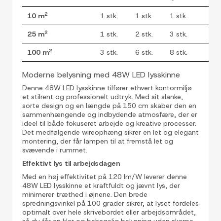
2
10 m
1 stk.
1 stk.
1 stk.
2
25 m
1 stk.
2 stk.
3 stk.
2
100 m
3 stk.
6 stk.
8 stk.
Moderne belysning med 48W LED lysskinne
Denne 48W LED lysskinne tilfører ethvert kontormiljø
et stilrent og professionelt udtryk. Med sit slanke,
sorte design og en længde på 150 cm skaber den en
sammenhængende og indbydende atmosfære, der er
ideel til både fokuseret arbejde og kreative processer.
Det medfølgende wireophæng sikrer en let og elegant
montering, der får lampen til at fremstå let og
svævende i rummet.
Effektivt lys til arbejdsdagen
Med en høj effektivitet på 120 lm/W leverer denne
48W LED lysskinne et kraftfuldt og jævnt lys, der
minimerer træthed i øjnene. Den brede
spredningsvinkel på 100 grader sikrer, at lyset fordeles
optimalt over hele skrivebordet eller arbejdsområdet,
så du får en klar og behagelig belysning uden skarpe