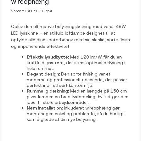
wireophæng
Varenr:
24171-16754
Oplev den ultimative belysningsløsning med vores 48W
LED lysskinne – en stilfuld loftlampe designet til at
opfylde alle dine kontorbehov med sin slanke, sorte finish
og imponerende effektivitet.
Effektiv lysudbytte:
Med 120 lm/W får du en
kraftfuld lysstrøm, der sikrer optimal belysning i
hele rummet.
Elegant design:
Den sorte finish giver et
moderne og professionelt udseende, der passer
perfekt ind i ethvert kontormiljø.
Rummelig dækning:
Med en længde på 150 cm
giver lampen en bred lysfordeling, hvilket gør den
ideel til store arbejdsområder.
Nem installation:
Inkluderet wireophæng gør
monteringen enkel og problemfri, så du hurtigt
kan få glæde af din nye belysning.