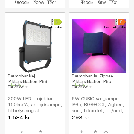
38000lm
200W
120°
4400lm
35W
120°
Produktdatablad
Produktdatablad
Dæmpbar
Nej
Dæmpbar
Ja, Zigbee
IP klassifikation
IP66
IP klassifikation
IP65
Farve
Sort
Farve
Sort
200W LED projektør
6W CUBIC væglampe
150lm/W, arbejdslampe,
IP65, RGB+CCT, Zigbee,
til belysning af
sort, firkantet, op/ned,
bygninger,
justerbar, inde / ude,
1.584 kr
293 kr
parkeringspladser,
inkl. lyskilde
statuer mm