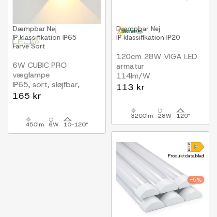
Dæmpbar
Nej
Dæmpbar
Nej
IP klassifikation
IP65
IP klassifikation
IP20
Farve
Sort
120cm 28W VIGA LED
6W CUBIC PRO
armatur
væglampe
114lm/W
IP65, sort, sløjfbar,
113 kr
justerbar, firkantet,
165 kr
op/ned, udendørs, inkl.
lyskilde
3200lm
28W
120°
450lm
6W
10-120°
Produktdatablad
-5%