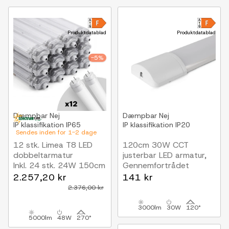
Produktdatablad
Produktdatablad
-5%
Dæmpbar
Nej
Dæmpbar
Nej
IP klassifikation
IP65
IP klassifikation
IP20
Sendes inden for 1-2 dage
12 stk. Limea T8 LED
120cm 30W CCT
dobbeltarmatur
justerbar LED armatur,
Inkl. 24 stk. 24W 150cm
Gennemfortrådet
LED rør, IP65 vandtæt
Kan seriekobles
2.257,20 kr
141 kr
2.376,00 kr
3000lm
30W
120°
5000lm
48W
270°