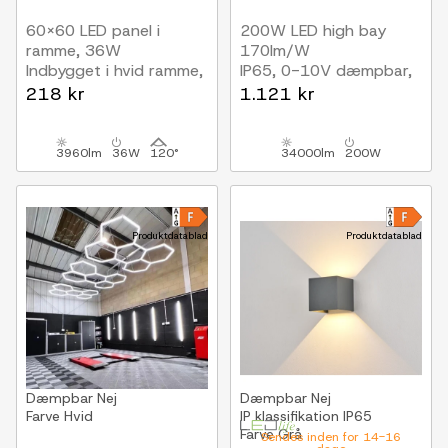
60x60 LED panel i
200W LED high bay
ramme, 36W
170lm/W
Indbygget i hvid ramme,
IP65, 0-10V dæmpbar,
til direkte montering
Inkl. 30 cm
218 kr
1.121 kr
kædeophæng, 5 års
garanti
3960lm
36W
120°
34000lm
200W
Produktdatablad
Produktdatablad
Dæmpbar
Nej
Dæmpbar
Nej
Farve
Hvid
IP klassifikation
IP65
Farve
Grå
Sendes inden for 14-16