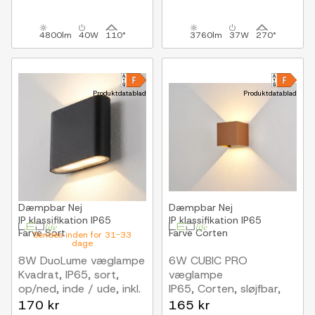
4800lm
40W
110°
3760lm
37W
270°
Produktdatablad
Produktdatablad
Dæmpbar
Nej
Dæmpbar
Nej
IP klassifikation
IP65
IP klassifikation
IP65
Farve
Sort
Farve
Corten
Sendes inden for 31-33
dage
8W DuoLume væglampe
6W CUBIC PRO
Kvadrat, IP65, sort,
væglampe
op/ned, inde / ude, inkl.
IP65, Corten, sløjfbar,
lyskilde
justerbar, firkantet,
170 kr
165 kr