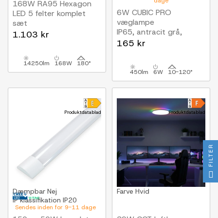
dage
168W RA95 Hexagon
6W CUBIC PRO
LED 5 felter komplet
væglampe
sæt
IP65, antracit grå,
Inkl. strømtilslutning
1.103 kr
sløjfbar, justerbar,
165 kr
firkantet, op/ned, inde /
ude, inkl. lyskilde
14250lm
168W
180°
450lm
6W
10-120°
Produktdatablad
Produktdatablad
FILTER
Dæmpbar
Nej
Farve
Hvid
IP klassifikation
IP20
Sendes inden for 9-11 dage