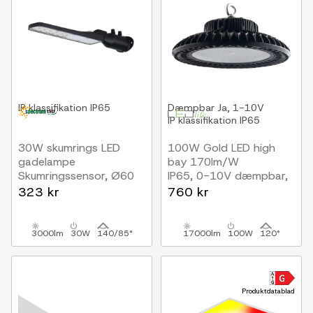
IP klassifikation
IP65
Dæmpbar
Ja, 1-10V
IP klassifikation
IP65
30W skumrings LED
100W Gold LED high
gadelampe
bay 170lm/W
Skumringssensor, Ø60
IP65, 0-10V dæmpbar,
mm, IP65, sort, 230V
Inkl. 30 cm
323 kr
760 kr
kædeophæng, 5 års
garanti
3000lm
30W
140/85°
17000lm
100W
120°
Produktdatablad