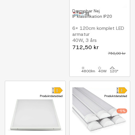
Dæmpbar
Nej
IP klassifikation
IP20
6x 120cm komplet LED
armatur
40W, 3 års
producentgaranti, 230V
712,50 kr
750,00 kr
4800lm
40W
120°
Produktdatablad
Produktdatablad
-5%