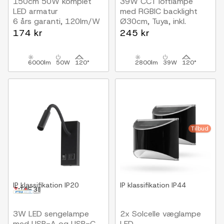
150cm 50W komplet
39W CCT loftlampe
LED armatur
med RGBIC backlight
6 års garanti, 120lm/W
Ø30cm, Tuya, inkl.
fjernbetjening
174 kr
245 kr
6000lm
50W
120°
2800lm
39W
120°
Tilbud
IP klassifikation
IP20
IP klassifikation
IP44
3W LED sengelampe
2x Solcelle væglampe
med USB-A og USB-C
LED