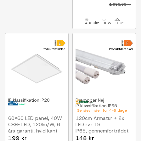
gennemfortrådet, IP65,
1.680,00 kr
230V
4320lm
36W
120°
Produktdatablad
Produktdatablad
IP klassifikation
IP20
Dæmpbar
Nej
IP klassifikation
IP65
Sendes inden for 4-6 dage
60x60 LED panel, 40W
120cm Armatur + 2x
CREE LED, 120lm/W, 6
LED rør T8
års garanti, hvid kant
IP65, gennemfortrådet
199 kr
148 kr