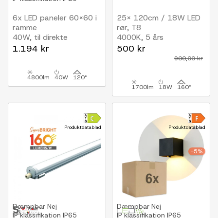
6x LED paneler 60x60 i
25x 120cm / 18W LED
ramme
rør, T8
40W, til direkte
4000K, 5 års
montering
producentgaranti
1.194 kr
500 kr
900,00 kr
4800lm
40W
120°
1700lm
18W
160°
Produktdatablad
Produktdatablad
-5%
Dæmpbar
Nej
Dæmpbar
Nej
IP klassifikation
IP65
IP klassifikation
IP65