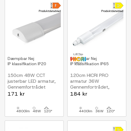
Produktdatablad
Produktdatablad
Dæmpbar
Nej
Dæmpbar
Nej
IP klassifikation
IP20
IP klassifikation
IP65
150cm 48W CCT
120cm HICRI PRO
justerbar LED armatur,
armatur 36W
Gennemfortrådet
Gennemfortrådet,
Kan seriekobles
RA93, 120lm/W, IP65
171 kr
184 kr
4800lm
48W
120°
4400lm
36W
120°