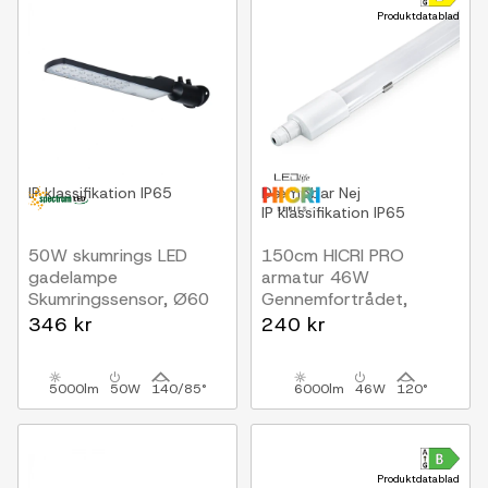
Produktdatablad
IP klassifikation
IP65
Dæmpbar
Nej
IP klassifikation
IP65
50W skumrings LED
150cm HICRI PRO
gadelampe
armatur 46W
Skumringssensor, Ø60
Gennemfortrådet,
mm, IP65, sort, 230V
RA93, 130lm/W, IP65
346 kr
240 kr
5000lm
50W
140/85°
6000lm
46W
120°
Produktdatablad