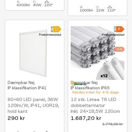
4300lm
40W
120°
1000lm
12W
110°
Produktdatablad
Produktdatablad
-5%
Dæmpbar
Nej
Dæmpbar
Nej
IP klassifikation
IP41
IP klassifikation
IP65
Sendes inden for 4-6 dage
60x60 LED panel, 36W
12 stk. Limea T8 LED
120lm/W, IP41, UGR19,
dobbeltarmatur
hvid kant
Inkl. 24x18,5W 120cm
LED rør, IP65 vandtæt
290 kr
1.687,20 kr
1.776,00 kr