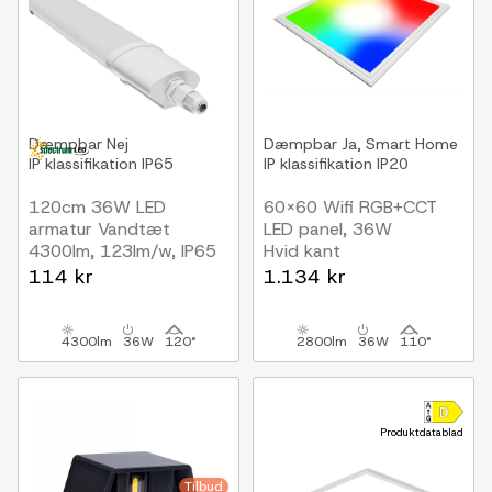
Dæmpbar
Nej
Dæmpbar
Ja, Smart Home
IP klassifikation
IP65
IP klassifikation
IP20
120cm 36W LED
60x60 Wifi RGB+CCT
armatur Vandtæt
LED panel, 36W
4300lm, 123lm/w, IP65
Hvid kant
114 kr
1.134 kr
4300lm
36W
120°
2800lm
36W
110°
Produktdatablad
Tilbud