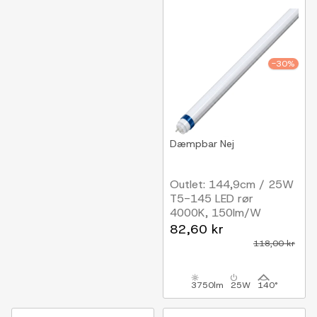
-30%
Dæmpbar
Nej
Outlet: 144,9cm / 25W
T5-145 LED rør
4000K, 150lm/W
82,60 kr
118,00 kr
3750lm
25W
140°