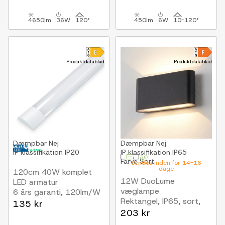
lyskilde
4650lm
36W
120°
450lm
6W
10-120°
Produktdatablad
Produktdatablad
Dæmpbar
Nej
Dæmpbar
Nej
IP klassifikation
IP20
IP klassifikation
IP65
Farve
Sort
Sendes inden for 14-16
dage
120cm 40W komplet
12W DuoLume
LED armatur
væglampe
6 års garanti, 120lm/W
Rektangel, IP65, sort,
135 kr
op/ned, inde / ude, inkl.
203 kr
lyskilde