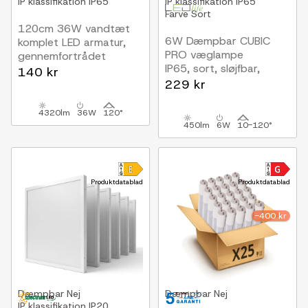
IP klassifikation
IP65
IP klassifikation
IP65
Farve
Sort
120cm 36W vandtæt
6W Dæmpbar CUBIC
komplet LED armatur,
PRO væglampe
gennemfortrådet
IP65, sort, sløjfbar,
4320lm, 120lm/W, IP65
140 kr
justerbar, firkantet,
229 kr
op/ned, inde / ude, inkl.
lyskilde
4320lm
36W
120°
450lm
6W
10-120°
Produktdatablad
Produktdatablad
-400 kr
Dæmpbar
Nej
Dæmpbar
Nej
IP klassifikation
IP20