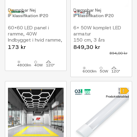
Dæmpbar
Nej
Dæmpbar
Nej
IP klassifikation
IP20
IP klassifikation
IP20
60x60 LED panel i
6x 50W komplet LED
ramme, 40W
armatur
Indbygget i hvid ramme,
150 cm, 3 års
til direkte montering
producentgaranti, 230V
173 kr
849,30 kr
894,00 kr
4800lm
40W
120°
6000lm
50W
120°
Produktdatablad