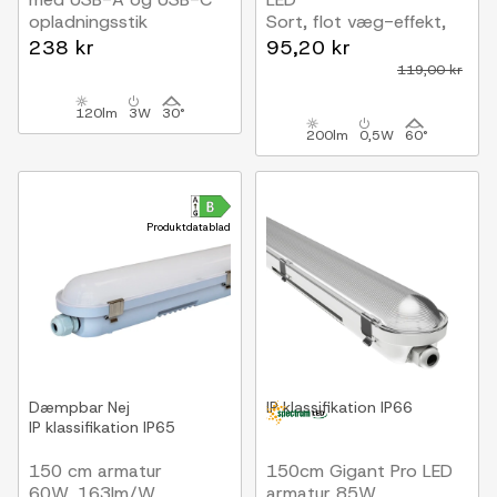
opladningsstik
Sort, flot væg-effekt,
CREE chip, sort, inkl.
udendørs
238 kr
95,20 kr
lyskilde
119,00 kr
120lm
3W
30°
200lm
0,5W
60°
Produktdatablad
Dæmpbar
Nej
IP klassifikation
IP66
IP klassifikation
IP65
150 cm armatur
150cm Gigant Pro LED
60W, 163lm/W,
armatur 85W