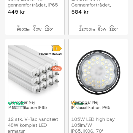
gennemfortrådet, IP65
Gennemfortrådet,
12750lm, 150lm/W,
445 kr
584 kr
IP66 vandtæt, IK10
9800lm
60W
120°
12750lm
85W
120°
Produktdatablad
-5%
Dæmpbar
Nej
Dæmpbar
Nej
IP klassifikation
IP65
IP klassifikation
IP65
12 stk. V-Tac vandtæt
105W LED high bay
48W komplet LED
105lm/W
armatur
IP65, IK06, 70°