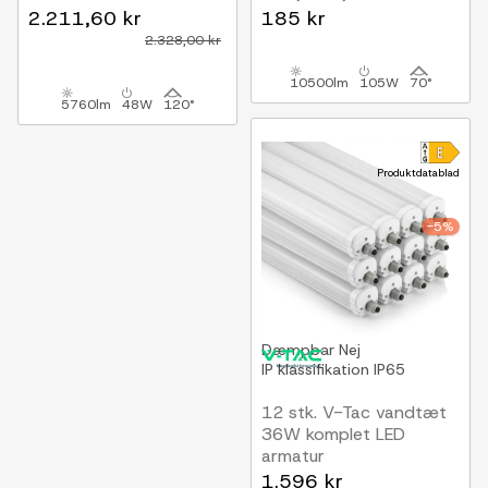
150 cm, 120lm/W, IP65,
spredning
2.211,60 kr
185 kr
gennemfortrådet 230V
2.328,00 kr
10500lm
105W
70°
5760lm
48W
120°
Produktdatablad
-5%
Dæmpbar
Nej
IP klassifikation
IP65
12 stk. V-Tac vandtæt
36W komplet LED
armatur
120 cm, 120lm/W,
1.596 kr