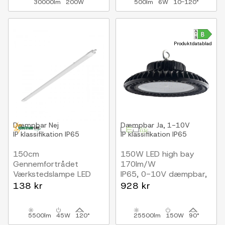
30000lm
200W
500lm
6W
10-120°
Produktdatablad
Dæmpbar
Nej
Dæmpbar
Ja, 1-10V
IP klassifikation
IP65
IP klassifikation
IP65
150cm
150W LED high bay
Gennemfortrådet
170lm/W
Værkstedslampe LED
IP65, 0-10V dæmpbar,
45W LED armatur,
Inkl. 30 cm
138 kr
928 kr
5400lm, IP65
kædeophæng, 5 års
garanti
5500lm
45W
120°
25500lm
150W
90°