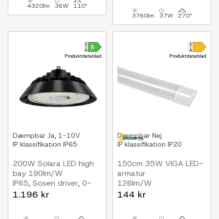
4320lm
36W
110°
3760lm
37W
270°
Produktdatablad
Produktdatablad
Dæmpbar
Ja, 1-10V
Dæmpbar
Nej
IP klassifikation
IP65
IP klassifikation
IP20
200W Solara LED high
150cm 35W VIGA LED-
bay 190lm/W
armatur
IP65, Sosen driver, 0-
126lm/W
10V dæmpbar, 5 års
1.196 kr
144 kr
garanti