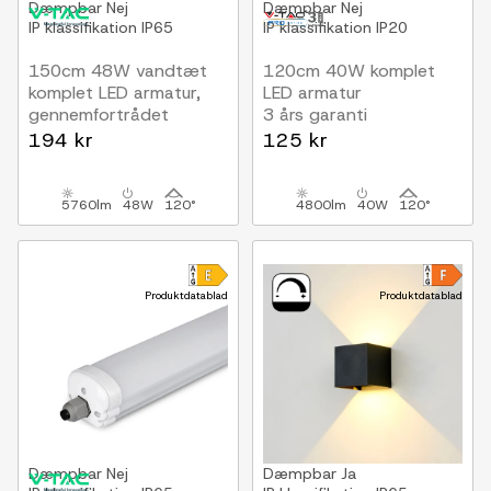
Dæmpbar
Nej
Dæmpbar
Nej
IP klassifikation
IP65
IP klassifikation
IP20
150cm 48W vandtæt
120cm 40W komplet
komplet LED armatur,
LED armatur
gennemfortrådet
3 års garanti
5760lm, 120lm/W, IP65
194 kr
125 kr
5760lm
48W
120°
4800lm
40W
120°
Produktdatablad
Produktdatablad
Dæmpbar
Nej
Dæmpbar
Ja