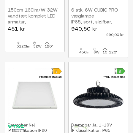
150cm 160lm/W 32W
6 stk. 6W CUBIC PRO
vandtæt komplet LED
væglampe
armatur,
IP65, sort, sløjfbar,
Gennemfortrådet
justerbar, firkantet,
451 kr
940,50 kr
5120lm, IP65
op/ned, inde / ude, inkl.
990,00 kr
lyskilde
5120lm
32W
120°
450lm
6W
10-120°
Produktdatablad
Produktdatablad
Dæmpbar
Nej
Dæmpbar
Ja, 1-10V
IP klassifikation
IP20
IP klassifikation
IP65