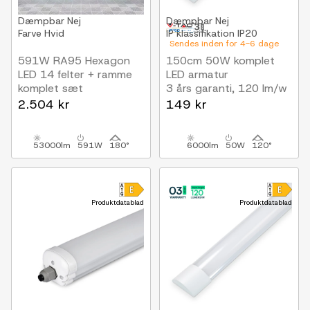
Dæmpbar
Nej
Dæmpbar
Nej
Farve
Hvid
IP klassifikation
IP20
Sendes inden for 4-6 dage
591W RA95 Hexagon
150cm 50W komplet
LED 14 felter + ramme
LED armatur
komplet sæt
3 års garanti, 120 lm/w
Inkl. strømtilslutning
2.504 kr
149 kr
53000lm
591W
180°
6000lm
50W
120°
Produktdatablad
Produktdatablad