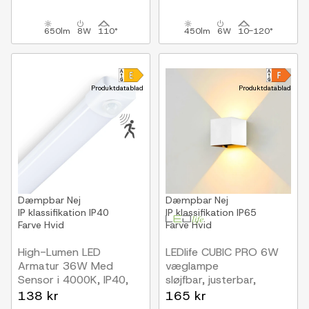
op/ned, inde / ude, inkl.
lyskilde
650lm
8W
110°
450lm
6W
10-120°
Produktdatablad
Produktdatablad
Dæmpbar
Nej
Dæmpbar
Nej
IP klassifikation
IP40
IP klassifikation
IP65
Farve
Hvid
Farve
Hvid
High-Lumen LED
LEDlife CUBIC PRO 6W
Armatur 36W Med
væglampe
Sensor i 4000K, IP40,
sløjfbar, justerbar,
230V
firkantet, op/ned, inde /
138 kr
165 kr
120cm
ude, hvid, IP65, inkl.