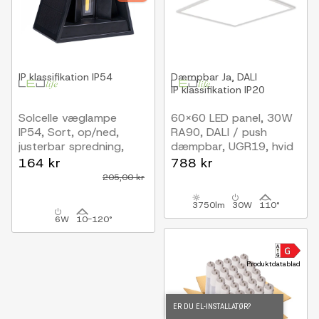
IP klassifikation
IP54
Dæmpbar
Ja, DALI
IP klassifikation
IP20
Solcelle væglampe
60x60 LED panel, 30W
IP54, Sort, op/ned,
RA90, DALI / push
justerbar spredning,
dæmpbar, UGR19, hvid
skumringssensor
kant
164 kr
788 kr
205,00 kr
3750lm
30W
110°
6W
10-120°
Produktdatablad
ER DU EL-INSTALLATØR?