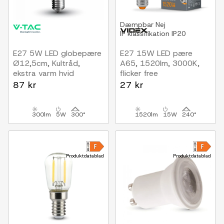
Dæmpbar
Nej
IP klassifikation
IP20
E27 5W LED globepære
E27 15W LED pære
Ø12,5cm, Kultråd,
A65, 1520lm, 3000K,
ekstra varm hvid
flicker free
87 kr
27 kr
300lm
5W
300°
1520lm
15W
240°
Produktdatablad
Produktdatablad