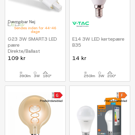
Dæmpbar
Nej
Sendes inden for 44-46
dage
G23 3W SMART3 LED
E14 3W LED kertepære
pære
B35
Direkte/Ballast
kompatibel, 180°, Erstat
109 kr
14 kr
5W
390lm
3W
180°
250lm
3W
200°
Produktdatablad
Produktdatablad