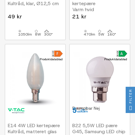
Kultråd, klar, Ø12,5 cm
kertepære
Varm hvid
49 kr
21 kr
1050lm
8W
300°
470lm
5W
160°
Produktdatablad
Produktdatablad
FILTER
Dæmpbar
Nej
E14 4W LED kertepære
B22 5,5W LED pære
Kultråd, matteret glas
G45, Samsung LED chip