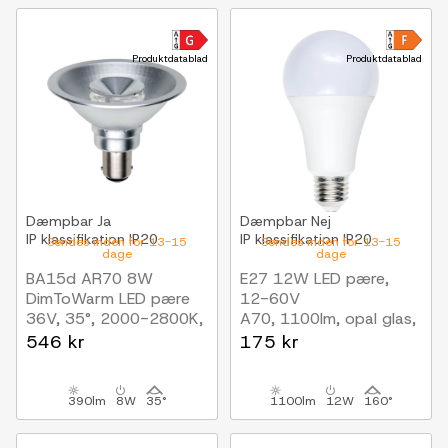
Produktdatablad
Produktdatablad
Dæmpbar
Ja
Dæmpbar
Nej
IP klassifikation
IP20
IP klassifikation
IP20
Sendes inden for 13-15
Sendes inden for 13-15
dage
dage
BA15d AR70 8W
E27 12W LED pære,
DimToWarm LED pære
12-60V
36V, 35°, 2000-2800K,
A70, 1100lm, opal glas,
390lm
3000K, AC/DC
546 kr
175 kr
390lm
8W
35°
1100lm
12W
160°