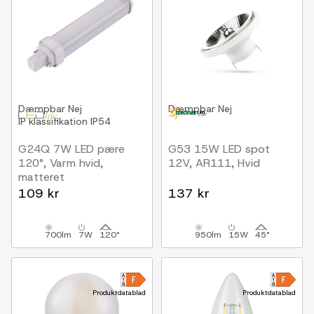
Dæmpbar
Nej
Dæmpbar
Nej
IP klassifikation
IP54
G24Q 7W LED pære
G53 15W LED spot
120°, Varm hvid,
12V, AR111, Hvid
matteret
109 kr
137 kr
700lm
7W
120°
950lm
15W
45°
Produktdatablad
Produktdatablad