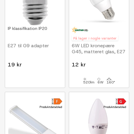
IP klassifikation
IP20
På lager i nogle varianter
E27 til G9 adapter
6W LED kronepære
G45, matteret glas, E27
19 kr
12 kr
520lm
6W
160°
Produktdatablad
Produktdatablad