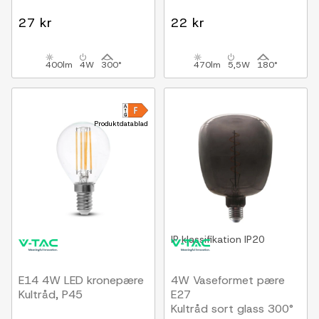
27 kr
22 kr
400lm
4W
300°
470lm
5,5W
180°
Produktdatablad
IP klassifikation
IP20
E14 4W LED kronepære
4W Vaseformet pære
Kultråd, P45
E27
Kultråd sort glass 300°