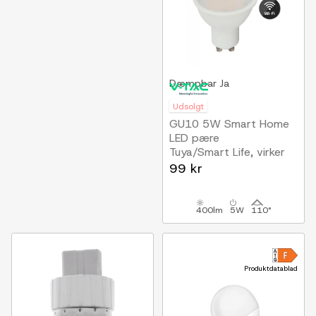
Dæmpbar
Ja
Udsolgt
GU10 5W Smart Home
LED pære
Tuya/Smart Life, virker
med Google Home,
99 kr
Alexa og smartphones
400lm
5W
110°
Produktdatablad