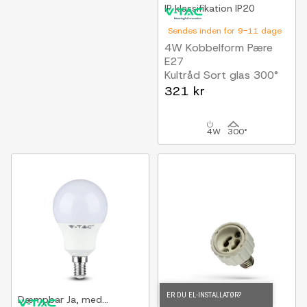
IP klassifikation
IP20
Sendes inden for 9-11 dage
4W Kobbelform Pære
E27
Kultråd Sort glas 300°
321 kr
4W
300°
ER DU EL-INSTALLATØR?
Dæmpbar
Ja, med...