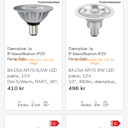
Produktdatablad
Produktdatablad
Dæmpbar
Ja
Dæmpbar
Ja
IP klassifikation
IP20
IP klassifikation
IP20
Farve
Sølv
Farve
Sølv
Sendes inden for 13-15
Sendes inden for 13-15
dage
dage
BA15d AR70 6,5W LED
BA15d AR70 8W LED
pære, 12V
pære, 12V
DimToWarm, RA97, 36°,
10°, 480lm, dæmpbar,
dæmpbar
2700K, grå finish
410 kr
496 kr
540lm
6.5W
36°
480lm
8W
10°