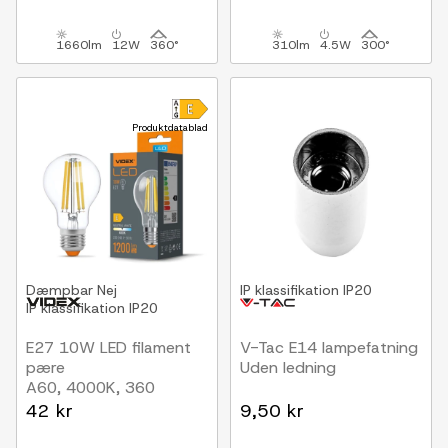
1660lm
12W
360°
310lm
4.5W
300°
Produktdatablad
Dæmpbar
Nej
IP klassifikation
IP20
IP klassifikation
IP20
E27 10W LED filament
V-Tac E14 lampefatning
pære
Uden ledning
A60, 4000K, 360
grader, glas
42 kr
9,50 kr