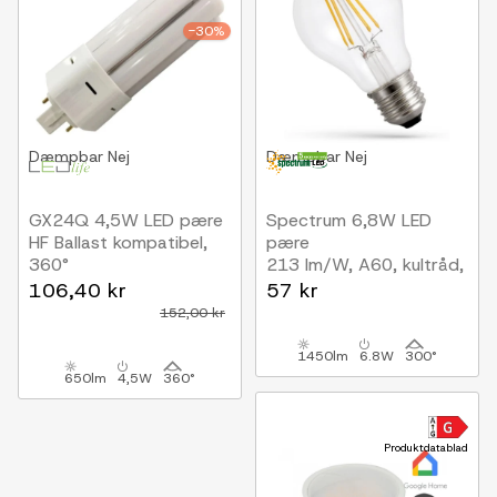
-30%
Dæmpbar
Nej
Dæmpbar
Nej
GX24Q 4,5W LED pære
Spectrum 6,8W LED
HF Ballast kompatibel,
pære
360°
213 lm/W, A60, kultråd,
klart glas, E27
106,40 kr
57 kr
152,00 kr
1450lm
6.8W
300°
650lm
4,5W
360°
Produktdatablad