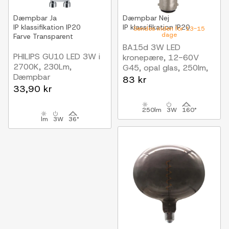
Dæmpbar
Ja
Dæmpbar
Nej
IP klassifikation
IP20
IP klassifikation
IP20
Sendes inden for 13-15
dage
Farve
Transparent
BA15d 3W LED
PHILIPS GU10 LED 3W i
kronepære, 12-60V
2700K, 230Lm,
G45, opal glas, 250lm,
Dæmpbar
varm hvid
83 kr
33,90 kr
250lm
3W
160°
lm
3W
36°