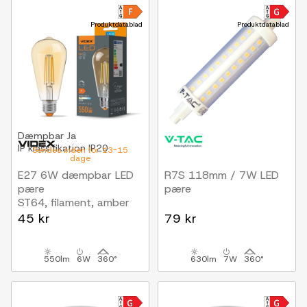
Produktdatablad
Produktdatablad
Dæmpbar
Ja
IP klassifikation
IP20
Sendes inden for 13-15
dage
E27 6W dæmpbar LED
R7S 118mm / 7W LED
pære
pære
ST64, filament, amber
glas, 2200K, flicker free
45 kr
79 kr
550lm
6W
360°
630lm
7W
360°