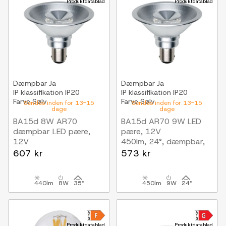
Produktdatablad
Produktdatablad
Dæmpbar
Ja
Dæmpbar
Ja
IP klassifikation
IP20
IP klassifikation
IP20
Farve
Sølv
Farve
Sølv
Sendes inden for 13-15
Sendes inden for 13-15
dage
dage
BA15d 8W AR70
BA15d AR70 9W LED
dæmpbar LED pære,
pære, 12V
12V
450lm, 24°, dæmpbar,
DimToWarm, 2000-
varm hvid
607 kr
573 kr
2800K, 35 grader, grå
kabinet
440lm
8W
35°
450lm
9W
24°
Produktdatablad
Produktdatablad