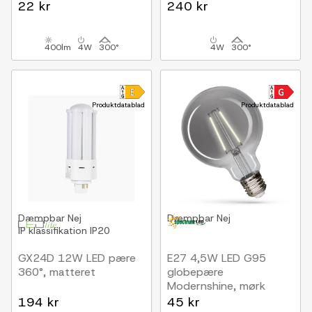
22 kr
240 kr
400lm
4W
300°
4W
300°
Produktdatablad
Produktdatablad
Dæmpbar
Nej
Dæmpbar
Nej
IP klassifikation
IP20
GX24D 12W LED pære
E27 4,5W LED G95
360°, matteret
globepære
Modernshine, mørk
effekt
194 kr
45 kr