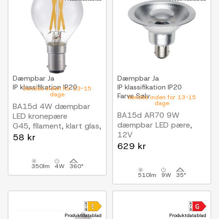
Dæmpbar
Ja
Dæmpbar
Ja
IP klassifikation
IP20
IP klassifikation
IP20
Sendes inden for 13-15
dage
Farve
Sølv
Sendes inden for 13-15
dage
BA15d 4W dæmpbar
BA15d AR70 9W
LED kronepære
dæmpbar LED pære,
G45, filament, klart glas,
12V
2700K
58 kr
510lm, 35 grader, grå
629 kr
kabinet
350lm
4W
360°
510lm
9W
35°
Produktdatablad
Produktdatablad