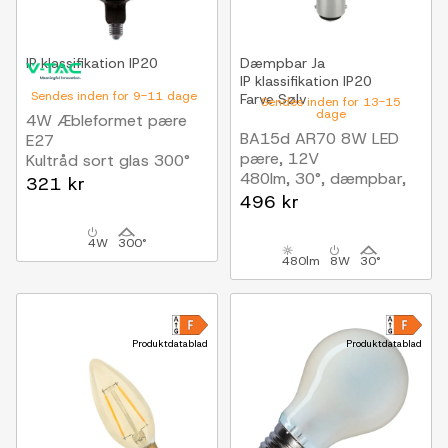
IP klassifikation
IP20
Dæmpbar
Ja
IP klassifikation
IP20
Sendes inden for 9-11 dage
Farve
Sølv
Sendes inden for 13-15
dage
4W Æbleformet pære
BA15d AR70 8W LED
E27
pære, 12V
Kultråd sort glas 300°
480lm, 30°, dæmpbar,
321 kr
varm hvid
496 kr
4W
300°
480lm
8W
30°
Produktdatablad
Produktdatablad