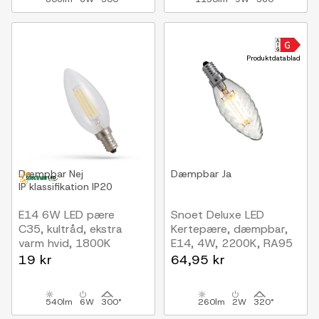
Produktdatablad
Dæmpbar
Nej
Dæmpbar
Ja
IP klassifikation
IP20
E14 6W LED pære
Snoet Deluxe LED
C35, kultråd, ekstra
Kertepære, dæmpbar,
varm hvid, 1800K
E14, 4W, 2200K, RA95
19 kr
64,95 kr
540lm
6W
300°
260lm
2W
320°