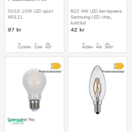
GU10 10W LED spot
B22 4W LED kertepære
AR111
Samsung LED chip,
kultråd
97 kr
42 kr
1100lm
10W
40°
400lm
4W
300°
Produktdatablad
Produktdatablad
Dæmpbar
Nej