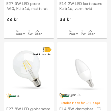
E27 5W LED pære
E14 2W LED kertepære
A60, Kultråd, matteret
Kultråd, varm hvid
29 kr
38 kr
600lm
5W
300°
260lm
2W
300°
Produktdatablad
Dæmpbar
Ja
Sendes inden for 1-3 dage
E27 8W LED globepære
E14 5W dæmpbar LED