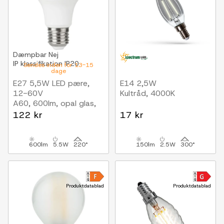
Dæmpbar
Nej
IP klassifikation
IP20
Sendes inden for 13-15
dage
E27 5,5W LED pære,
E14 2,5W
12-60V
Kultråd, 4000K
A60, 600lm, opal glas,
3000K
122 kr
17 kr
600lm
5.5W
220°
150lm
2.5W
300°
Produktdatablad
Produktdatablad