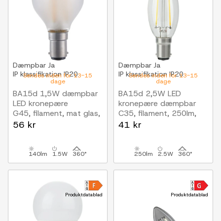
Dæmpbar
Ja
Dæmpbar
Ja
IP klassifikation
IP20
IP klassifikation
IP20
Sendes inden for 13-15
Sendes inden for 13-15
dage
dage
BA15d 1,5W dæmpbar
BA15d 2,5W LED
LED kronepære
kronepære dæmpbar
G45, filament, mat glas,
C35, filament, 250lm,
2500K
2500K, klart glas
56 kr
41 kr
140lm
1.5W
360°
250lm
2.5W
360°
Produktdatablad
Produktdatablad