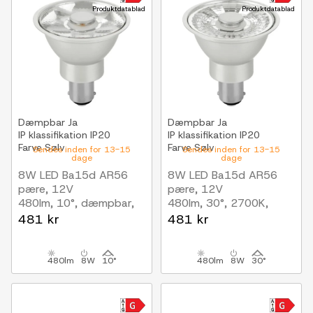
Produktdatablad
Produktdatablad
Dæmpbar
Ja
Dæmpbar
Ja
IP klassifikation
IP20
IP klassifikation
IP20
Farve
Sølv
Farve
Sølv
Sendes inden for 13-15
Sendes inden for 13-15
dage
dage
8W LED Ba15d AR56
8W LED Ba15d AR56
pære, 12V
pære, 12V
480lm, 10°, dæmpbar,
480lm, 30°, 2700K,
2700K, grå finish
dæmpbar, grå, AC/DC
481 kr
481 kr
480lm
8W
10°
480lm
8W
30°