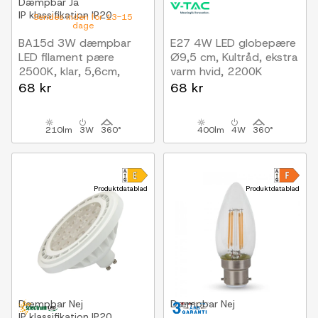
Dæmpbar
Ja
IP klassifikation
IP20
Sendes inden for 13-15
dage
BA15d 3W dæmpbar
E27 4W LED globepære
LED filament pære
Ø9,5 cm, Kultråd, ekstra
2500K, klar, 5,6cm,
varm hvid, 2200K
210lm
68 kr
68 kr
210lm
3W
360°
400lm
4W
360°
Produktdatablad
Produktdatablad
Dæmpbar
Nej
Dæmpbar
Nej
IP klassifikation
IP20