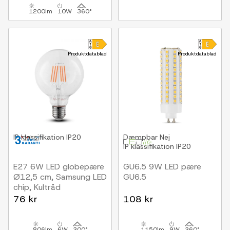
1200lm
10W
360°
Produktdatablad
Produktdatablad
IP klassifikation
IP20
Dæmpbar
Nej
IP klassifikation
IP20
E27 6W LED globepære
GU6.5 9W LED pære
Ø12,5 cm, Samsung LED
GU6.5
chip, Kultråd
76 kr
108 kr
806lm
6W
300°
1150lm
9W
360°