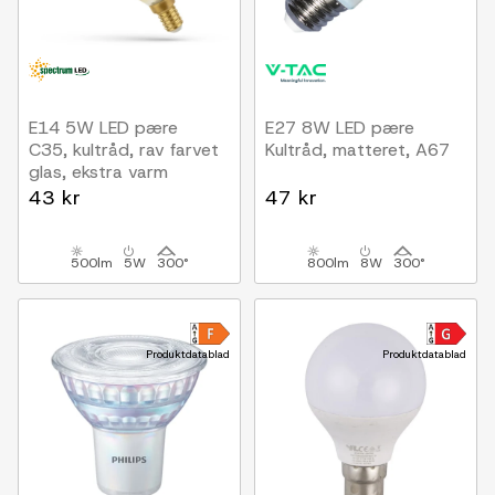
E14 5W LED pære
E27 8W LED pære
C35, kultråd, rav farvet
Kultråd, matteret, A67
glas, ekstra varm
43 kr
47 kr
500lm
5W
300°
800lm
8W
300°
Produktdatablad
Produktdatablad