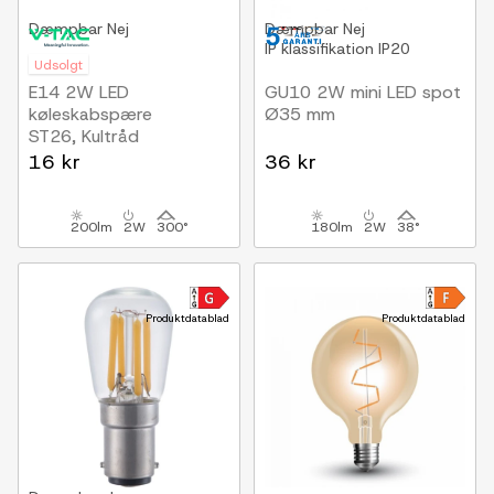
Dæmpbar
Nej
Dæmpbar
Nej
IP klassifikation
IP20
Udsolgt
E14 2W LED
GU10 2W mini LED spot
køleskabspære
Ø35 mm
ST26, Kultråd
16 kr
36 kr
200lm
2W
300°
180lm
2W
38°
Produktdatablad
Produktdatablad