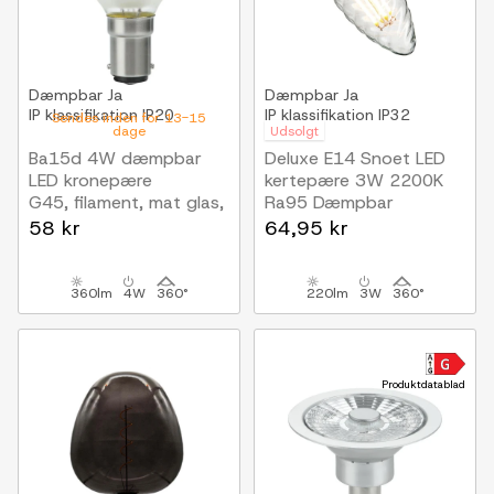
Dæmpbar
Ja
Dæmpbar
Ja
IP klassifikation
IP20
IP klassifikation
IP32
Sendes inden for 13-15
dage
Udsolgt
Ba15d 4W dæmpbar
Deluxe E14 Snoet LED
LED kronepære
kertepære 3W 2200K
G45, filament, mat glas,
Ra95 Dæmpbar
2500K
58 kr
64,95 kr
360lm
4W
360°
220lm
3W
360°
Produktdatablad